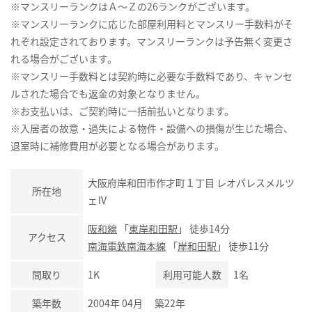
※マンスリーランクはＡ～Ｚの26ランクがございます。
※マンスリーランクに応じた部屋利用料とマンスリー手数料がそ
れぞれ設定されております。マンスリーランクは予告無く変更さ
れる場合がございます。
※マンスリー手数料とは契約時に必要な手数料であり、キャンセ
ルされた場合でも返金の対象となりません。
※お支払いは、ご契約時に一括前払いとなります。
※入居者の故意・過失による物件・設備への損傷が生じた場合、
退室時に補修費用が必要となる場合があります。
大阪府岸和田市作才町１丁目 レオパレスメルツ
所在地
ェⅣ
阪和線
「
東岸和田駅
」 徒歩14分
アクセス
南海電鉄南海本線
「
岸和田駅
」 徒歩11分
間取り
1K
利用可能人数
1名
築年数
2004年 04月 築22年