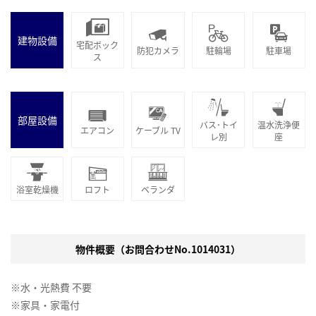
建物設備
宅配ボック
防犯カメラ
駐輪場
駐車場
ス
部屋設備
バス･トイ
温水洗浄便
エアコン
ケーブル TV
レ別
座
浴室乾燥機
ロフト
ベランダ
物件概要（お問合わせNo.1014031）
※水・光熱費 不要
※家具・家電付