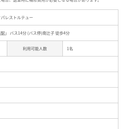
オパレストルテュー
市駅
」 バス14分 (バス停)南辻子 徒歩4分
利用可能人数
1名