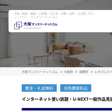
大阪（梅田・難波・心斎橋・天王寺・京橋・北摂・北大阪）のウ
ィークリー・マンスリーマンション
大阪マンスリードットコム
大阪府
高槻市
レオパレス
敷金・礼金無料
光熱費賃料込
インターネット使い放題・U-NEXT一般作品見