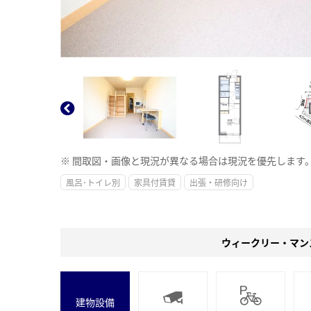
※ 間取図・画像と現況が異なる場合は現況を優先します
風呂･トイレ別
家具付賃貸
出張・研修向け
ウィークリー・マン
建物設備