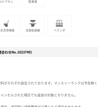
TVドアホン
駐車場
温水洗浄便座
浴室乾燥機
ベランダ
わせNo.1023749）
数料がそれぞれ設定されております。マンスリーランクは予告無く
キャンセルされた場合でも返金の対象となりません。
た場合、退室時に補修費用が必要となる場合があります。