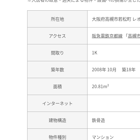
所在地
大阪府高槻市若松町 レ
アクセス
阪急電鉄京都線
「
高槻
間取り
1K
築年数
2008年 10月 築18年
面積
20.81m²
インターネット
建物構造
鉄骨造
物件種別
マンション