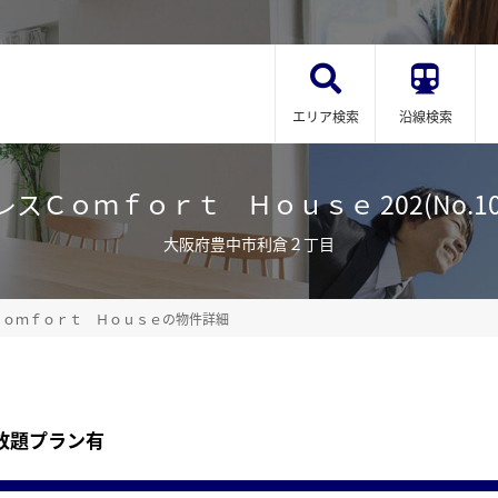
エリア検索
沿線検索
スＣｏｍｆｏｒｔ Ｈｏｕｓｅ 202(No.102
大阪府豊中市利倉２丁目
Ｃｏｍｆｏｒｔ Ｈｏｕｓｅの物件詳細
放題プラン有