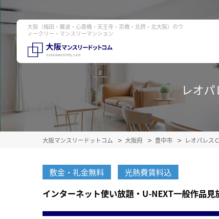
大阪（梅田・難波・心斎橋・天王寺・京橋・北摂・北大阪）のウ
ィークリー・マンスリーマンション
レオパレ
大阪マンスリードットコム
大阪府
豊中市
レオパレス
敷金・礼金無料
光熱費賃料込
インターネット使い放題・U-NEXT一般作品見