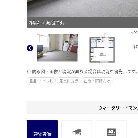
2階以上は絨毯です。
※ 間取図・画像と現況が異なる場合は現況を優先します
風呂･トイレ別
家具付賃貸
出張・研修向け
ウィークリー・マン
建物設備