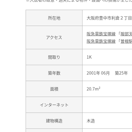
所在地
大阪府豊中市利倉２丁目
阪急電鉄宝塚線
「
服部
アクセス
阪急電鉄宝塚線
「
曽根
間取り
1K
築年数
2001年 06月 築25年
面積
20.7m²
インターネット
建物構造
木造