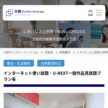
レオパレス上田原 106(No.1280215)
大阪府四條畷市田原台９丁目
大阪マンスリードットコム
大阪府
四條畷市
レオパレス上田原の物
敷金・礼金無料
光熱費賃料込
インターネット使い放題・U-NEXT一般作品見放題プ
ラン有