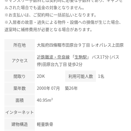
ルされた場合でも返金の対象となりません。
※お支払いは、ご契約時に一括前払いとなります。
※入居者の故意・過失による物件・設備への損傷が生じた場合、
退室時に補修費用が必要となる場合があります。
所在地
大阪府四條畷市田原台９丁目 レオパレス上田原
近鉄難波・奈良線
「
生駒駅
」 バス17分 (バス
アクセス
停)田原台九丁目 徒歩2分
間取り
2DK
利用可能人数
1名
築年数
2000年 07月 築26年
面積
40.95m²
インターネット
建物構造
軽量鉄骨