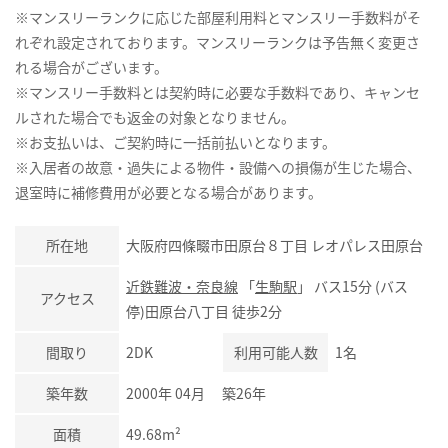
※マンスリーランクに応じた部屋利用料とマンスリー手数料がそ
れぞれ設定されております。マンスリーランクは予告無く変更さ
れる場合がございます。
※マンスリー手数料とは契約時に必要な手数料であり、キャンセ
ルされた場合でも返金の対象となりません。
※お支払いは、ご契約時に一括前払いとなります。
※入居者の故意・過失による物件・設備への損傷が生じた場合、
退室時に補修費用が必要となる場合があります。
所在地
大阪府四條畷市田原台８丁目 レオパレス田原台
近鉄難波・奈良線
「
生駒駅
」 バス15分 (バス
アクセス
停)田原台八丁目 徒歩2分
間取り
2DK
利用可能人数
1名
築年数
2000年 04月 築26年
面積
49.68m²