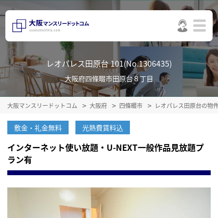
レオパレス田原台 101(No.1306435)
大阪府四條畷市田原台８丁目
大阪マンスリードットコム
大阪府
四條畷市
レオパレス田原台の物
敷金・礼金無料
光熱費賃料込
インターネット使い放題・U-NEXT一般作品見放題プ
ラン有