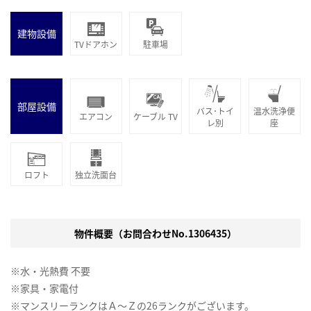
建物設備
TVドアホン
駐車場
部屋設備
バス･トイ
温水洗浄便
エアコン
ケーブル TV
レ別
座
ロフト
独立洗面台
物件概要（お問合わせNo.1306435）
※水・光熱費 不要
※家具・家電付
※マンスリーランクはＡ～Ｚの26ランクがございます。