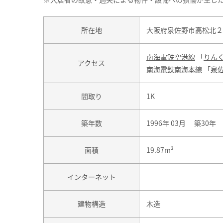
所在地
大阪府泉佐野市高松北２
南海電鉄空港線
「
りん
アクセス
南海電鉄南海本線
「
泉
間取り
1K
築年数
1996年 03月 築30年
面積
19.87m²
インターネット
建物構造
木造