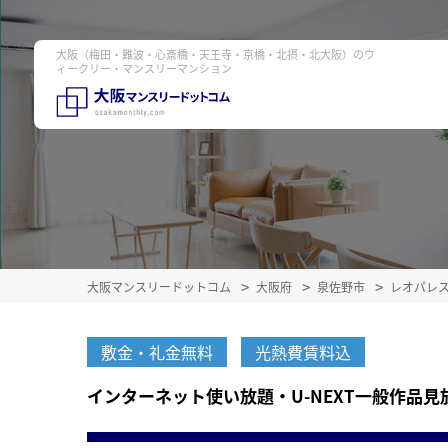
大阪（梅田・難波・心斎橋・天王寺・京橋・北摂・北大阪）のウ
ィークリー・マンスリーマンション
大阪マンスリードットコム
大阪府
泉佐野市
レオパレ
敷金・礼金無料
光熱費賃料込
インターネット使い放題・U-NEXT一般作品見