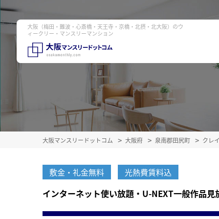
大阪（梅田・難波・心斎橋・天王寺・京橋・北摂・北大阪）のウ
ィークリー・マンスリーマンション
大阪マンスリードットコム
大阪府
泉南郡田尻町
クレ
敷金・礼金無料
光熱費賃料込
インターネット使い放題・U-NEXT一般作品見