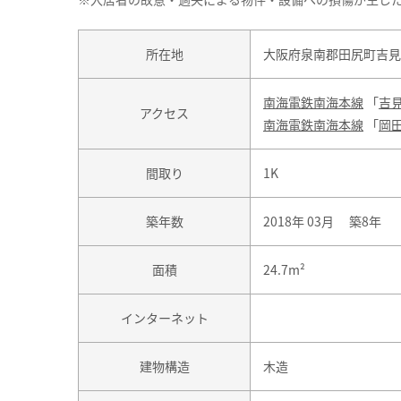
所在地
大阪府泉南郡田尻町吉見
南海電鉄南海本線
「
吉
アクセス
南海電鉄南海本線
「
岡
間取り
1K
築年数
2018年 03月 築8年
面積
24.7m²
インターネット
建物構造
木造