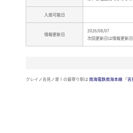
入居可能日
2026/08/07
情報更新日
次回更新日は情報更新日
クレイノ吉見ノ里Ⅰの最寄り駅は
南海電鉄南海本線
「
吉