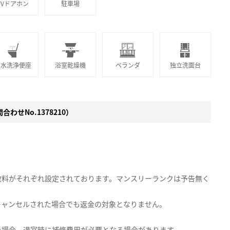
TVドアホン
駐車場
温水洗浄便座
浴室乾燥機
ベランダ
独立洗面台
わせNo.1378210）
数料がそれぞれ設定されております。マンスリーランクは予告無く
キャンセルされた場合でも返金の対象となりません。
た場合、退室時に補修費用が必要となる場合があります。