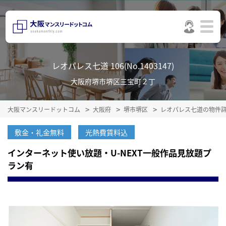
レオパレス七道 106(No.1403147)
大阪府堺市堺区三宝町２丁
大阪マンスリードットコム
大阪府
堺市堺区
レオパレス七道の物件
敷金・礼金無料
光熱費賃料込
インターネット使い放題・U-NEXT一般作品見放題プ
ラン有