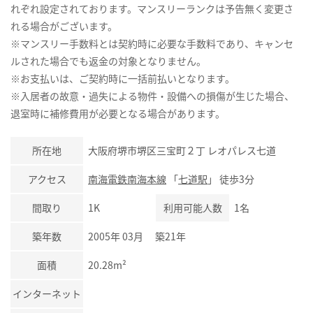
れぞれ設定されております。マンスリーランクは予告無く変更さ
れる場合がございます。
※マンスリー手数料とは契約時に必要な手数料であり、キャンセ
ルされた場合でも返金の対象となりません。
※お支払いは、ご契約時に一括前払いとなります。
※入居者の故意・過失による物件・設備への損傷が生じた場合、
退室時に補修費用が必要となる場合があります。
所在地
大阪府堺市堺区三宝町２丁 レオパレス七道
アクセス
南海電鉄南海本線
「
七道駅
」 徒歩3分
間取り
1K
利用可能人数
1名
築年数
2005年 03月 築21年
面積
20.28m²
インターネット