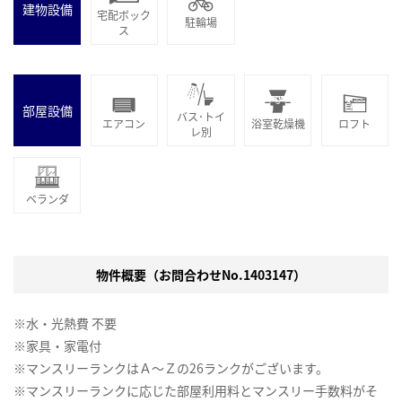
建物設備
宅配ボック
駐輪場
ス
部屋設備
バス･トイ
エアコン
浴室乾燥機
ロフト
レ別
ベランダ
物件概要（お問合わせNo.1403147）
※水・光熱費 不要
※家具・家電付
※マンスリーランクはＡ～Ｚの26ランクがございます。
※マンスリーランクに応じた部屋利用料とマンスリー手数料がそ