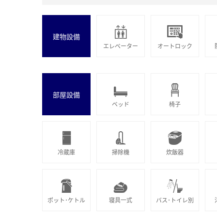
建物設備
エレベーター
オートロック
部屋設備
ベッド
椅子
冷蔵庫
掃除機
炊飯器
ポット･ケトル
寝具一式
バス･トイレ別