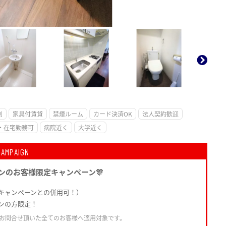
。
別
家具付賃貸
禁煙ルーム
カード決済OK
法人契約歓迎
・在宅勤務可
病院近く
大学近く
CAMPAIGN
ンのお客様限定キャンペーン🎊
キャンペーンとの併用可！）
ンの方限定！
お問合せ頂いた全てのお客様へ適用対象です。