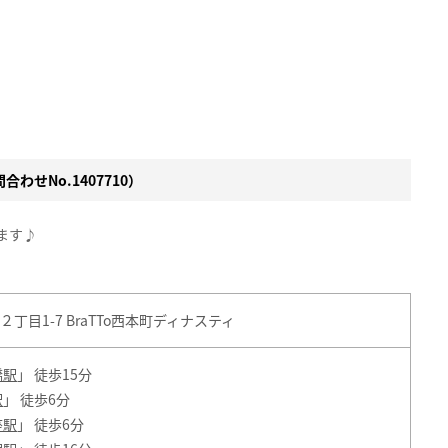
わせNo.1407710）
ます♪
目1-7 BraTTo西本町ディナスティ
橋駅
」 徒歩15分
駅
」 徒歩6分
座駅
」 徒歩6分