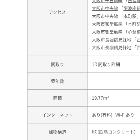
大阪市千日前線
「
西長
大阪市中央線
「
阿波座
アクセス
大阪市中央線 「本町駅」
大阪市御堂筋線 「本町駅
大阪市御堂筋線 「心斎橋
大阪市長堀鶴見緑地 「西
大阪市長堀鶴見緑地 「西
間取り
1R 間取り詳細
築年数
面積
19.77m²
インターネット
あり(有料) Wi-Fiあり
建物構造
RC(鉄筋コンクリート)