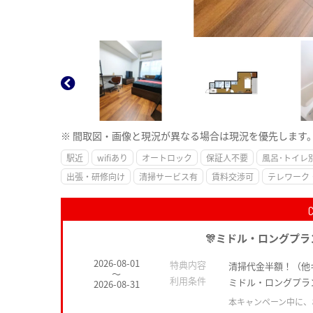
※ 間取図・画像と現況が異なる場合は現況を優先します
駅近
wifiあり
オートロック
保証人不要
風呂･トイレ
出張・研修向け
清掃サービス有
賃料交渉可
テレワーク
🎊ミドル・ロングプラ
2026-08-01
特典内容
清掃代金半額！（他
～
利用条件
ミドル・ロングプラ
2026-08-31
本キャンペーン中に、