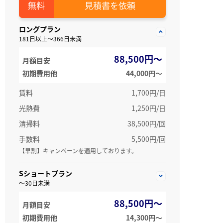
見積書を依頼
ロングプラン
181日以上～366日未満
88,500円～
月額目安
初期費用他
44,000円〜
賃料
1,700円/日
光熱費
1,250円/日
清掃料
38,500円/回
手数料
5,500円/回
【早割】キャンペーンを適用しております。
Sショートプラン
～30日未満
88,500円～
月額目安
初期費用他
14,300円〜