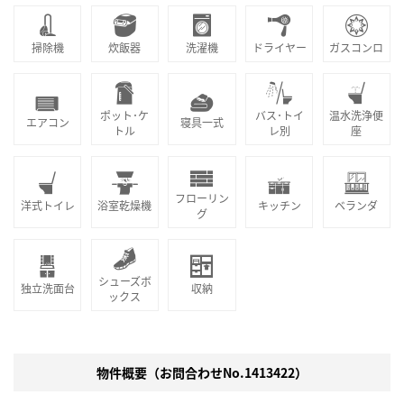
掃除機
炊飯器
洗濯機
ドライヤー
ガスコンロ
ポット･ケ
バス･トイ
温水洗浄便
エアコン
寝具一式
トル
レ別
座
フローリン
洋式トイレ
浴室乾燥機
キッチン
ベランダ
グ
シューズボ
独立洗面台
収納
ックス
物件概要（お問合わせNo.1413422）