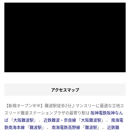
アクセスマップ
【新規オープン🌸🌸】難波駅徒歩2分♪マンスリーに最適な立地エ
スリード難波ステーションプラザの最寄り駅は
阪神電鉄阪神なん
ば
「
大阪難波駅
」 、
近鉄難波・奈良線
「
大阪難波駅
」 、
南海電
鉄南海本線
「
難波駅
」 、
南海電鉄高野線
「
難波駅
」 、
近鉄難