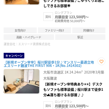
もソファも標準装備♪ごゆっくりお過ご
しできるお部屋🌟
ロングプラン
月額目安 123,500円～
賃料
初期費用他 50,000円～
女性向け
ファミリー向け
同棲向け
高級・ハイグレード
駅近
運営会社：
エスリード賃貸株式会社
キャンペーン
【新規オープン🌸🌸】桜川駅徒歩1分♪マンスリー最適立地
エスリード難波THE FIRST 906・1K(No.1414302)
お気
に入
大阪市浪速区
1K
24.24m²
2020年3月築
り登
録
大阪難波
【新規オープン🌸特典あり⭐⭐】デスク
もソファも標準装備♪桜川駅まで徒歩1
分🌊落ち着けるお部屋♪♪
ロングプラン
月額目安 123,500円～
賃料