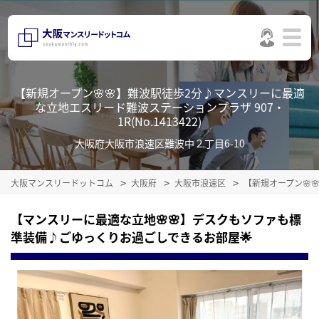
【新規オープン🌸🌸】難波駅徒歩2分♪マンスリーに最適
な立地エスリード難波ステーションプラザ 907・
1R(No.1413422)
大阪府大阪市浪速区難波中２丁目6-10
大阪マンスリードットコム
大阪府
大阪市浪速区
【新規オープン🌸
【マンスリーに最適な立地🌸🌸】デスクもソファも標
準装備♪ごゆっくりお過ごしできるお部屋🌟