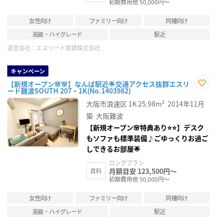
初期費用他 50,000円～
女性向け
ファミリー向け
同棲向け
高級・ハイグレード
駅近
運営会社：
エスリード賃貸株式会社
キャンペーン
【新規オープン🌸🌸】なんば駅近🌟交通アクセス抜群エスリ
ード難波SOUTH 207・1K(No.1403982)
お気
に入
大阪市浪速区
1K
25.98m²
2014年11月
り登
録
築
大阪難波
【新規オープン🌸特典あり⭐⭐】デスク
もソファも標準装備♪ごゆっくりお過ご
しできるお部屋🌟
ロングプラン
月額目安 123,500円～
賃料
初期費用他 50,000円～
女性向け
ファミリー向け
同棲向け
高級・ハイグレード
駅近