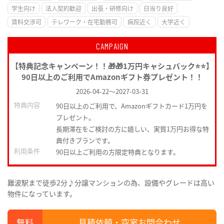
学生向け
法人契約歓迎
出張・研修向け
日当り良好
賃料交渉可
テレワーク・在宅勤務可
病院近く
大学近く
CAMPAIGN
【特典記念キャンペーン！！🎁🎁1万円キャシュバック⭐⭐】
90日以上のご利用でAmazonギフト券プレゼント！！
2026-04-22
～
2027-03-31
特典内容
90日以上のご利用で、Amazonギフトカード1万円を
プレゼント。
長期滞在をご検討の方に嬉しい、実質1万円お得な特
典付きプランです。
利用条件
90日以上ご利用の方限定特典となります。
難波駅まで徒歩2分♪分譲マンションの為、設備やグレードは高い
物件になっています。
見積依頼・空室お問合わせ