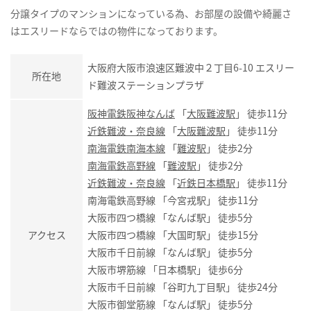
分譲タイプのマンションになっている為、お部屋の設備や綺麗さ
はエスリードならではの物件になっております。
大阪府大阪市浪速区難波中２丁目6-10 エスリー
所在地
ド難波ステーションプラザ
阪神電鉄阪神なんば
「
大阪難波駅
」 徒歩11分
近鉄難波・奈良線
「
大阪難波駅
」 徒歩11分
南海電鉄南海本線
「
難波駅
」 徒歩2分
南海電鉄高野線
「
難波駅
」 徒歩2分
近鉄難波・奈良線
「
近鉄日本橋駅
」 徒歩11分
南海電鉄高野線 「今宮戎駅」 徒歩11分
大阪市四つ橋線 「なんば駅」 徒歩5分
アクセス
大阪市四つ橋線 「大国町駅」 徒歩15分
大阪市千日前線 「なんば駅」 徒歩5分
大阪市堺筋線 「日本橋駅」 徒歩6分
大阪市千日前線 「谷町九丁目駅」 徒歩24分
大阪市御堂筋線 「なんば駅」 徒歩5分