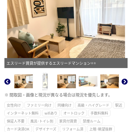
エスリード賃貸が提供するエスリードマンション⭐⭐
※ 間取図・画像と現況が異なる場合は現況を優先します。
女性向け
ファミリー向け
同棲向け
高級・ハイグレード
駅近
インターネット無料
wifiあり
オートロック
手数料無料
保証人不要
風呂･トイレ別
家具付賃貸
禁煙ルーム
カード決済OK
デザイナーズ
リフォーム済
上階･眺望抜群