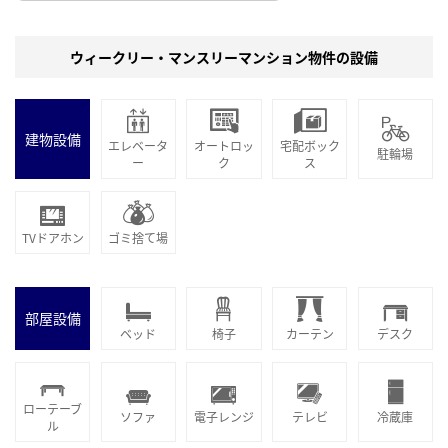
ウィークリー・マンスリーマンション物件の設備
建物設備
エレベータ
オートロッ
宅配ボック
駐輪場
ー
ク
ス
TVドアホン
ゴミ捨て場
部屋設備
ベッド
椅子
カーテン
デスク
ローテーブ
ソファ
電子レンジ
テレビ
冷蔵庫
ル