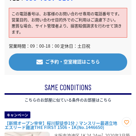
この電話番号は、お客様のお問い合わせ専用の電話番号です。
営業目的、お問い合わせ目的外でのご利用はご遠慮下さい。
悪質な場合、サイト管理者より、損害賠償請求を行わせて頂き
ます。
営業時間：09：00-18：00 定休日：土日祝
ご予約・空室確認はこちら
SAME CONDITIONS
こちらのお部屋に似ている条件のお部屋はこちら
キャンペーン
【新規オープン🌸🌸】桜川駅徒歩1分♪マンスリー最適立地
エスリード難波THE FIRST 1506・1K(No.1446650)
お気
に入
大阪市浪速区
1K
24.24m²
2020年3月築