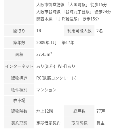
大阪市御堂筋線 「大国町駅」 徒歩15分
大阪市谷町線 「谷町九丁目駅」 徒歩24分
関西本線 「ＪＲ難波駅」 徒歩15分
間取り
1R
利用可能人数
2名
築年数
2009年 1月 築17年
面積
27.45m²
インターネット
あり(無料) Wi-Fiあり
建物構造
RC(鉄筋コンクリート)
物件種別
マンション
駐車場
建物階数
地上12階
総戸数
77戸
契約形態
定期借家契約
取引態様
貸主