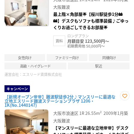
り登
録
大阪難波
最上階×角部屋🌟【桜川駅徒歩1分🚋
🚋】デスクもソファも標準装備♪ごゆっ
くりお過ごしできるお部屋🌟
ロングプラン
月額目安 123,500円～
賃料
初期費用他 50,000円～
女性向け
ファミリー向け
同棲向け
高級・ハイグレード
駅近
運営会社：
エスリード賃貸株式会社
キャンペーン
【新規オープン🌸🌸】難波駅徒歩2分♪マンスリーに最適な
立地エスリード難波ステーションプラザ 1206・
お気
1K(No.1440147)
に入
り登
大阪市浪速区
1R
26.55m²
2009年1月築
録
大阪難波
【マンスリーに最適な立地🌸🌸】デスク