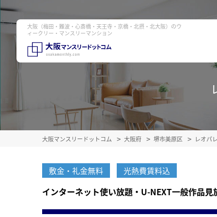
大阪（梅田・難波・心斎橋・天王寺・京橋・北摂・北大阪）のウ
ィークリー・マンスリーマンション
大阪マンスリードットコム
大阪府
堺市美原区
レオパ
敷金・礼金無料
光熱費賃料込
インターネット使い放題・U-NEXT一般作品見