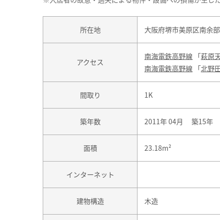
所在地
大阪府堺市美原区南余部
南海電鉄高野線
「
萩原
アクセス
南海電鉄高野線
「
北野
間取り
1K
築年数
2011年 04月 築15年
面積
23.18m²
インターネット
建物構造
木造