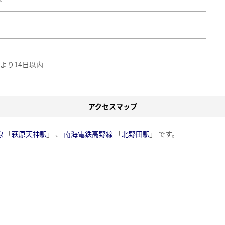
より14日以内
アクセスマップ
線
「
萩原天神駅
」 、
南海電鉄高野線
「
北野田駅
」 です。