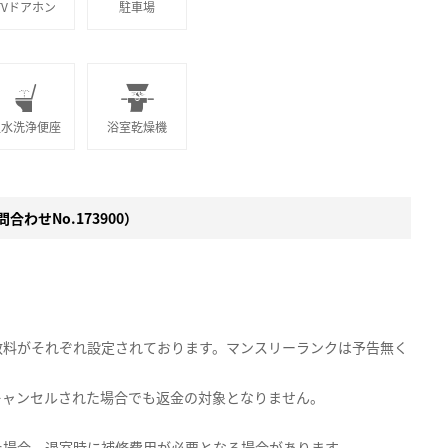
TVドアホン
駐車場
温水洗浄便座
浴室乾燥機
合わせNo.173900）
数料がそれぞれ設定されております。マンスリーランクは予告無く
キャンセルされた場合でも返金の対象となりません。
た場合、退室時に補修費用が必要となる場合があります。