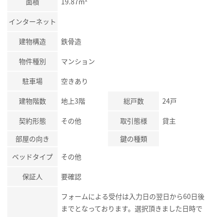
面積
19.87m²
インターネット
建物構造
鉄骨造
物件種別
マンション
駐車場
空きあり
建物階数
地上3階
総戸数
24戸
契約形態
その他
取引態様
貸主
部屋の向き
鍵の種類
ベッドタイプ
その他
保証人
要確認
フォームによる受付は入力日の翌日から60日後
までとなっております。選択頂きました日時で