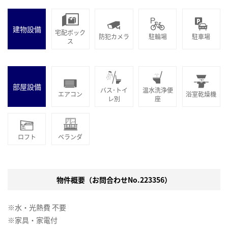
建物設備
宅配ボック
防犯カメラ
駐輪場
駐車場
ス
部屋設備
バス･トイ
温水洗浄便
エアコン
浴室乾燥機
レ別
座
ロフト
ベランダ
物件概要（お問合わせNo.223356）
※水・光熱費 不要
※家具・家電付