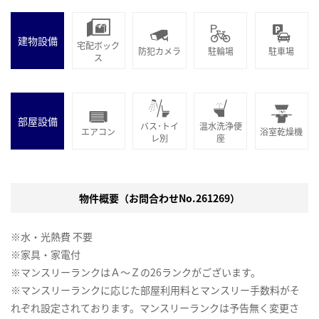
建物設備
宅配ボック
防犯カメラ
駐輪場
駐車場
ス
部屋設備
バス･トイ
温水洗浄便
エアコン
浴室乾燥機
レ別
座
物件概要（お問合わせNo.261269）
※水・光熱費 不要
※家具・家電付
※マンスリーランクはＡ～Ｚの26ランクがございます。
※マンスリーランクに応じた部屋利用料とマンスリー手数料がそ
れぞれ設定されております。マンスリーランクは予告無く変更さ