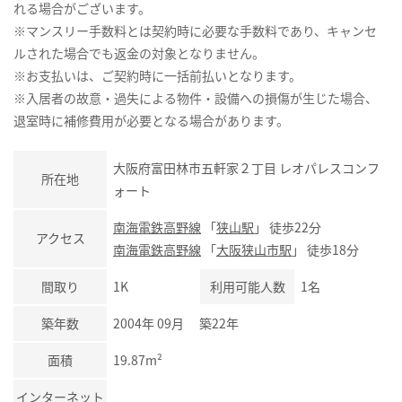
れる場合がございます。
※マンスリー手数料とは契約時に必要な手数料であり、キャンセ
ルされた場合でも返金の対象となりません。
※お支払いは、ご契約時に一括前払いとなります。
※入居者の故意・過失による物件・設備への損傷が生じた場合、
退室時に補修費用が必要となる場合があります。
大阪府富田林市五軒家２丁目 レオパレスコンフ
所在地
ォート
南海電鉄高野線
「
狭山駅
」 徒歩22分
アクセス
南海電鉄高野線
「
大阪狭山市駅
」 徒歩18分
間取り
1K
利用可能人数
1名
築年数
2004年 09月 築22年
面積
19.87m²
インターネット