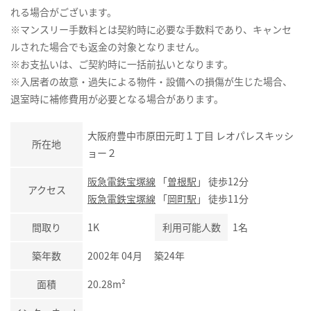
れる場合がございます。
※マンスリー手数料とは契約時に必要な手数料であり、キャンセ
ルされた場合でも返金の対象となりません。
※お支払いは、ご契約時に一括前払いとなります。
※入居者の故意・過失による物件・設備への損傷が生じた場合、
退室時に補修費用が必要となる場合があります。
大阪府豊中市原田元町１丁目 レオパレスキッシ
所在地
ョー２
阪急電鉄宝塚線
「
曽根駅
」 徒歩12分
アクセス
阪急電鉄宝塚線
「
岡町駅
」 徒歩11分
間取り
1K
利用可能人数
1名
築年数
2002年 04月 築24年
面積
20.28m²