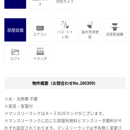
防犯カメラ
ス
部屋設備
バス･トイ
温水洗浄便
エアコン
浴室乾燥機
レ別
座
ロフト
ベランダ
物件概要（お問合わせNo.280309）
※水・光熱費 不要
※家具・家電付
※マンスリーランクはＡ～Ｚの26ランクがございます。
※マンスリーランクに応じた部屋利用料とマンスリー手数料がそ
れぞれ設定されております。マンスリーランクは予告無く変更さ