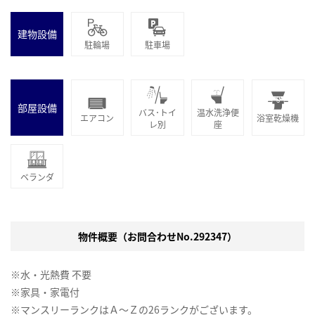
建物設備
駐輪場
駐車場
部屋設備
バス･トイ
温水洗浄便
エアコン
浴室乾燥機
レ別
座
ベランダ
物件概要（お問合わせNo.292347）
※水・光熱費 不要
※家具・家電付
※マンスリーランクはＡ～Ｚの26ランクがございます。