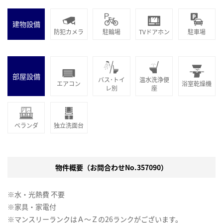
建物設備
防犯カメラ
駐輪場
TVドアホン
駐車場
部屋設備
バス･トイ
温水洗浄便
エアコン
浴室乾燥機
レ別
座
ベランダ
独立洗面台
物件概要（お問合わせNo.357090）
※水・光熱費 不要
※家具・家電付
※マンスリーランクはＡ～Ｚの26ランクがございます。