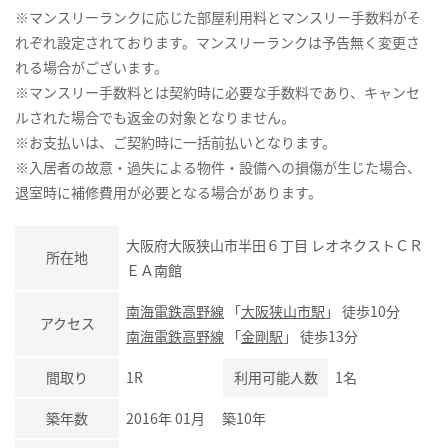
※マンスリーランクに応じた部屋利用料とマンスリー手数料がそ
れぞれ設定されております。マンスリーランクは予告無く変更さ
れる場合がございます。
※マンスリー手数料とは契約時に必要な手数料であり、キャンセ
ルされた場合でも返金の対象となりません。
※お支払いは、ご契約時に一括前払いとなります。
※入居者の故意・過失による物件・設備への損傷が生じた場合、
退室時に補修費用が必要となる場合があります。
大阪府大阪狭山市半田６丁目 レオネクストＣＲ
所在地
ＥＡ南館
南海電鉄高野線
「
大阪狭山市駅
」 徒歩10分
アクセス
南海電鉄高野線
「
金剛駅
」 徒歩13分
間取り
1R
利用可能人数
1名
築年数
2016年 01月 築10年