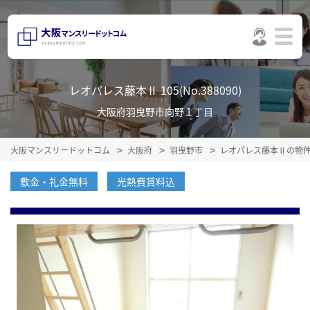
レオパレス藤本Ⅱ 105(No.388090)
大阪府羽曳野市向野１丁目
大阪マンスリードットコム
大阪府
羽曳野市
レオパレス藤本Ⅱの物
敷金・礼金無料
光熱費賃料込