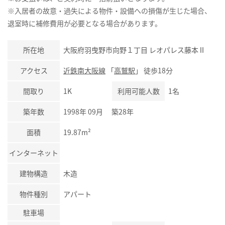
※入居者の故意・過失による物件・設備への損傷が生じた場合、
退室時に補修費用が必要となる場合があります。
所在地
大阪府羽曳野市向野１丁目 レオパレス藤本Ⅱ
アクセス
近鉄南大阪線
「
高鷲駅
」 徒歩18分
間取り
1K
利用可能人数
1名
築年数
1998年 09月 築28年
面積
19.87m²
インターネット
建物構造
木造
物件種別
アパート
駐車場