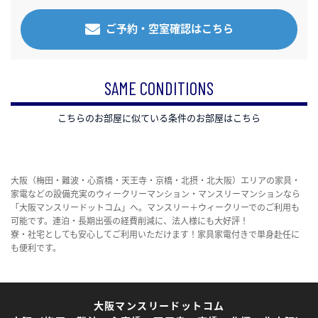
ご予約・空室確認はこちら
SAME CONDITIONS
こちらのお部屋に似ている条件のお部屋はこちら
大阪（梅田・難波・心斎橋・天王寺・京橋・北摂・北大阪）エリアの家具・
家電などの設備充実のウィークリーマンション・マンスリーマンションなら
「大阪マンスリードットコム」へ。マンスリー＋ウィークリーでのご利用も
可能です。連泊・長期出張の経費削減に、法人様にも大好評！
寮・社宅としても安心してご利用いただけます！家具家電付きで単身赴任に
も便利です。
大阪マンスリードットコム