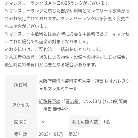
※マンスリーランクはＡ～Ｚの26ランクがございます。
※マンスリーランクに応じた部屋利用料とマンスリー手数料がそ
れぞれ設定されております。マンスリーランクは予告無く変更さ
れる場合がございます。
※マンスリー手数料とは契約時に必要な手数料であり、キャンセ
ルされた場合でも返金の対象となりません。
※お支払いは、ご契約時に一括前払いとなります。
※入居者の故意・過失による物件・設備への損傷が生じた場合、
退室時に補修費用が必要となる場合があります。
大阪府南河内郡河南町大字一須賀 レオパレスシ
所在地
ャルマンルミエール
近鉄長野線
「
喜志駅
」 バス13分 (バス停)阪南
アクセス
一須賀 徒歩4分
間取り
1K
利用可能人数
1名
築年数
2003年 01月 築23年