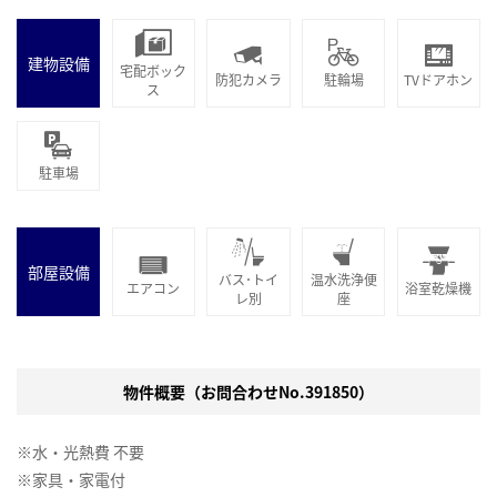
建物設備
宅配ボック
防犯カメラ
駐輪場
TVドアホン
ス
駐車場
部屋設備
バス･トイ
温水洗浄便
エアコン
浴室乾燥機
レ別
座
物件概要（お問合わせNo.391850）
※水・光熱費 不要
※家具・家電付