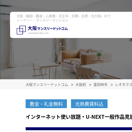
大阪（梅田・難波・心斎橋・天王寺・京橋・北摂・北大阪）のウ
ィークリー・マンスリーマンション
大阪マンスリードットコム
大阪府
富田林市
レオネク
敷金・礼金無料
光熱費賃料込
インターネット使い放題・U-NEXT一般作品見