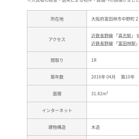
所在地
大阪府富田林市中野町２
近鉄長野線
「
喜志駅
」 
アクセス
近鉄長野線
「
富田林駅
」
間取り
1R
築年数
2016年 04月 築10年
面積
31.82m²
インターネット
建物構造
木造