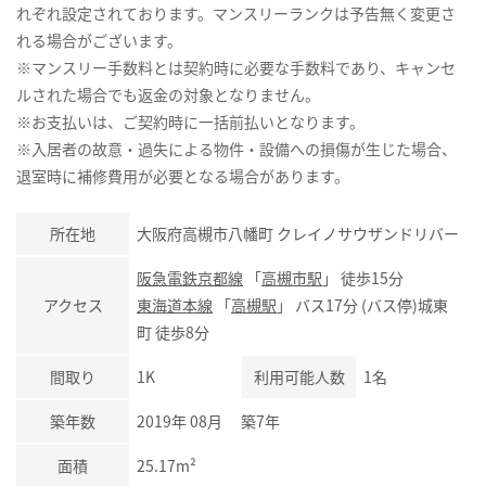
れぞれ設定されております。マンスリーランクは予告無く変更さ
れる場合がございます。
※マンスリー手数料とは契約時に必要な手数料であり、キャンセ
ルされた場合でも返金の対象となりません。
※お支払いは、ご契約時に一括前払いとなります。
※入居者の故意・過失による物件・設備への損傷が生じた場合、
退室時に補修費用が必要となる場合があります。
所在地
大阪府高槻市八幡町 クレイノサウザンドリバー
阪急電鉄京都線
「
高槻市駅
」 徒歩15分
アクセス
東海道本線
「
高槻駅
」 バス17分 (バス停)城東
町 徒歩8分
間取り
1K
利用可能人数
1名
築年数
2019年 08月 築7年
面積
25.17m²