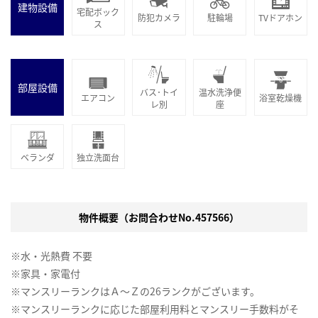
建物設備
宅配ボック
防犯カメラ
駐輪場
TVドアホン
ス
部屋設備
バス･トイ
温水洗浄便
エアコン
浴室乾燥機
レ別
座
ベランダ
独立洗面台
物件概要（お問合わせNo.457566）
※水・光熱費 不要
※家具・家電付
※マンスリーランクはＡ～Ｚの26ランクがございます。
※マンスリーランクに応じた部屋利用料とマンスリー手数料がそ