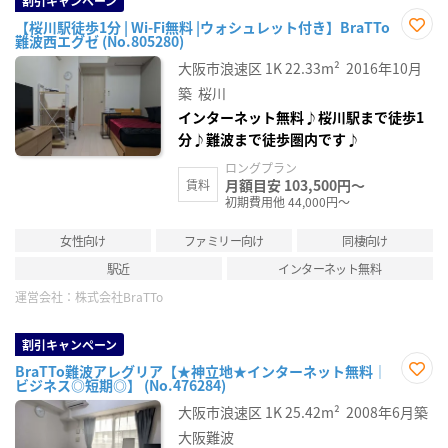
割引キャンペーン
【桜川駅徒歩1分 | Wi-Fi無料 |ウォシュレット付き】BraTTo
難波西エグゼ (No.805280)
お気
に入
大阪市浪速区
1K
22.33m²
2016年10月
り登
録
築
桜川
インターネット無料♪桜川駅まで徒歩1
分♪難波まで徒歩圏内です♪
ロングプラン
月額目安 103,500円～
賃料
初期費用他 44,000円～
女性向け
ファミリー向け
同棲向け
駅近
インターネット無料
運営会社：
株式会社BraTTo
割引キャンペーン
BraTTo難波アレグリア【★神立地★インターネット無料｜
ビジネス◎短期◎】 (No.476284)
お気
に入
大阪市浪速区
1K
25.42m²
2008年6月築
り登
録
大阪難波