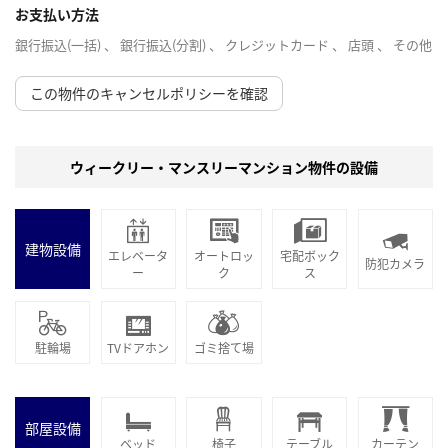
お支払い方法
銀行振込(一括) 、 銀行振込(分割) 、 クレジットカード 、 店頭 、 その他
この物件のキャンセルポリシーを確認
ウィークリー・マンスリーマンション物件の設備
建物設備
エレベータ
オートロッ
宅配ボック
防犯カメラ
ー
ク
ス
駐輪場
TVドアホン
ゴミ捨て場
部屋設備
ベッド
椅子
テーブル
カーテン