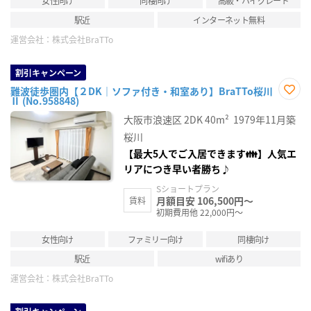
女性向け
同棲向け
高級・ハイグレード
駅近
インターネット無料
運営会社：
株式会社BraTTo
割引キャンペーン
難波徒歩圏内【２DK｜ソファ付き・和室あり】BraTTo桜川
Ⅱ (No.958848)
お気
に入
大阪市浪速区
2DK
40m²
1979年11月築
り登
録
桜川
【最大5人でご入居できます👪】人気エ
リアにつき早い者勝ち♪
Sショートプラン
月額目安 106,500円～
賃料
初期費用他 22,000円～
女性向け
ファミリー向け
同棲向け
駅近
wifiあり
運営会社：
株式会社BraTTo