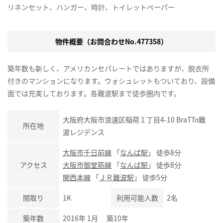
リネンセット、ハンガー、時計、トイレットペーパー
物件概要（お問合わせNo.477358）
築年数も新しく、アメリカンセパレートではありますが、脱衣所
付きのマンションになります。ウォシュレットもついており、設備
面では充実しております。各難波駅まで徒歩圏内です。
大阪府大阪市浪速区稲荷１丁目4-10 BraTTo難
所在地
波レジデンス
大阪市千日前線
「
なんば駅
」 徒歩8分
アクセス
大阪市御堂筋線
「
なんば駅
」 徒歩8分
関西本線
「
ＪＲ難波駅
」 徒歩5分
間取り
1K
利用可能人数
2名
築年数
2016年 1月 築10年