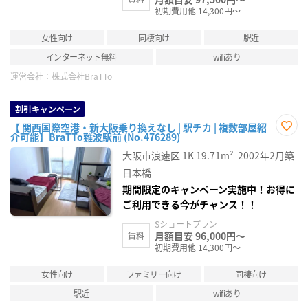
初期費用他 14,300円～
女性向け
同棲向け
駅近
インターネット無料
wifiあり
運営会社：
株式会社BraTTo
割引キャンペーン
【 関西国際空港・新大阪乗り換えなし | 駅チカ | 複数部屋紹
介可能】BraTTo難波駅前 (No.476289)
お気
に入
大阪市浪速区
1K
19.71m²
2002年2月築
り登
録
日本橋
期間限定のキャンペーン実施中！お得に
ご利用できる今がチャンス！！
Sショートプラン
月額目安 96,000円～
賃料
初期費用他 14,300円～
女性向け
ファミリー向け
同棲向け
駅近
wifiあり