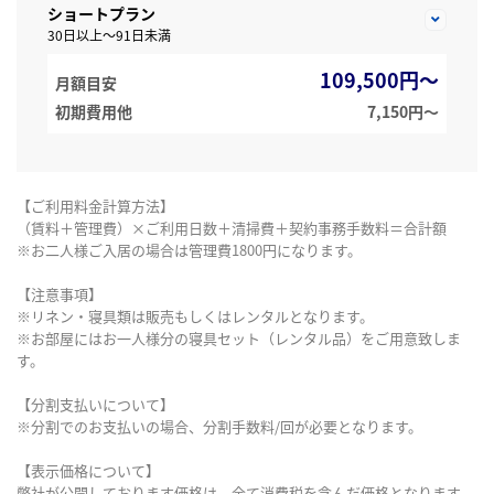
ショートプラン
30日以上～91日未満
109,500円～
月額目安
初期費用他
7,150円〜
【ご利用料金計算方法】
（賃料＋管理費）×ご利用日数＋清掃費＋契約事務手数料＝合計額
※お二人様ご入居の場合は管理費1800円になります。
【注意事項】
※リネン・寝具類は販売もしくはレンタルとなります。
※お部屋にはお一人様分の寝具セット（レンタル品）をご用意致しま
す。
【分割支払いについて】
※分割でのお支払いの場合、分割手数料/回が必要となります。
【表示価格について】
弊社が公開しております価格は、全て消費税を含んだ価格となります。