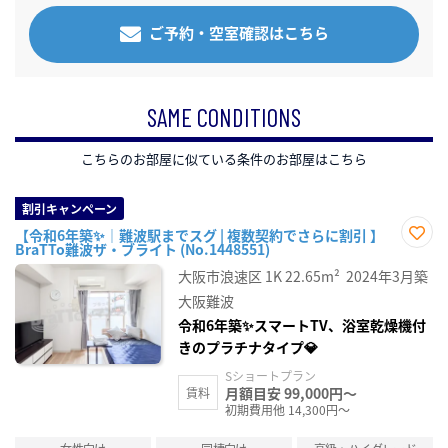
ご予約・空室確認はこちら
SAME CONDITIONS
こちらのお部屋に似ている条件のお部屋はこちら
割引キャンペーン
【令和6年築✨｜難波駅までスグ | 複数契約でさらに割引 】
BraTTo難波ザ・ブライト (No.1448551)
お気
に入
大阪市浪速区
1K
22.65m²
2024年3月築
り登
録
大阪難波
令和6年築✨スマートTV、浴室乾燥機付
きのプラチナタイプ💎
Sショートプラン
月額目安 99,000円～
賃料
初期費用他 14,300円～