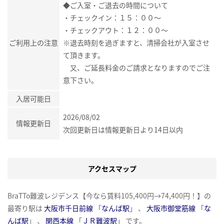
◆ご入室・ご退去の時間について
・チェックイン：１５：００～
・チェックアウト：１２：００～
ご利用上の注意
※退去時刻を過ぎますと、清掃会社が入室させ
て頂きます。
又、ご延長料金のご請求となりますのでご注
意下さい。
入居可能日
2026/08/02
情報更新日
次回更新日は情報更新日より14日以内
アクセスマップ
BraTTo難波レジデンス【今なら賃料105,400円→74,400円！】の
最寄り駅は
大阪市千日前線
「
なんば駅
」 、
大阪市御堂筋線
「
な
んば駅
」 、
関西本線
「
ＪＲ難波駅
」 です。