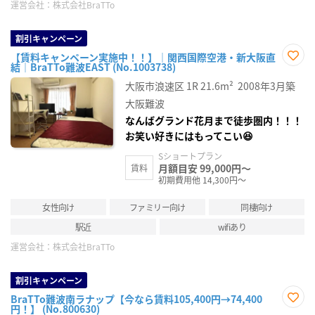
運営会社：
株式会社BraTTo
割引キャンペーン
【賃料キャンペーン実施中！！】｜関西国際空港・新大阪直
結｜BraTTo難波EAST (No.1003738)
お気
に入
大阪市浪速区
1R
21.6m²
2008年3月築
り登
録
大阪難波
なんばグランド花月まで徒歩圏内！！！
お笑い好きにはもってこい😆
Sショートプラン
月額目安 99,000円～
賃料
初期費用他 14,300円～
女性向け
ファミリー向け
同棲向け
駅近
wifiあり
運営会社：
株式会社BraTTo
割引キャンペーン
BraTTo難波南ラナップ【今なら賃料105,400円→74,400
円！】 (No.800630)
お気