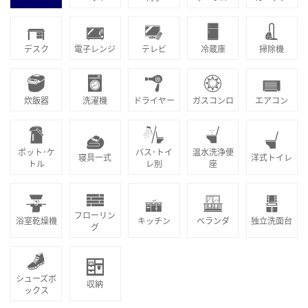
デスク
電子レンジ
テレビ
冷蔵庫
掃除機
炊飯器
洗濯機
ドライヤー
ガスコンロ
エアコン
ポット･ケ
バス･トイ
温水洗浄便
寝具一式
洋式トイレ
トル
レ別
座
フローリン
浴室乾燥機
キッチン
ベランダ
独立洗面台
グ
シューズボ
収納
ックス