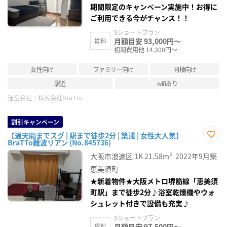
期間限定のキャンペーン実施中！お得に
ご利用できる今がチャンス！！
Sショートプラン
月額目安 93,000円～
賃料
初期費用他 14,300円～
女性向け
ファミリー向け
同棲向け
駅近
wifiあり
運営会社：
株式会社BraTTo
割引キャンペーン
【通天閣までスグ | 駅まで徒歩2分 | 築浅 | 女性大人気】
BraTTo難波リアン (No.845736)
お気
に入
大阪市浪速区
1K
21.58m²
2022年9月築
り登
録
恵美須町
★新着物件★大阪メトロ堺筋線「恵美須
町駅」まで徒歩2分♪浴室乾燥機やウォ
シュレット付きで設備も充実♪
Sショートプラン
月額目安 97,500円～
賃料