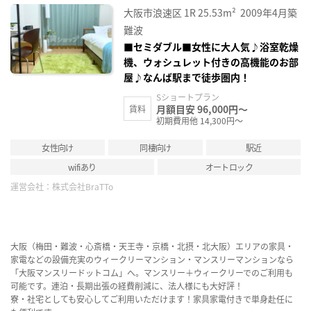
に入
大阪市浪速区
1R
25.53m²
2009年4月築
り登
録
難波
■セミダブル■女性に大人気♪浴室乾燥
機、ウォシュレット付きの高機能のお部
屋♪なんば駅まで徒歩圏内！
Sショートプラン
月額目安 96,000円～
賃料
初期費用他 14,300円～
女性向け
同棲向け
駅近
wifiあり
オートロック
運営会社：
株式会社BraTTo
大阪（梅田・難波・心斎橋・天王寺・京橋・北摂・北大阪）エリアの家具・
家電などの設備充実のウィークリーマンション・マンスリーマンションなら
「大阪マンスリードットコム」へ。マンスリー＋ウィークリーでのご利用も
可能です。連泊・長期出張の経費削減に、法人様にも大好評！
寮・社宅としても安心してご利用いただけます！家具家電付きで単身赴任に