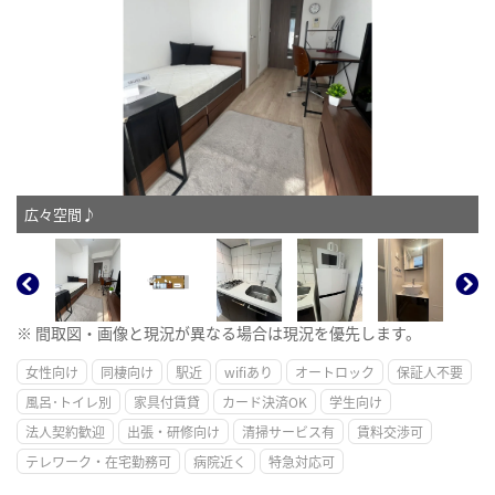
広々空間♪
※ 間取図・画像と現況が異なる場合は現況を優先します。
女性向け
同棲向け
駅近
wifiあり
オートロック
保証人不要
風呂･トイレ別
家具付賃貸
カード決済OK
学生向け
法人契約歓迎
出張・研修向け
清掃サービス有
賃料交渉可
テレワーク・在宅勤務可
病院近く
特急対応可