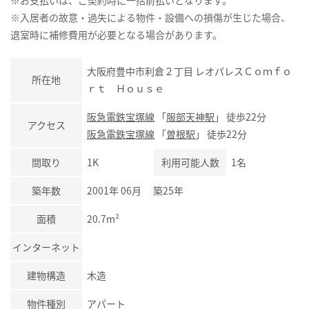
※入居者の故意・過失による物件・設備への損傷が生じた場合、
退室時に補修費用が必要となる場合があります。
大阪府豊中市利倉２丁目 レオパレスＣｏｍｆｏ
所在地
ｒｔ Ｈｏｕｓｅ
阪急電鉄宝塚線
「
服部天神駅
」 徒歩22分
アクセス
阪急電鉄宝塚線
「
曽根駅
」 徒歩22分
間取り
1K
利用可能人数
1名
築年数
2001年 06月 築25年
面積
20.7m²
インターネット
建物構造
木造
物件種別
アパート