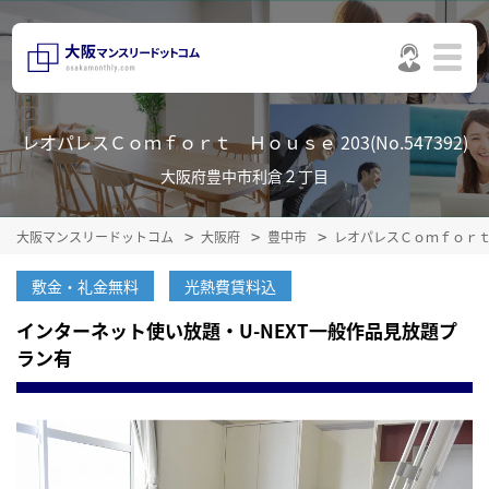
レオパレスＣｏｍｆｏｒｔ Ｈｏｕｓｅ 203(No.547392)
大阪府豊中市利倉２丁目
大阪マンスリードットコム
大阪府
豊中市
レオパレスＣｏｍｆｏｒ
敷金・礼金無料
光熱費賃料込
インターネット使い放題・U-NEXT一般作品見放題プ
ラン有