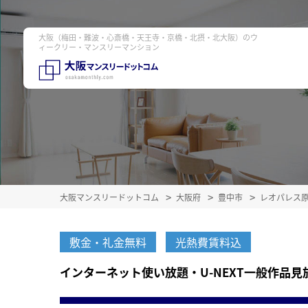
大阪（梅田・難波・心斎橋・天王寺・京橋・北摂・北大阪）のウ
ィークリー・マンスリーマンション
大阪マンスリードットコム
大阪府
豊中市
レオパレス
敷金・礼金無料
光熱費賃料込
インターネット使い放題・U-NEXT一般作品見