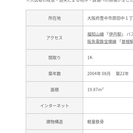
所在地
大阪府豊中市原田中１丁
福知山線
「
伊丹駅
」 バ
アクセス
阪急電鉄宝塚線
「
曽根
間取り
1K
築年数
2004年 08月 築22年
面積
19.87m²
インターネット
建物構造
軽量鉄骨