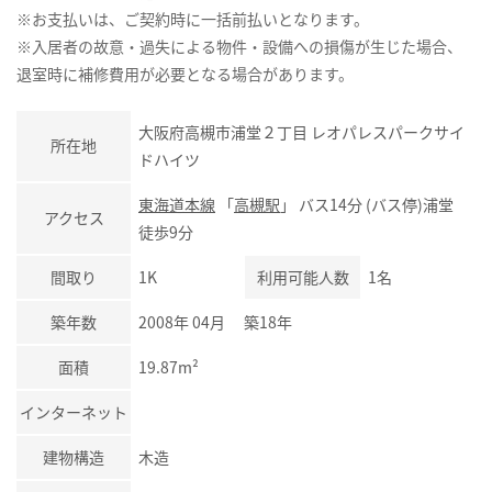
※お支払いは、ご契約時に一括前払いとなります。
※入居者の故意・過失による物件・設備への損傷が生じた場合、
退室時に補修費用が必要となる場合があります。
大阪府高槻市浦堂２丁目 レオパレスパークサイ
所在地
ドハイツ
東海道本線
「
高槻駅
」 バス14分 (バス停)浦堂
アクセス
徒歩9分
間取り
1K
利用可能人数
1名
築年数
2008年 04月 築18年
面積
19.87m²
インターネット
建物構造
木造