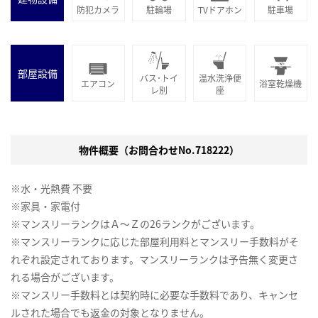
防犯カメラ
駐輪場
TVドアホン
駐車場
部屋設備
バス･トイ
温水洗浄便
エアコン
浴室乾燥機
レ別
座
物件概要（お問合わせNo.718222）
※水・光熱費 不要
※家具・家電付
※マンスリーランクはＡ～Ｚの26ランクがございます。
※マンスリーランクに応じた部屋利用料とマンスリー手数料がそ
れぞれ設定されております。マンスリーランクは予告無く変更さ
れる場合がございます。
※マンスリー手数料とは契約時に必要な手数料であり、キャンセ
ルされた場合でも返金の対象となりません。