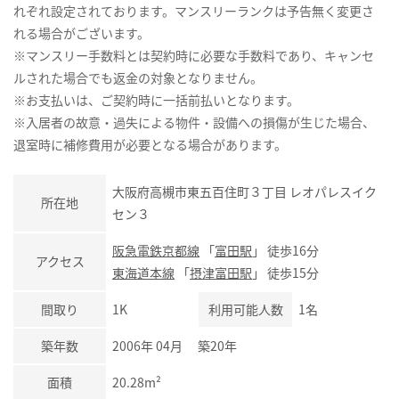
れぞれ設定されております。マンスリーランクは予告無く変更さ
れる場合がございます。
※マンスリー手数料とは契約時に必要な手数料であり、キャンセ
ルされた場合でも返金の対象となりません。
※お支払いは、ご契約時に一括前払いとなります。
※入居者の故意・過失による物件・設備への損傷が生じた場合、
退室時に補修費用が必要となる場合があります。
大阪府高槻市東五百住町３丁目 レオパレスイク
所在地
セン３
阪急電鉄京都線
「
富田駅
」 徒歩16分
アクセス
東海道本線
「
摂津富田駅
」 徒歩15分
間取り
1K
利用可能人数
1名
築年数
2006年 04月 築20年
面積
20.28m²