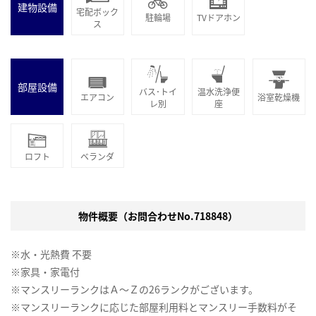
建物設備
宅配ボック
駐輪場
TVドアホン
ス
部屋設備
バス･トイ
温水洗浄便
エアコン
浴室乾燥機
レ別
座
ロフト
ベランダ
物件概要（お問合わせNo.718848）
※水・光熱費 不要
※家具・家電付
※マンスリーランクはＡ～Ｚの26ランクがございます。
※マンスリーランクに応じた部屋利用料とマンスリー手数料がそ