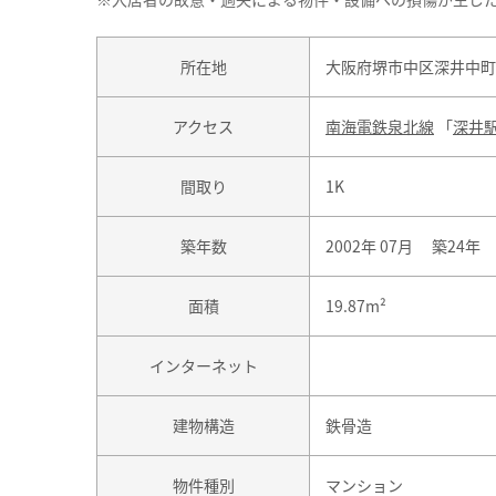
所在地
大阪府堺市中区深井中町
アクセス
南海電鉄泉北線
「
深井
間取り
1K
築年数
2002年 07月 築24年
面積
19.87m²
インターネット
建物構造
鉄骨造
物件種別
マンション