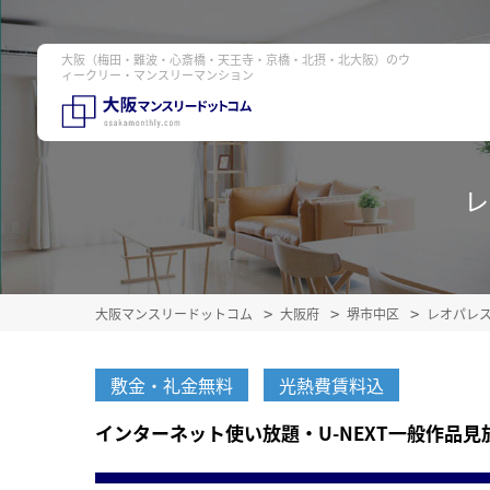
大阪（梅田・難波・心斎橋・天王寺・京橋・北摂・北大阪）のウ
ィークリー・マンスリーマンション
レ
大阪マンスリードットコム
大阪府
堺市中区
レオパレ
敷金・礼金無料
光熱費賃料込
インターネット使い放題・U-NEXT一般作品見