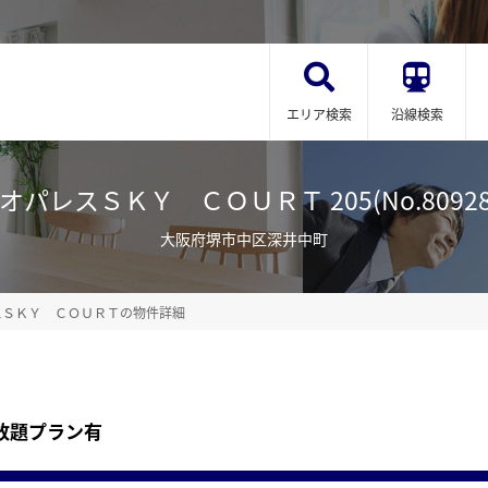
エリア検索
沿線検索
オパレスＳＫＹ ＣＯＵＲＴ 205(No.80928
大阪府堺市中区深井中町
スＳＫＹ ＣＯＵＲＴの物件詳細
放題プラン有