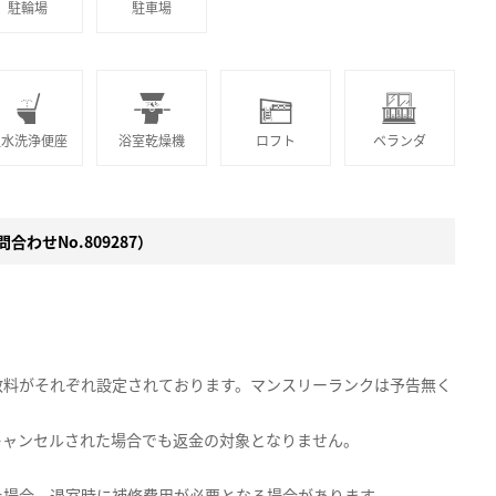
駐輪場
駐車場
温水洗浄便座
浴室乾燥機
ロフト
ベランダ
合わせNo.809287）
数料がそれぞれ設定されております。マンスリーランクは予告無く
キャンセルされた場合でも返金の対象となりません。
た場合、退室時に補修費用が必要となる場合があります。