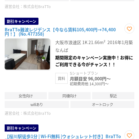
運営会社：
株式会社BraTTo
割引キャンペーン
BraTTo難波レジデンス【今なら賃料105,400円→74,400
円！】 (No.477358)
お気
に入
大阪市浪速区
1K
21.66m²
2016年1月築
り登
録
なんば
期間限定のキャンペーン実施中！お得に
ご利用できる今がチャンス！！
Sショートプラン
月額目安 96,000円～
賃料
初期費用他 14,300円～
女性向け
同棲向け
駅近
wifiあり
オートロック
運営会社：
株式会社BraTTo
割引キャンペーン
【桜川駅徒歩1分 | Wi-Fi無料 |ウォシュレット付き】BraTTo