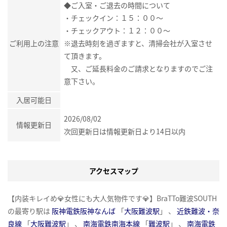
◆ご入室・ご退去の時間について
・チェックイン：１５：００～
・チェックアウト：１２：００～
ご利用上の注意
※退去時刻を過ぎますと、清掃会社が入室させ
て頂きます。
又、ご延長料金のご請求となりますのでご注
意下さい。
入居可能日
2026/08/02
情報更新日
次回更新日は情報更新日より14日以内
アクセスマップ
【内装キレイめ💎女性にも大人気物件です💎】BraTTo難波SOUTH
の最寄り駅は
阪神電鉄阪神なんば
「
大阪難波駅
」 、
近鉄難波・奈
良線
「
大阪難波駅
」 、
南海電鉄南海本線
「
難波駅
」 、
南海電鉄