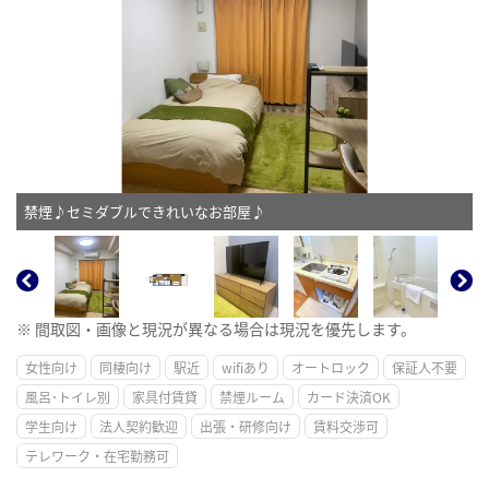
禁煙♪セミダブルできれいなお部屋♪
※ 間取図・画像と現況が異なる場合は現況を優先します。
女性向け
同棲向け
駅近
wifiあり
オートロック
保証人不要
風呂･トイレ別
家具付賃貸
禁煙ルーム
カード決済OK
学生向け
法人契約歓迎
出張・研修向け
賃料交渉可
テレワーク・在宅勤務可