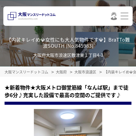
【内装キレイめ💎女性にも大人気物件です💎】BraTTo難
波SOUTH (No.845983)
大阪府大阪市浪速区敷津東１丁目4-3
大阪マンスリードットコム
大阪府
大阪市浪速区
【内装キレイめ💎女
★新着物件★大阪メトロ御堂筋線「なんば駅」まで徒
歩6分♪充実した設備で最高の空間のご提供です♪