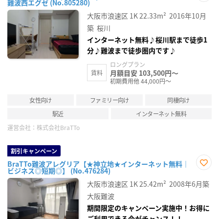
難波西エグゼ (No.805280)
お気
に入
大阪市浪速区
1K
22.33m²
2016年10月
り登
録
築
桜川
インターネット無料♪桜川駅まで徒歩1
分♪難波まで徒歩圏内です♪
ロングプラン
月額目安 103,500円～
賃料
初期費用他 44,000円～
女性向け
ファミリー向け
同棲向け
駅近
インターネット無料
運営会社：
株式会社BraTTo
割引キャンペーン
BraTTo難波アレグリア【★神立地★インターネット無料｜
ビジネス◎短期◎】 (No.476284)
お気
に入
大阪市浪速区
1K
25.42m²
2008年6月築
り登
録
大阪難波
期間限定のキャンペーン実施中！お得に
ご利用できる今がチャンス！！