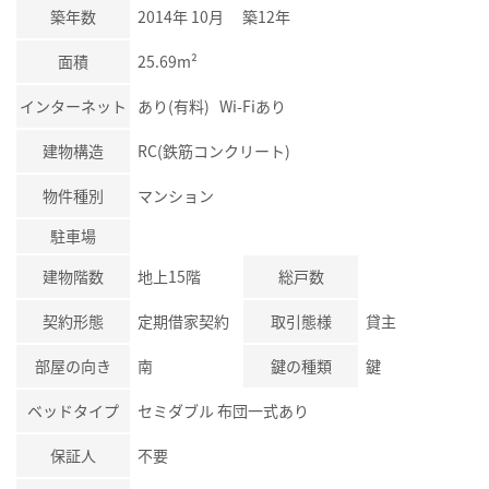
築年数
2014年 10月 築12年
面積
25.69m²
インターネット
あり(有料) Wi-Fiあり
建物構造
RC(鉄筋コンクリート)
物件種別
マンション
駐車場
建物階数
地上15階
総戸数
契約形態
定期借家契約
取引態様
貸主
部屋の向き
南
鍵の種類
鍵
ベッドタイプ
セミダブル 布団一式あり
保証人
不要