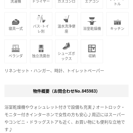
洗濯機
ドライヤー
ガスコンロ
エアコン
トル
バス･トイ
温水洗浄便
寝具一式
浴室乾燥機
キッチン
レ別
座
シューズボ
ベランダ
独立洗面台
収納
ックス
リネンセット・ハンガー、時計、トイレットペーパー
物件概要（お問合わせNo.845983）
浴室乾燥機やウォシュレット付きで設備も充実♪オートロック・
モニター付きインターホンで女性の方も安心♪周辺にはスーパー
やコンビニ・ドラッグストアも近く、お買い物にも便利な立地で
す♪