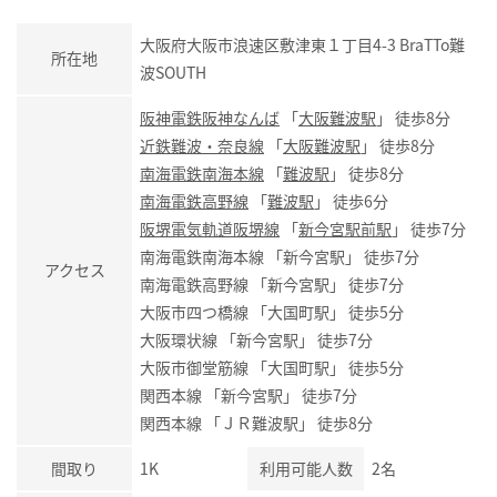
大阪府大阪市浪速区敷津東１丁目4-3 BraTTo難
所在地
波SOUTH
阪神電鉄阪神なんば
「
大阪難波駅
」 徒歩8分
近鉄難波・奈良線
「
大阪難波駅
」 徒歩8分
南海電鉄南海本線
「
難波駅
」 徒歩8分
南海電鉄高野線
「
難波駅
」 徒歩6分
阪堺電気軌道阪堺線
「
新今宮駅前駅
」 徒歩7分
南海電鉄南海本線 「新今宮駅」 徒歩7分
アクセス
南海電鉄高野線 「新今宮駅」 徒歩7分
大阪市四つ橋線 「大国町駅」 徒歩5分
大阪環状線 「新今宮駅」 徒歩7分
大阪市御堂筋線 「大国町駅」 徒歩5分
関西本線 「新今宮駅」 徒歩7分
関西本線 「ＪＲ難波駅」 徒歩8分
間取り
1K
利用可能人数
2名