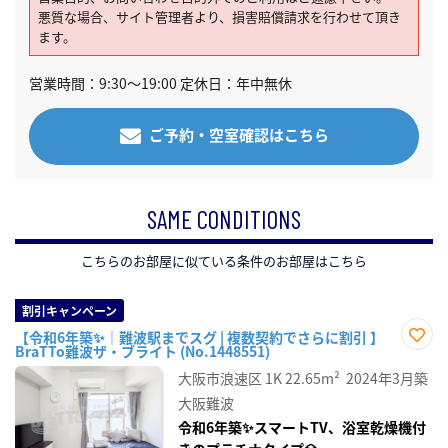
悪質な場合、サイト管理者より、損害賠償請求を行わせて頂き
ます。
営業時間：9:30～19:00 定休日：年中無休
ご予約・空室確認はこちら
SAME CONDITIONS
こちらのお部屋に似ている条件のお部屋はこちら
割引キャンペーン
【令和6年築✨｜難波駅までスグ | 複数契約でさらに割引 】
BraTTo難波ザ・ブライト (No.1448551)
お気
に入
大阪市浪速区
1K
22.65m²
2024年3月築
り登
録
大阪難波
令和6年築✨スマートTV、浴室乾燥機付