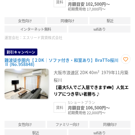
賃料
月額目安 102,500円～
初期費用他 17,000円～
女性向け
同棲向け
駅近
インターネット無料
wifiあり
運営会社：
エスリード賃貸株式会社
割引キャンペーン
難波徒歩圏内【２DK｜ソファ付き・和室あり】BraTTo桜川
Ⅱ (No.958848)
お気
に入
大阪市浪速区
2DK
40m²
1979年11月築
り登
録
桜川
【最大5人でご入居できます👪】人気エ
リアにつき早い者勝ち♪
Sショートプラン
月額目安 106,500円～
賃料
初期費用他 22,000円～
女性向け
ファミリー向け
同棲向け
駅近
wifiあり