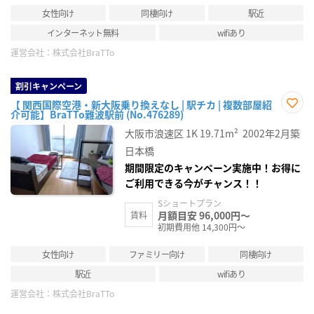
女性向け
同棲向け
駅近
インターネット無料
wifiあり
運営会社：
株式会社BraTTo
割引キャンペーン
【 関西国際空港・新大阪乗り換えなし | 駅チカ | 複数部屋紹
介可能】BraTTo難波駅前 (No.476289)
お気
に入
大阪市浪速区
1K
19.71m²
2002年2月築
り登
録
日本橋
期間限定のキャンペーン実施中！お得に
ご利用できる今がチャンス！！
Sショートプラン
月額目安 96,000円～
賃料
初期費用他 14,300円～
女性向け
ファミリー向け
同棲向け
駅近
wifiあり
運営会社：
株式会社BraTTo