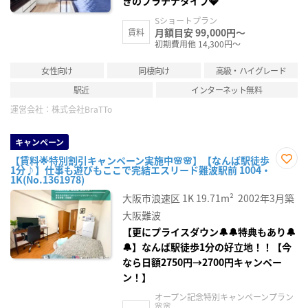
きのプラチナタイプ💎
Sショートプラン
月額目安 99,000円～
賃料
初期費用他 14,300円～
女性向け
同棲向け
高級・ハイグレード
駅近
インターネット無料
運営会社：
株式会社BraTTo
キャンペーン
【賃料🌟特別割引キャンペーン実施中🌸🌸】【なんば駅徒歩
1分♪】仕事も遊びもここで完結エスリード難波駅前 1004・
お気
1K(No.1361978)
に入
り登
大阪市浪速区
1K
19.71m²
2002年3月築
録
大阪難波
【更にプライスダウン🔔🔔特典もあり🔔
🔔】なんば駅徒歩1分の好立地！！【今
なら日額2750円→2700円キャンペー
ン！】
オープン記念特別キャンペーンプラン
🌸🌸