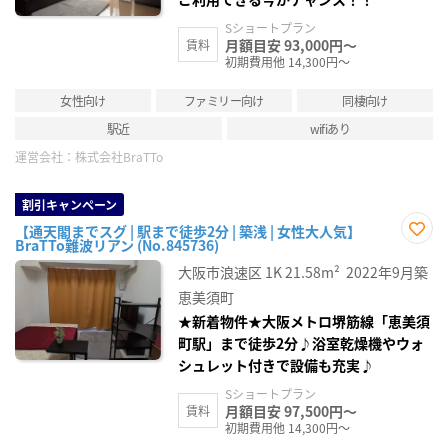
Sショートプラン
月額目安 93,000円～
賃料
初期費用他 14,300円～
女性向け
ファミリー向け
同棲向け
駅近
wifiあり
運営会社：
株式会社BraTTo
割引キャンペーン
【通天閣までスグ | 駅まで徒歩2分 | 築浅 | 女性大人気】
BraTTo難波リアン (No.845736)
お気
に入
大阪市浪速区
1K
21.58m²
2022年9月築
り登
録
恵美須町
★新着物件★大阪メトロ堺筋線「恵美須
町駅」まで徒歩2分♪浴室乾燥機やウォ
シュレット付きで設備も充実♪
Sショートプラン
月額目安 97,500円～
賃料
初期費用他 14,300円～