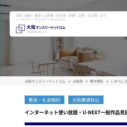
大阪（梅田・難波・心斎橋・天王寺・京橋・北摂・北大阪）のウ
ィークリー・マンスリーマンション
大阪マンスリードットコム
大阪府
堺市堺区
レオパレ
敷金・礼金無料
光熱費賃料込
インターネット使い放題・U-NEXT一般作品見