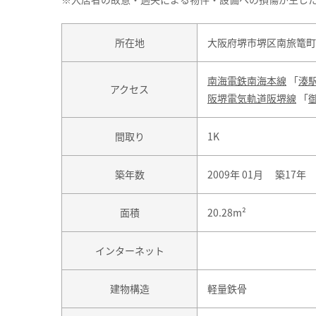
所在地
大阪府堺市堺区南旅篭町
南海電鉄南海本線
「
湊
アクセス
阪堺電気軌道阪堺線
「
間取り
1K
築年数
2009年 01月 築17年
面積
20.28m²
インターネット
建物構造
軽量鉄骨