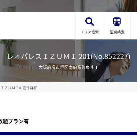
エリア検索
沿線検索
レオパレスＩＺＵＭＩ 201(No.852227)
大阪府堺市堺区南旅篭町東４丁
スＩＺＵＭＩの物件詳細
放題プラン有