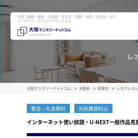
大阪（梅田・難波・心斎橋・天王寺・京橋・北摂・北大阪）のウ
ィークリー・マンスリーマンション
レオ
大阪マンスリードットコム
大阪府
和泉市
レオパレス
敷金・礼金無料
光熱費賃料込
インターネット使い放題・U-NEXT一般作品見