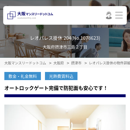
レオパレス掛休 204(No.1078623)
大阪府摂津市三島２丁目
大阪マンスリードットコム
大阪府
摂津市
レオパレス掛休の物件詳
敷金・礼金無料
光熱費賃料込
オートロックゲート完備で防犯面も安心です！