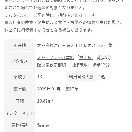
ルされた場合でも返金の対象となりません。
※お支払いは、ご契約時に一括前払いとなります。
※入居者の故意・過失による物件・設備への損傷が生じた場合、
退室時に補修費用が必要となる場合があります。
所在地
大阪府摂津市三島２丁目 レオパレス掛休
大阪モノレール本線
「
摂津駅
」 徒歩5分
アクセス
阪急電鉄京都線
「
摂津市駅
」 徒歩13分
間取り
1K
利用可能人数
1名
築年数
2009年 01月 築17年
面積
19.87m²
インターネット
建物構造
鉄骨造