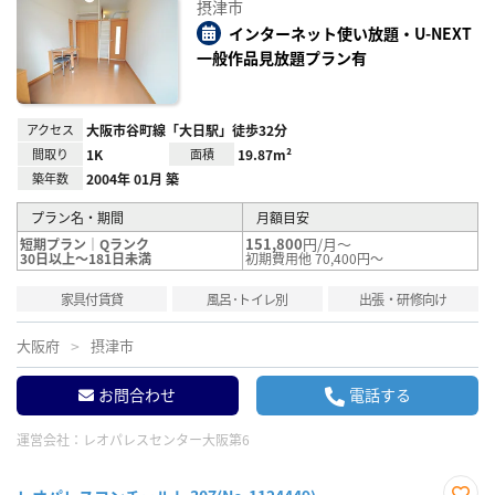
摂津市
に入
り登
インターネット使い放題・U-NEXT
録
一般作品見放題プラン有
アクセス
大阪市谷町線「大日駅」徒歩32分
間取り
1K
面積
19.87m²
築年数
2004年 01月 築
プラン名・期間
月額目安
151,800
円/月～
短期プラン｜Qランク
30日以上～181日未満
初期費用他 70,400円～
家具付賃貸
風呂･トイレ別
出張・研修向け
大阪府
摂津市
お問合わせ
電話する
運営会社：
レオパレスセンター大阪第6