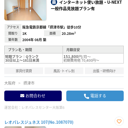
り登
インターネット使い放題・U-NEXT
録
一般作品見放題プラン有
アクセス
阪急電鉄京都線「摂津市駅」徒歩10分
間取り
1K
面積
20.28m²
築年数
2004年 08月 築
プラン名・期間
月額目安
151,800
円/月～
短期プラン｜Qランク
30日以上～181日未満
初期費用他 70,400円～
家具付賃貸
風呂･トイレ別
出張・研修向け
大阪府
摂津市
お問合わせ
電話する
運営会社：
レオパレスセンター大阪第6
レオパレスジュネス 107(No.1087070)
お気