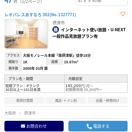
件（1/2ページ）
レオパレスあすなろ 302(No.1327771)
お気
摂津市
に入
り登
インターネット使い放題・U-NEXT
録
一般作品見放題プラン有
アクセス
大阪モノレール本線「南摂津駅」徒歩18分
間取り
1K
面積
19.87m²
築年数
2009年 03月 築
プラン名・期間
月額目安
145,200
円/月～
短期プラン｜Pランク
30日以上～181日未満
初期費用他 69,300円～
家具付賃貸
風呂･トイレ別
出張・研修向け
大阪府
摂津市
お問合わせ
電話する