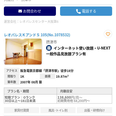
お問合わせ
電話する
運営会社：
レオパレスセンター大阪第6
レオパレスＫアンドＳ 105(No.1078532)
お気
摂津市
に入
り登
インターネット使い放題・U-NEXT
録
一般作品見放題プラン有
アクセス
阪急電鉄京都線「摂津市駅」徒歩18分
間取り
1K
面積
19.87m²
築年数
2007年 08月 築
プラン名・期間
月額目安
138,600
円/月～
短期プラン｜Oランク
30日以上～181日未満
初期費用他 68,200円～
家具付賃貸
風呂･トイレ別
出張・研修向け