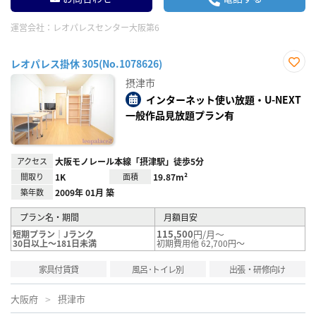
運営会社：
レオパレスセンター大阪第6
レオパレス掛休 305(No.1078626)
お気
摂津市
に入
り登
インターネット使い放題・U-NEXT
録
一般作品見放題プラン有
アクセス
大阪モノレール本線「摂津駅」徒歩5分
間取り
1K
面積
19.87m²
築年数
2009年 01月 築
プラン名・期間
月額目安
115,500
円/月～
短期プラン｜Jランク
30日以上～181日未満
初期費用他 62,700円～
家具付賃貸
風呂･トイレ別
出張・研修向け
大阪府
摂津市