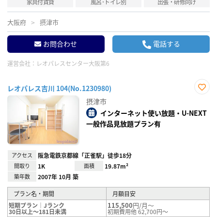
家具付賃貸
風呂･トイレ別
出張・研修向け
大阪府
摂津市
お問合わせ
電話する
運営会社：
レオパレスセンター大阪第6
レオパレス吉川 104(No.1230980)
お気
摂津市
に入
り登
インターネット使い放題・U-NEXT
録
一般作品見放題プラン有
アクセス
阪急電鉄京都線「正雀駅」徒歩18分
間取り
1K
面積
19.87m²
築年数
2007年 10月 築
プラン名・期間
月額目安
115,500
円/月～
短期プラン｜Jランク
30日以上～181日未満
初期費用他 62,700円～