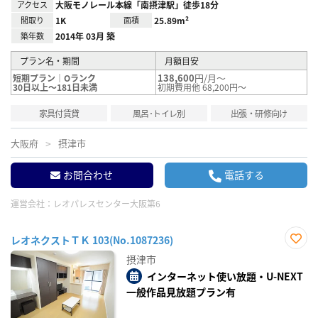
アクセス
大阪モノレール本線「南摂津駅」徒歩18分
間取り
1K
面積
25.89m²
築年数
2014年 03月 築
プラン名・期間
月額目安
138,600
円/月～
短期プラン｜Oランク
30日以上～181日未満
初期費用他 68,200円～
家具付賃貸
風呂･トイレ別
出張・研修向け
大阪府
摂津市
お問合わせ
電話する
運営会社：
レオパレスセンター大阪第6
レオネクストＴＫ 103(No.1087236)
お気
摂津市
に入
り登
インターネット使い放題・U-NEXT
録
一般作品見放題プラン有