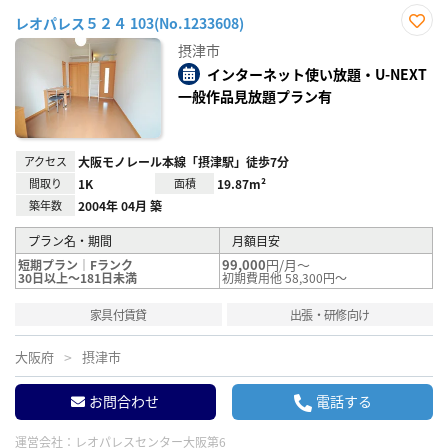
レオパレス５２４ 103(No.1233608)
お気
摂津市
に入
り登
インターネット使い放題・U-NEXT
録
一般作品見放題プラン有
アクセス
大阪モノレール本線「摂津駅」徒歩7分
間取り
1K
面積
19.87m²
築年数
2004年 04月 築
プラン名・期間
月額目安
99,000
円/月～
短期プラン｜Fランク
30日以上～181日未満
初期費用他 58,300円～
家具付賃貸
出張・研修向け
大阪府
摂津市
お問合わせ
電話する
運営会社：
レオパレスセンター大阪第6