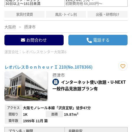
30日以上～181日未満
初期費用他 66,000円～
家具付賃貸
風呂･トイレ別
出張・研修向け
大阪府
摂津市
お問合わせ
電話する
運営会社：
レオパレスセンター大阪第6
レオパレスＢｏｎｈｅｕｒＩ 210(No.1078366)
お気
摂津市
に入
り登
インターネット使い放題・U-NEXT
録
一般作品見放題プラン有
アクセス
大阪モノレール本線「沢良宜駅」徒歩47分
間取り
1K
面積
19.87m²
築年数
1999年 11月 築
プラン名・期間
月額目安