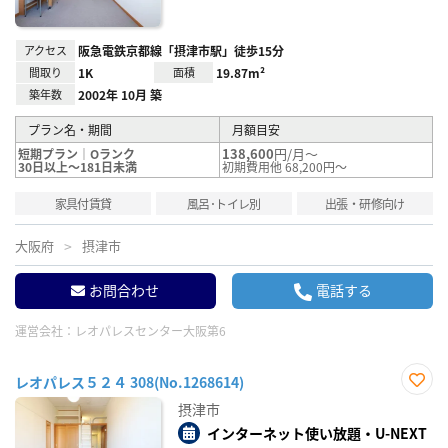
アクセス
阪急電鉄京都線「摂津市駅」徒歩15分
間取り
1K
面積
19.87m²
築年数
2002年 10月 築
プラン名・期間
月額目安
138,600
円/月～
短期プラン｜Oランク
30日以上～181日未満
初期費用他 68,200円～
家具付賃貸
風呂･トイレ別
出張・研修向け
大阪府
摂津市
お問合わせ
電話する
運営会社：
レオパレスセンター大阪第6
レオパレス５２４ 308(No.1268614)
お気
摂津市
に入
り登
インターネット使い放題・U-NEXT
録