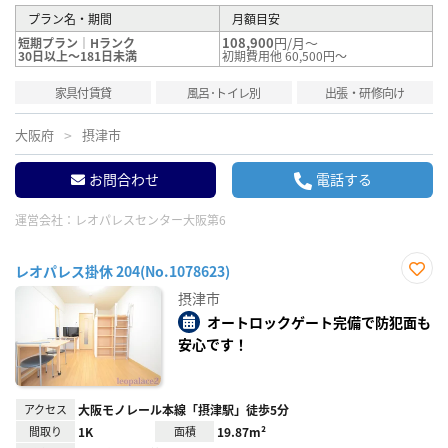
プラン名・期間
月額目安
108,900
円/月～
短期プラン｜Hランク
30日以上～181日未満
初期費用他 60,500円～
家具付賃貸
風呂･トイレ別
出張・研修向け
大阪府
摂津市
お問合わせ
電話する
運営会社：
レオパレスセンター大阪第6
レオパレス掛休 204(No.1078623)
お気
摂津市
に入
り登
オートロックゲート完備で防犯面も
録
安心です！
アクセス
大阪モノレール本線「摂津駅」徒歩5分
間取り
1K
面積
19.87m²