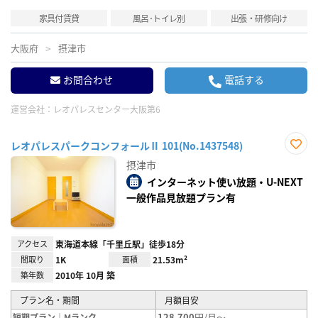
家具付賃貸
風呂･トイレ別
出張・研修向け
大阪府
摂津市
お問合わせ
電話する
運営会社：
レオパレスセンター大阪第6
レオパレスパークコンフォールⅡ 101(No.1437548)
お気
摂津市
に入
り登
インターネット使い放題・U-NEXT
録
一般作品見放題プラン有
アクセス
東海道本線「千里丘駅」徒歩18分
間取り
1K
面積
21.53m²
築年数
2010年 10月 築
プラン名・期間
月額目安
128,700
円/月～
短期プラン｜Mランク