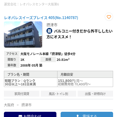
運営会社：
レオパレスセンター大阪第6
レオパレスイーズプレイス 405(No.1140787)
お気
摂津市
に入
り登
バルコニー付きだから外干ししたい
録
方にオススメ！
アクセス
大阪モノレール本線「摂津駅」徒歩4分
間取り
1K
面積
20.81m²
築年数
2008年 05月 築
プラン名・期間
月額目安
151,800
円/月～
短期プラン｜Qランク
30日以上～181日未満
初期費用他 70,400円～
家具付賃貸
風呂･トイレ別
出張・研修向け
大阪府
摂津市
お問合わせ
電話する