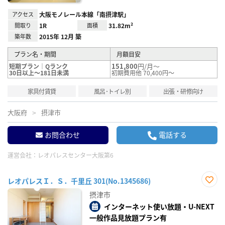
アクセス
大阪モノレール本線「南摂津駅」
間取り
1R
面積
31.82m²
築年数
2015年 12月 築
プラン名・期間
月額目安
151,800
円/月～
短期プラン｜Qランク
30日以上～181日未満
初期費用他 70,400円～
家具付賃貸
風呂･トイレ別
出張・研修向け
大阪府
摂津市
お問合わせ
電話する
運営会社：
レオパレスセンター大阪第6
レオパレスＩ．Ｓ．千里丘 301(No.1345686)
お気
摂津市
に入
り登
インターネット使い放題・U-NEXT
録
一般作品見放題プラン有