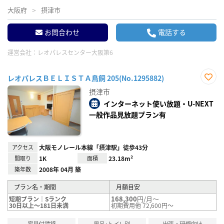
大阪府
摂津市
お問合わせ
電話する
運営会社：
レオパレスセンター大阪第6
レオパレスＢＥＬＩＳＴＡ鳥飼 205(No.1295882)
お気
摂津市
に入
り登
インターネット使い放題・U-NEXT
録
一般作品見放題プラン有
アクセス
大阪モノレール本線「摂津駅」徒歩43分
間取り
1K
面積
23.18m²
築年数
2008年 04月 築
プラン名・期間
月額目安
168,300
円/月～
短期プラン｜Sランク
30日以上～181日未満
初期費用他 72,600円～
家具付賃貸
風呂･トイレ別
出張・研修向け