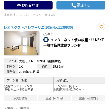
お問合わせ
電話する
運営会社：
レオパレスセンター大阪第6
レオネクストハレマーリエ 105(No.1139930)
お気
摂津市
に入
り登
インターネット使い放題・U-NEXT
録
一般作品見放題プラン有
アクセス
大阪モノレール本線「南摂津駅」
間取り
1K
面積
25.89m²
築年数
2014年 01月 築
プラン名・期間
月額目安
115,500
円/月～
短期プラン｜Jランク
30日以上～181日未満
初期費用他 62,700円～
家具付賃貸
風呂･トイレ別
出張・研修向け
大阪府
摂津市