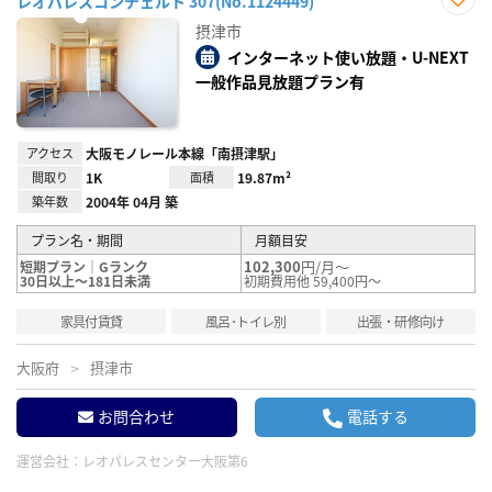
レオパレスコンチェルト 307(No.1124449)
お気
摂津市
に入
り登
インターネット使い放題・U-NEXT
録
一般作品見放題プラン有
アクセス
大阪モノレール本線「南摂津駅」
間取り
1K
面積
19.87m²
築年数
2004年 04月 築
プラン名・期間
月額目安
102,300
円/月～
短期プラン｜Gランク
30日以上～181日未満
初期費用他 59,400円～
家具付賃貸
風呂･トイレ別
出張・研修向け
大阪府
摂津市
お問合わせ
電話する
運営会社：
レオパレスセンター大阪第6