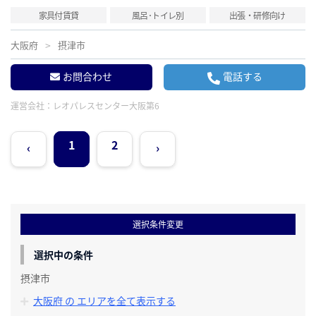
家具付賃貸
風呂･トイレ別
出張・研修向け
大阪府
摂津市
お問合わせ
電話する
運営会社：
レオパレスセンター大阪第6
1
2
‹
›
選択条件変更
選択中の条件
摂津市
大阪府 の エリアを全て表示する