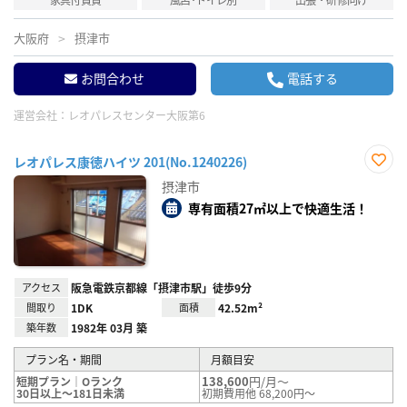
大阪府
摂津市
お問合わせ
電話する
運営会社：
レオパレスセンター大阪第6
レオパレス康徳ハイツ 201(No.1240226)
お気
摂津市
に入
り登
専有面積27㎡以上で快適生活！
録
アクセス
阪急電鉄京都線「摂津市駅」徒歩9分
間取り
1DK
面積
42.52m²
築年数
1982年 03月 築
プラン名・期間
月額目安
138,600
円/月～
短期プラン｜Oランク
30日以上～181日未満
初期費用他 68,200円～