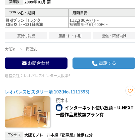
築年数
2009年 01月 築
プラン名・期間
月額目安
112,200
円/月～
短期プラン｜Iランク
30日以上～181日未満
初期費用他 61,600円～
家具付賃貸
風呂･トイレ別
出張・研修向け
大阪府
摂津市
お問合わせ
電話する
運営会社：
レオパレスセンター大阪第6
レオパレスビスタリー清 102(No.1111393)
お気
摂津市
に入
り登
インターネット使い放題・U-NEXT
録
一般作品見放題プラン有
アクセス
大阪モノレール本線「摂津駅」徒歩12分