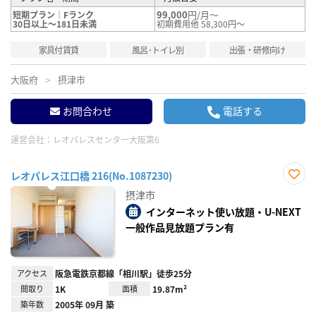
99,000
円/月～
短期プラン｜Fランク
30日以上～181日未満
初期費用他 58,300円～
家具付賃貸
風呂･トイレ別
出張・研修向け
大阪府
摂津市
お問合わせ
電話する
運営会社：
レオパレスセンター大阪第6
レオパレス江口橋 216(No.1087230)
お気
摂津市
に入
り登
インターネット使い放題・U-NEXT
録
一般作品見放題プラン有
アクセス
阪急電鉄京都線「相川駅」徒歩25分
間取り
1K
面積
19.87m²
築年数
2005年 09月 築