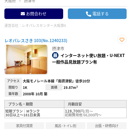
大阪府
摂津市
お問合わせ
電話する
運営会社：
レオパレスセンター大阪第6
レオパレスさき 103(No.1240233)
お気
摂津市
に入
り登
インターネット使い放題・U-NEXT
録
一般作品見放題プラン有
アクセス
大阪モノレール本線「南摂津駅」徒歩20分
間取り
1K
面積
19.87m²
築年数
2008年 10月 築
プラン名・期間
月額目安
128,700
円/月～
短期プラン｜Mランク
30日以上～181日未満
初期費用他 66,000円～
家具付賃貸
風呂･トイレ別
出張・研修向け