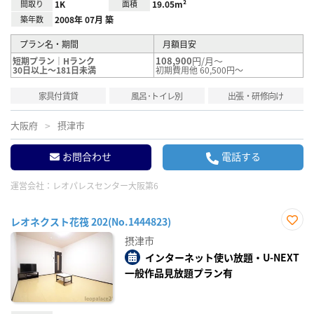
間取り
1K
面積
19.05m²
築年数
2008年 07月 築
プラン名・期間
月額目安
108,900
円/月～
短期プラン｜Hランク
30日以上～181日未満
初期費用他 60,500円～
家具付賃貸
風呂･トイレ別
出張・研修向け
大阪府
摂津市
お問合わせ
電話する
運営会社：
レオパレスセンター大阪第6
レオネクスト花筏 202(No.1444823)
お気
摂津市
に入
り登
インターネット使い放題・U-NEXT
録
一般作品見放題プラン有