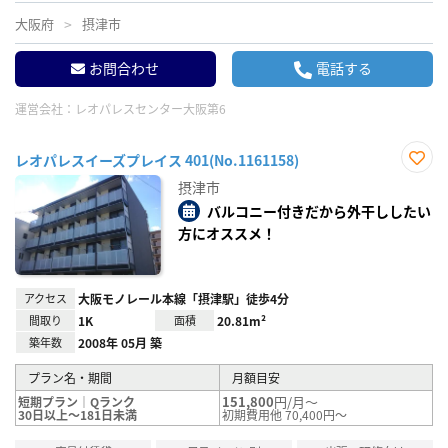
大阪府
摂津市
お問合わせ
電話する
運営会社：
レオパレスセンター大阪第6
レオパレスイーズプレイス 401(No.1161158)
お気
摂津市
に入
り登
バルコニー付きだから外干ししたい
録
方にオススメ！
アクセス
大阪モノレール本線「摂津駅」徒歩4分
間取り
1K
面積
20.81m²
築年数
2008年 05月 築
プラン名・期間
月額目安
151,800
円/月～
短期プラン｜Qランク
30日以上～181日未満
初期費用他 70,400円～