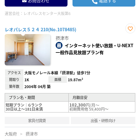
お問合わせ
電話する
運営会社：
レオパレスセンター大阪第6
レオパレス５２４ 210(No.1078485)
お気
摂津市
に入
り登
インターネット使い放題・U-NEXT
録
一般作品見放題プラン有
アクセス
大阪モノレール本線「摂津駅」徒歩7分
間取り
1K
面積
19.87m²
築年数
2004年 04月 築
プラン名・期間
月額目安
102,300
円/月～
短期プラン｜Gランク
30日以上～181日未満
初期費用他 59,400円～
家具付賃貸
出張・研修向け
大阪府
摂津市