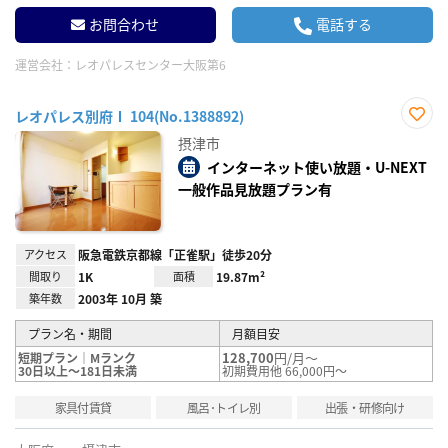
お問合わせ
電話する
運営会社：
レオパレスセンター大阪第6
レオパレス別府Ⅰ 104(No.1388892)
お気
摂津市
に入
り登
インターネット使い放題・U-NEXT
録
一般作品見放題プラン有
アクセス
阪急電鉄京都線「正雀駅」徒歩20分
間取り
1K
面積
19.87m²
築年数
2003年 10月 築
プラン名・期間
月額目安
128,700
円/月～
短期プラン｜Mランク
30日以上～181日未満
初期費用他 66,000円～
家具付賃貸
風呂･トイレ別
出張・研修向け