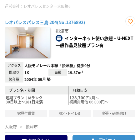
運営会社：
レオパレスセンター大阪第6
レオパレスパレス三島 204(No.1376892)
お気
摂津市
に入
り登
インターネット使い放題・U-NEXT
録
一般作品見放題プラン有
アクセス
大阪モノレール本線「摂津駅」徒歩9分
間取り
1K
面積
19.87m²
築年数
2004年 09月 築
プラン名・期間
月額目安
128,700
円/月～
短期プラン｜Mランク
30日以上～181日未満
初期費用他 66,000円～
家具付賃貸
風呂･トイレ別
出張・研修向け
大阪府
摂津市