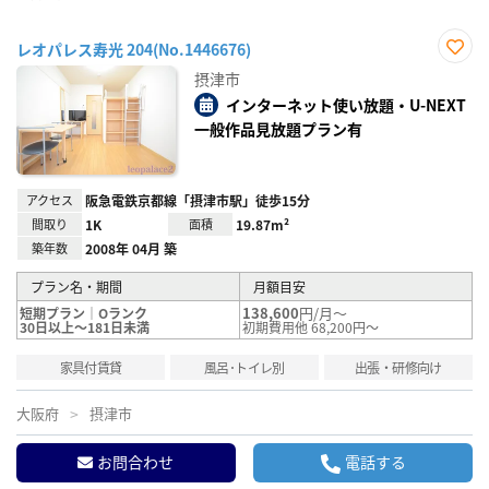
レオパレス寿光 204(No.1446676)
お気
摂津市
に入
り登
インターネット使い放題・U-NEXT
録
一般作品見放題プラン有
アクセス
阪急電鉄京都線「摂津市駅」徒歩15分
間取り
1K
面積
19.87m²
築年数
2008年 04月 築
プラン名・期間
月額目安
138,600
円/月～
短期プラン｜Oランク
30日以上～181日未満
初期費用他 68,200円～
家具付賃貸
風呂･トイレ別
出張・研修向け
大阪府
摂津市
お問合わせ
電話する