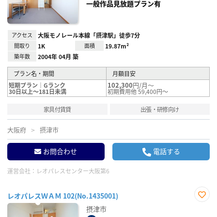
一般作品見放題プラン有
アクセス
大阪モノレール本線「摂津駅」徒歩7分
間取り
1K
面積
19.87m²
築年数
2004年 04月 築
プラン名・期間
月額目安
102,300
円/月～
短期プラン｜Gランク
30日以上～181日未満
初期費用他 59,400円～
家具付賃貸
出張・研修向け
大阪府
摂津市
お問合わせ
電話する
運営会社：
レオパレスセンター大阪第6
レオパレスＷＡＭ 102(No.1435001)
お気
摂津市
に入