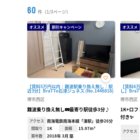
60
件（1/3ページ）
オススメ
割引キャンペーン
オススメ
お気
【賃料5万円以内｜難波駅乗り換え無し｜駅
【賃料6
に入
近3分】BraTTo石津ジュネス (No.1446818)
し】BraT
り登
録
堺市西区
堺市西区
難波乗り換え無し🚃最寄り駅徒歩3分♪
1K+ロ
付き✨
南海電鉄南海本線「湊駅」徒歩26分
アクセス
1K
15.97m²
間取り
面積
アクセス
2018年 3月 築
築年数