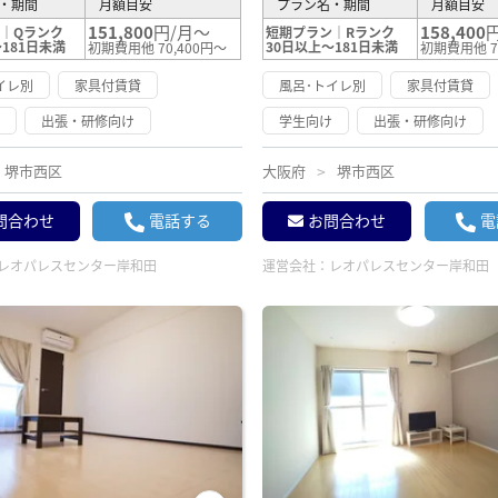
・期間
月額目安
プラン名・期間
月額目安
151,800
円/月～
158,400
｜Qランク
短期プラン｜Rランク
181日未満
30日以上～181日未満
初期費用他 70,400円～
初期費用他 7
イレ別
家具付賃貸
風呂･トイレ別
家具付賃貸
け
出張・研修向け
学生向け
出張・研修向け
堺市西区
大阪府
堺市西区
問合わせ
電話する
お問合わせ
電
レオパレスセンター岸和田
運営会社：
レオパレスセンター岸和田