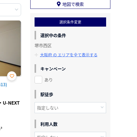
地図で検索
選択条件変更
選択中の条件
堺市西区
大阪府 の エリアを全て表示する
キャンペーン
あり
お気
13)
に入
り登
駅徒歩
録
-NEXT
利用人数
²