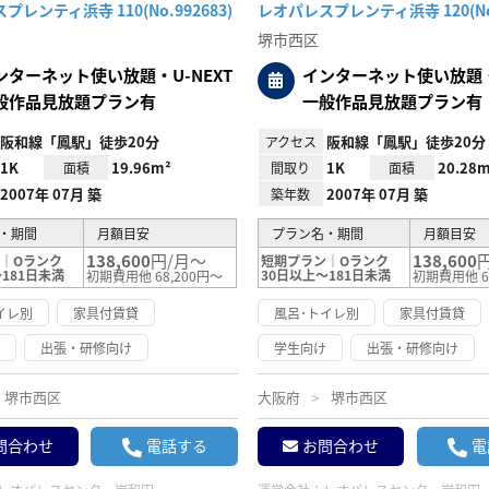
お気
レンティ浜寺 110(No.992683)
レオパレスプレンティ浜寺 120(No.
に入
り登
堺市西区
録
ンターネット使い放題・U-NEXT
インターネット使い放題・U
般作品見放題プラン有
一般作品見放題プラン有
阪和線「鳳駅」徒歩20分
阪和線「鳳駅」徒歩20分
アクセス
1K
19.96m²
1K
20.28m
面積
間取り
面積
2007年 07月 築
2007年 07月 築
築年数
・期間
月額目安
プラン名・期間
月額目安
138,600
円/月～
138,600
｜Oランク
短期プラン｜Oランク
181日未満
30日以上～181日未満
初期費用他 68,200円～
初期費用他 6
イレ別
家具付賃貸
風呂･トイレ別
家具付賃貸
け
出張・研修向け
学生向け
出張・研修向け
堺市西区
大阪府
堺市西区
問合わせ
電話する
お問合わせ
電