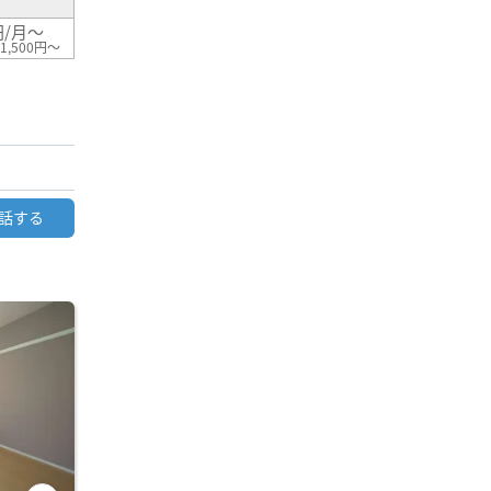
円/月～
1,500円～
話する