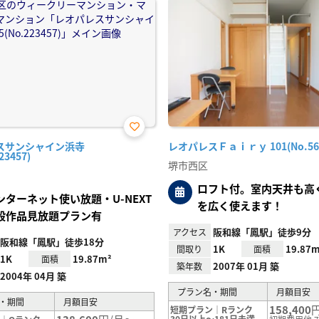
お気
スサンシャイン浜寺
レオパレスＦａｉｒｙ 101(No.561
に入
23457)
り登
堺市西区
録
ロフト付。室内天井も高
ンターネット使い放題・U-NEXT
を広く使えます！
般作品見放題プラン有
阪和線「鳳駅」徒歩9分
アクセス
阪和線「鳳駅」徒歩18分
1K
19.87m
間取り
面積
1K
19.87m²
面積
2007年 01月 築
築年数
2004年 04月 築
プラン名・期間
月額目安
・期間
月額目安
158,400
短期プラン｜Rランク
30日以上～181日未満