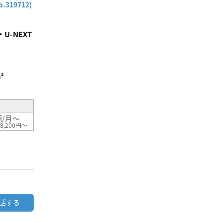
お気
319712)
に入
り登
録
-NEXT
²
円/月～
8,200円～
話する