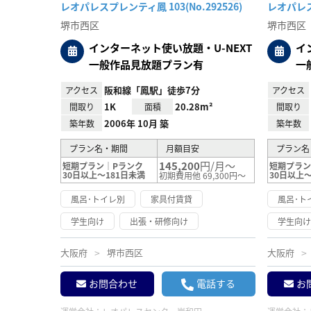
お気
レオパレスプレンティ鳳 103(No.292526)
レオパレスプ
に入
り登
堺市西区
堺市西区
録
インターネット使い放題・U-NEXT
イ
一般作品見放題プラン有
一
阪和線「鳳駅」徒歩7分
アクセス
アクセス
1K
20.28m²
間取り
面積
間取り
2006年 10月 築
築年数
築年数
プラン名・期間
月額目安
プラン名
145,200
円/月～
短期プラン｜Pランク
短期プラン
30日以上～181日未満
30日以上～
初期費用他 69,300円～
風呂･トイレ別
家具付賃貸
風呂･ト
学生向け
出張・研修向け
学生向
大阪府
堺市西区
大阪府
お問合わせ
電話する
お