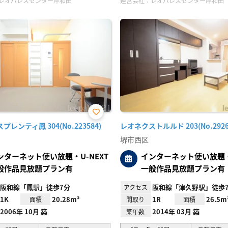
レオパレスセンター岸和田
運営会社：
レオパレスセンター岸和田
お気
レンティ鳳 304(No.223584)
レオネクストルルド 203(No.2926
に入
り登
堺市西区
録
ンターネット使い放題・U-NEXT
インターネット使い放題・U
般作品見放題プラン有
一般作品見放題プラン有
阪和線「鳳駅」徒歩7分
阪和線「津久野駅」徒歩
アクセス
1K
20.28m²
1R
26.5m
面積
間取り
面積
2006年 10月 築
2014年 03月 築
築年数