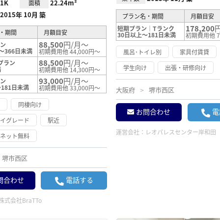
1K
22.24m²
面積
2015年 10月 築
プラン名・期間
月額目安
178,200
短期プラン｜Tランク
・期間
月額目安
30日以上～181日未満
初期費用他 7
88,500
円/月～
ラン
～366日未満
初期費用他 44,000円～
風呂･トイレ別
家具付賃貸
88,500
円/月～
プラン
学生向け
出張・研修向け
満
初期費用他 14,300円～
93,000
円/月～
ラン
181日未満
初期費用他 33,000円～
大阪府
堺市西区
け
同棲向け
お問合わせ
電
ハイグレード
駅近
運営会社：
レオパレスセンター岸和田
ーネット無料
堺市西区
問合わせ
電話する
株式会社BraTTo