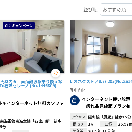
並び順
割引キャンペーン
お気
万円以内🔥｜南海難波駅乗り換えな
レオネクストアルバ 205(No.2614
に入
To石津セレーノ (No.1446809)
り登
堺市西区
録
インターネット使い放題・U
フト✨インターネット無料のソファ
一般作品見放題プラン有
阪和線「鳳駅」徒歩15分
アクセス
南海電鉄南海本線「石津川駅」徒歩
1K
25.57m
間取り
面積
5分
2015年 11月 築
築年数