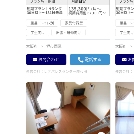
プラン名・期間
月額目安
プラン名
135,300
円/月～
短期プラン｜Nランク
短期プラン
30日以上～181日未満
30日以上～
初期費用他 67,100円～
風呂･トイレ別
家具付賃貸
風呂･ト
学生向け
出張・研修向け
学生向
大阪府
堺市西区
大阪府
お問合わせ
電話する
お
運営会社：
レオパレスセンター岸和田
運営会社：