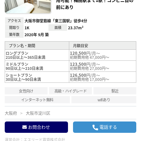
前にあり
アクセス
大阪市御堂筋線「東三国駅」徒歩4分
間取り
1K
面積
23.37m²
築年数
2020年 9月 築
プラン名・期間
月額目安
120,500
円/月～
ロングプラン
210日以上～365日未満
初期費用他 47,000円～
123,500
円/月～
ミドルプラン
90日以上～210日未満
初期費用他 27,000円～
126,500
円/月～
ショートプラン
30日以上～90日未満
初期費用他 17,000円～
女性向け
高級・ハイグレード
駅近
インターネット無料
wifiあり
大阪府
大阪市淀川区
お問合わせ
電話する
運営会社：
エスリード賃貸株式会社