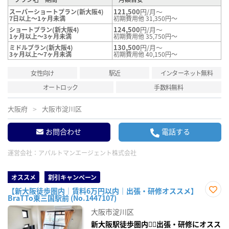
121,500
円/月～
スーパーショートプラン(新大阪4)
7日以上～1ヶ月未満
初期費用他 31,350円～
124,500
円/月～
ショートプラン(新大阪4)
1ヶ月以上～3ヶ月未満
初期費用他 35,750円～
130,500
円/月～
ミドルプラン(新大阪4)
3ヶ月以上～7ヶ月未満
初期費用他 40,150円～
女性向け
駅近
インターネット無料
オートロック
手数料無料
大阪府
大阪市淀川区
お問合わせ
電話する
運営会社：
アパルトマンエージェント株式会社
オススメ
割引キャンペーン
【新大阪徒歩圏内｜賃料6万円以内｜出張・研修オススメ】
BraTTo東三国駅前 (No.1447107)
お気
に入
大阪市淀川区
り登
録
新大阪駅徒歩圏内🚶‍♂️出張・研修にオスス