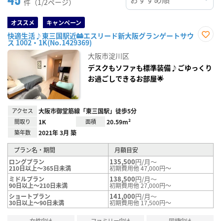
件（1/2ページ）
オススメ
キャンペーン
快適生活♪東三国駅近🚋エスリード新大阪グランゲートサウ
ス 1002・1K(No.1429369)
お気
に入
大阪市淀川区
り登
録
デスクもソファも標準装備♪ごゆっくり
お過ごしできるお部屋🌟
アクセス
大阪市御堂筋線「東三国駅」徒歩5分
間取り
1K
面積
20.59m²
築年数
2021年 3月 築
プラン名・期間
月額目安
135,500
円/月～
ロングプラン
210日以上～365日未満
初期費用他 47,000円～
138,500
円/月～
ミドルプラン
90日以上～210日未満
初期費用他 27,000円～
141,000
円/月～
ショートプラン
30日以上～90日未満
初期費用他 17,500円～
女性向け
ファミリー向け
同棲向け