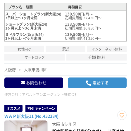
プラン名・期間
月額目安
130,500
円/月～
スーパーショートプラン(新大阪24)
7日以上～1ヶ月未満
初期費用他 32,450円～
133,500
円/月～
ショートプラン(新大阪24)
1ヶ月以上～3ヶ月未満
初期費用他 36,850円～
139,500
円/月～
ミドルプラン(新大阪24)
3ヶ月以上～7ヶ月未満
初期費用他 41,250円～
女性向け
駅近
インターネット無料
オートロック
手数料無料
大阪府
大阪市淀川区
お問合わせ
電話する
運営会社：
アパルトマンエージェント株式会社
オススメ
割引キャンペーン
ＷＡＰ新大阪11 (No.432384)
お気
大阪市淀川区
に入
り登