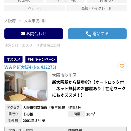
ペット可
高級・ハイグレード
大阪府
大阪市淀川区
お問合わせ
電話する
運営会社：
エスリード賃貸株式会社
オススメ
割引キャンペーン
ＷＡＰ新大阪4 (No.432273)
お気
大阪市淀川区
に入
り登
新大阪駅から徒歩6分【オートロック付
録
｜ネット無料のお部屋あり｜在宅ワーク
にもオススメ！】
アクセス
大阪市御堂筋線「東三国駅」徒歩3分
間取り
その他
面積
20m²
築年数
2001年 3月 築
プラン名・期間
月額目安