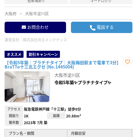
駐車場あり
オートロック
大阪府
大阪市淀川区
お問合わせ
電話する
運営会社：
株式会社共立メンテナンス
オススメ
割引キャンペーン
【令和5年築｜プラチナタイプ｜大阪梅田駅まで電車で3分】
BraTTo十三北エグゼ (No.1445004)
お気
に入
大阪市淀川区
り登
録
令和5年築✨プラチナタイプ✨
アクセス
阪急電鉄神戸線「十三駅」徒歩9分
間取り
1K
面積
20.88m²
築年数
2023年 7月 築
プラン名・期間
月額目安