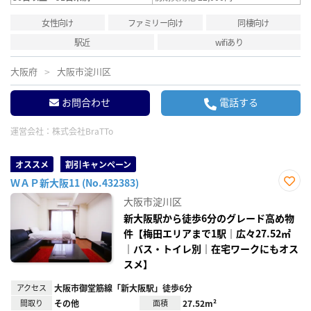
女性向け
ファミリー向け
同棲向け
駅近
wifiあり
大阪府
大阪市淀川区
お問合わせ
電話する
運営会社：
株式会社BraTTo
オススメ
割引キャンペーン
ＷＡＰ新大阪11 (No.432383)
お気
大阪市淀川区
に入
り登
新大阪駅から徒歩6分のグレード高め物
録
件【梅田エリアまで1駅｜広々27.52㎡
｜バス・トイレ別｜在宅ワークにもオス
スメ】
アクセス
大阪市御堂筋線「新大阪駅」徒歩6分
間取り
その他
面積
27.52m²