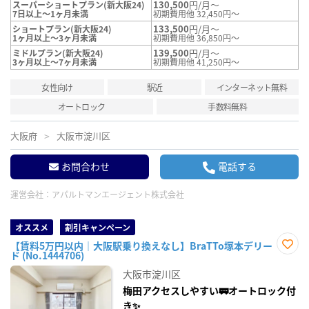
130,500
円/月～
スーパーショートプラン(新大阪24)
7日以上～1ヶ月未満
初期費用他 32,450円～
133,500
円/月～
ショートプラン(新大阪24)
1ヶ月以上～3ヶ月未満
初期費用他 36,850円～
139,500
円/月～
ミドルプラン(新大阪24)
3ヶ月以上～7ヶ月未満
初期費用他 41,250円～
女性向け
駅近
インターネット無料
オートロック
手数料無料
大阪府
大阪市淀川区
お問合わせ
電話する
運営会社：
アパルトマンエージェント株式会社
オススメ
割引キャンペーン
【賃料5万円以内｜大阪駅乗り換えなし】BraTTo塚本デリー
ド (No.1444706)
お気
に入
大阪市淀川区
り登
録
梅田アクセスしやすい🚃オートロック付
き✨