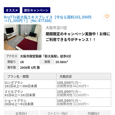
オススメ
割引キャンペーン
BraTTo新大阪エキスプレイス【今なら賃料102,300円
→71,300円！】 (No.477368)
お気
に入
大阪市淀川区
り登
録
期間限定のキャンペーン実施中！お得に
ご利用できる今がチャンス！！
アクセス
大阪市御堂筋線「新大阪駅」徒歩9分
間取り
1K
面積
20.88m²
築年数
2008年 6月 築
プラン名・期間
月額目安
100,500
円/月～
ロングプラン
181日以上～366日未満
初期費用他 44,000円～
105,000
円/月～
ミドルプラン
91日以上～181日未満
初期費用他 33,000円～
109,500
円/月～
ショートプラン
30日以上～91日未満
初期費用他 22,000円～
女性向け
ファミリー向け
同棲向け