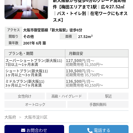
新大阪駅から徒歩6分のグレード高め物
録
件【梅田エリアまで1駅｜広々27.52㎡
｜バス・トイレ別｜在宅ワークにもオス
スメ】
アクセス
大阪市御堂筋線「新大阪駅」徒歩6分
間取り
その他
面積
27.52m²
築年数
2007年 6月 築
プラン名・期間
月額目安
127,500
円/月～
スーパーショートプラン(新大阪11)
7日以上～1ヶ月未満
初期費用他 31,350円～
130,500
円/月～
ショートプラン(新大阪11)
1ヶ月以上～3ヶ月未満
初期費用他 35,750円～
136,500
円/月～
ミドルプラン(新大阪11)
3ヶ月以上～7ヶ月未満
初期費用他 40,150円～
女性向け
高級・ハイグレード
駅近
オートロック
手数料無料
大阪府
大阪市淀川区
お問合わせ
電話する