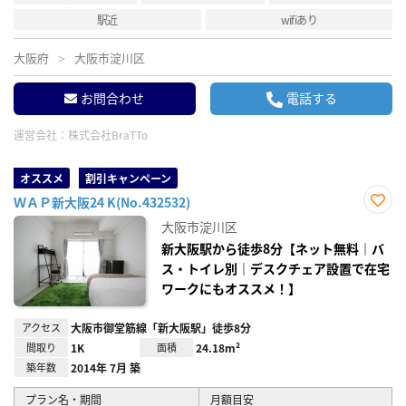
駅近
wifiあり
大阪府
大阪市淀川区
お問合わせ
電話する
運営会社：
株式会社BraTTo
オススメ
割引キャンペーン
ＷＡＰ新大阪24 K(No.432532)
お気
大阪市淀川区
に入
り登
新大阪駅から徒歩8分【ネット無料｜バ
録
ス・トイレ別｜デスクチェア設置で在宅
ワークにもオススメ！】
アクセス
大阪市御堂筋線「新大阪駅」徒歩8分
間取り
1K
面積
24.18m²
築年数
2014年 7月 築
プラン名・期間
月額目安