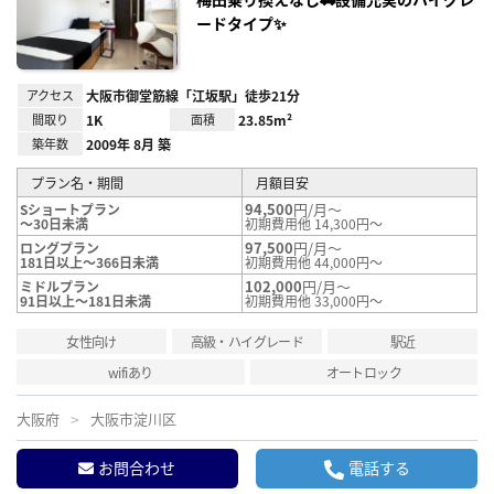
ードタイプ✨
アクセス
大阪市御堂筋線「江坂駅」徒歩21分
間取り
1K
面積
23.85m²
築年数
2009年 8月 築
プラン名・期間
月額目安
94,500
円/月～
Sショートプラン
～30日未満
初期費用他 14,300円～
97,500
円/月～
ロングプラン
181日以上～366日未満
初期費用他 44,000円～
102,000
円/月～
ミドルプラン
91日以上～181日未満
初期費用他 33,000円～
女性向け
高級・ハイグレード
駅近
wifiあり
オートロック
大阪府
大阪市淀川区
お問合わせ
電話する