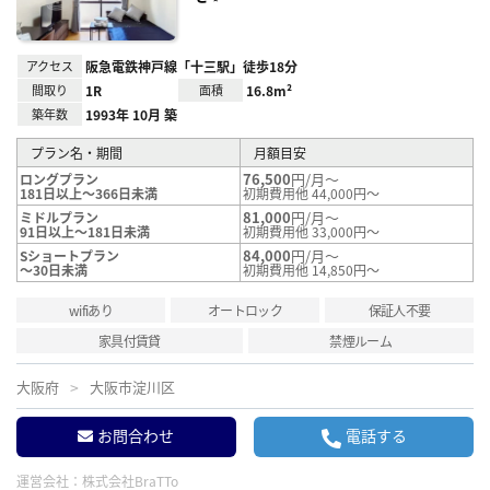
アクセス
阪急電鉄神戸線「十三駅」徒歩18分
間取り
1R
面積
16.8m²
築年数
1993年 10月 築
プラン名・期間
月額目安
76,500
円/月～
ロングプラン
181日以上～366日未満
初期費用他 44,000円～
81,000
円/月～
ミドルプラン
91日以上～181日未満
初期費用他 33,000円～
84,000
円/月～
Sショートプラン
～30日未満
初期費用他 14,850円～
wifiあり
オートロック
保証人不要
家具付賃貸
禁煙ルーム
大阪府
大阪市淀川区
お問合わせ
電話する
運営会社：
株式会社BraTTo