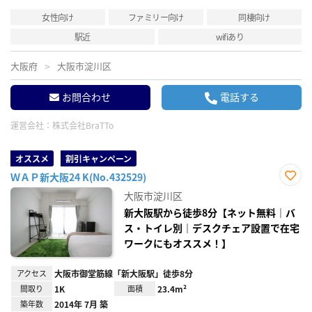
女性向け
ファミリー向け
同棲向け
駅近
wifiあり
大阪府
大阪市淀川区
お問合わせ
電話する
運営会社：
株式会社BraTTo
オススメ
割引キャンペーン
ＷＡＰ新大阪24 K(No.432529)
お気
大阪市淀川区
に入
り登
新大阪駅から徒歩8分【ネット無料｜バ
録
ス・トイレ別｜デスクチェア設置で在宅
ワークにもオススメ！】
アクセス
大阪市御堂筋線「新大阪駅」徒歩8分
間取り
1K
面積
23.4m²
築年数
2014年 7月 築