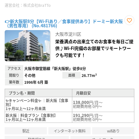
運営会社：
株式会社BraTTo
👉新大阪駅8分【Wi-Fiあり／食事提供あり】ドーミー新大阪
（男性専用） (No.481766)
お気
に入
大阪市淀川区
り登
録
栄養満点の出来立てのお食事を毎日ご提
供♪Wi-Fi完備のお部屋でリモートワー
クも可能です！
アクセス
大阪市御堂筋線「新大阪駅」徒歩8分
間取り
その他
面積
26.77m²
築年数
1996年 6月 築
プラン名・期間
月額目安
✨キャンペーン料金✨ ｜新大阪【食事
138,000
円/月～
別】
初期費用他 0円～
1ヶ月以上～12ヶ月未満
191,290
円/月～
新大阪｜料金プラン【食事別】
1ヶ月以上～12ヶ月未満
初期費用他 0円～
駅近
インターネット無料
wifiあり