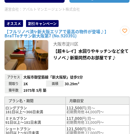
運営会社：
アパルトマンエージェント株式会社
オススメ
割引キャンペーン
【フルリノベ済✨新大阪エリアで最高の物件が登場♪】
BraTToチサン新大阪第7 (No.920391)
お気
に入
大阪市淀川区
り登
録
【超キレイ】水回りやキッチンなど全て
リノベ♪新築同然のお部屋です♪
アクセス
大阪市御堂筋線「新大阪駅」徒歩5分
間取り
1K
面積
30.29m²
築年数
1975年 5月 築
プラン名・期間
月額目安
112,500
円/月～
ロングプラン
181日以上～366日未満
初期費用他 44,000円～
117,000
円/月～
ミドルプラン
91日以上～181日未満
初期費用他 33,000円～
121,500
円/月～
ショートプラン
30日以上～91日未満
初期費用他 22,000円～