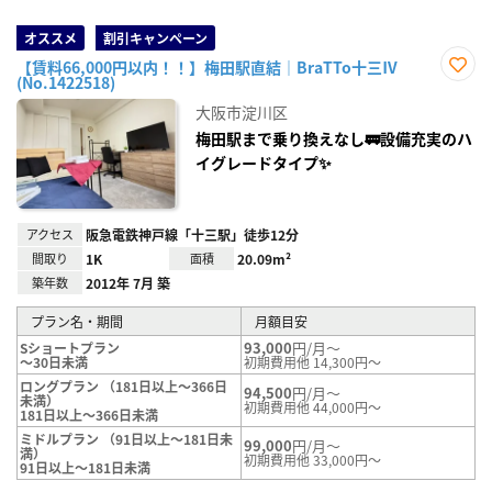
オススメ
割引キャンペーン
【賃料66,000円以内！！】梅田駅直結｜BraTTo十三Ⅳ
(No.1422518)
お気
に入
大阪市淀川区
り登
録
梅田駅まで乗り換えなし🚃設備充実のハ
イグレードタイプ✨
アクセス
阪急電鉄神戸線「十三駅」徒歩12分
間取り
1K
面積
20.09m²
築年数
2012年 7月 築
プラン名・期間
月額目安
93,000
円/月～
Sショートプラン
～30日未満
初期費用他 14,300円～
ロングプラン （181日以上～366日
94,500
円/月～
未満）
初期費用他 44,000円～
181日以上～366日未満
ミドルプラン （91日以上～181日未
99,000
円/月～
満）
初期費用他 33,000円～
91日以上～181日未満