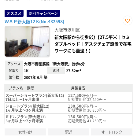
オススメ
割引キャンペーン
ＷＡＰ新大阪12 K(No.432598)
お気
大阪市淀川区
に入
り登
新大阪駅から徒歩6分【27.5平米｜セミ
録
ダブルベッド｜デスクチェア設置で在宅
ワークにも最適！】
アクセス
大阪市御堂筋線「新大阪駅」徒歩6分
間取り
1K
面積
27.52m²
築年数
2007年 6月 築
プラン名・期間
月額目安
127,500
円/月～
スーパーショートプラン(新大阪12)
7日以上～1ヶ月未満
初期費用他 32,450円～
130,500
円/月～
ショートプラン(新大阪12)
1ヶ月以上～3ヶ月未満
初期費用他 36,850円～
136,500
円/月～
ミドルプラン(新大阪12)
3ヶ月以上～7ヶ月未満
初期費用他 41,250円～
女性向け
駅近
オートロック