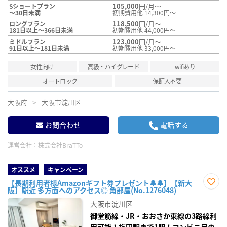
105,000
円/月～
Sショートプラン
～30日未満
初期費用他 14,300円～
118,500
円/月～
ロングプラン
181日以上～366日未満
初期費用他 44,000円～
123,000
円/月～
ミドルプラン
91日以上～181日未満
初期費用他 33,000円～
女性向け
高級・ハイグレード
wifiあり
オートロック
保証人不要
大阪府
大阪市淀川区
お問合わせ
電話する
運営会社：
株式会社BraTTo
オススメ
キャンペーン
【長期利用者様Amazonギフト券プレゼント🔔🔔】【新大
阪】駅近 多方面へのアクセス◎ 角部屋(No.1276048)
お気
に入
大阪市淀川区
り登
録
御堂筋線・JR・おおさか東線の3路線利
用可能！梅田駅まで1駅！コンビニ目の