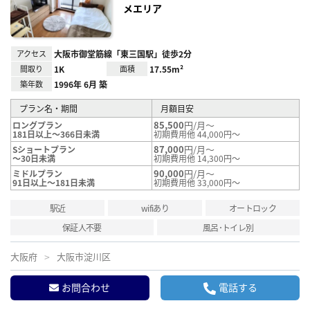
メエリア
アクセス
大阪市御堂筋線「東三国駅」徒歩2分
間取り
1K
面積
17.55m²
築年数
1996年 6月 築
プラン名・期間
月額目安
85,500
円/月～
ロングプラン
181日以上～366日未満
初期費用他 44,000円～
87,000
円/月～
Sショートプラン
～30日未満
初期費用他 14,300円～
90,000
円/月～
ミドルプラン
91日以上～181日未満
初期費用他 33,000円～
駅近
wifiあり
オートロック
保証人不要
風呂･トイレ別
大阪府
大阪市淀川区
お問合わせ
電話する