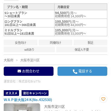
プラン名・期間
月額目安
94,500
円/月～
Sショートプラン
～30日未満
初期費用他 14,300円～
100,500
円/月～
ロングプラン
181日以上～366日未満
初期費用他 44,000円～
105,000
円/月～
ミドルプラン
91日以上～181日未満
初期費用他 33,000円～
女性向け
同棲向け
駅近
wifiあり
保証人不要
大阪府
大阪市淀川区
お問合わせ
電話する
運営会社：
株式会社BraTTo
オススメ
割引キャンペーン
ＷＡＰ新大阪24 K(No.432530)
お気
大阪市淀川区
に入