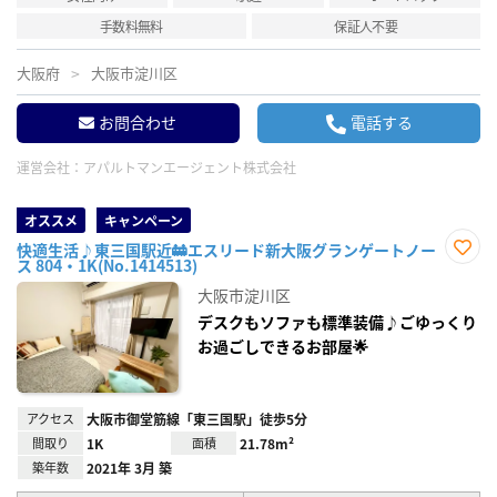
手数料無料
保証人不要
大阪府
大阪市淀川区
お問合わせ
電話する
運営会社：
アパルトマンエージェント株式会社
オススメ
キャンペーン
快適生活♪東三国駅近🚋エスリード新大阪グランゲートノー
ス 804・1K(No.1414513)
お気
に入
大阪市淀川区
り登
録
デスクもソファも標準装備♪ごゆっくり
お過ごしできるお部屋🌟
アクセス
大阪市御堂筋線「東三国駅」徒歩5分
間取り
1K
面積
21.78m²
築年数
2021年 3月 築