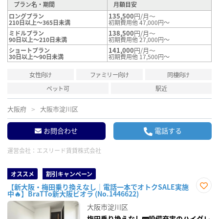
プラン名・期間
月額目安
135,500
円/月～
ロングプラン
210日以上～365日未満
初期費用他 47,000円～
138,500
円/月～
ミドルプラン
90日以上～210日未満
初期費用他 27,000円～
141,000
円/月～
ショートプラン
30日以上～90日未満
初期費用他 17,500円～
女性向け
ファミリー向け
同棲向け
ペット可
駅近
大阪府
大阪市淀川区
お問合わせ
電話する
運営会社：
エスリード賃貸株式会社
オススメ
割引キャンペーン
【新大阪・梅田乗り換えなし｜電話一本でオトクSALE実施
中🔥】BraTTo新大阪ビオラ (No.1446622)
お気
に入
大阪市淀川区
り登
録
梅田乗り換えなし🚃設備充実のハイグレ