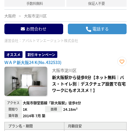
手数料無料
保証人不要
大阪府
大阪市淀川区
お問合わせ
電話する
運営会社：
アパルトマンエージェント株式会社
オススメ
割引キャンペーン
ＷＡＰ新大阪24 K(No.432533)
お気
大阪市淀川区
に入
り登
新大阪駅から徒歩8分【ネット無料｜バ
録
ス・トイレ別｜デスクチェア設置で在宅
ワークにもオススメ！】
アクセス
大阪市御堂筋線「新大阪駅」徒歩8分
間取り
1K
面積
24.18m²
築年数
2014年 7月 築
プラン名・期間
月額目安