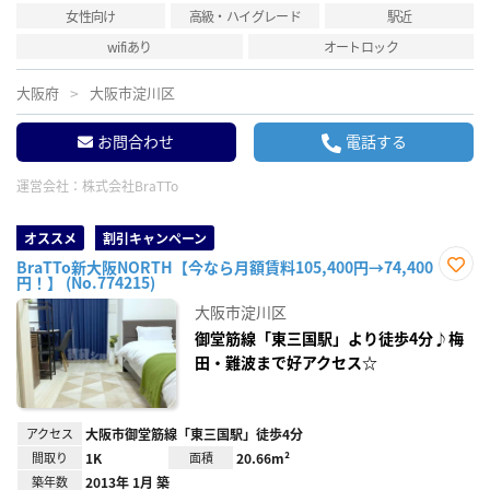
女性向け
高級・ハイグレード
駅近
wifiあり
オートロック
大阪府
大阪市淀川区
お問合わせ
電話する
運営会社：
株式会社BraTTo
オススメ
割引キャンペーン
BraTTo新大阪NORTH【今なら月額賃料105,400円→74,400
円！】 (No.774215)
お気
に入
大阪市淀川区
り登
録
御堂筋線「東三国駅」より徒歩4分♪梅
田・難波まで好アクセス☆
アクセス
大阪市御堂筋線「東三国駅」徒歩4分
間取り
1K
面積
20.66m²
築年数
2013年 1月 築