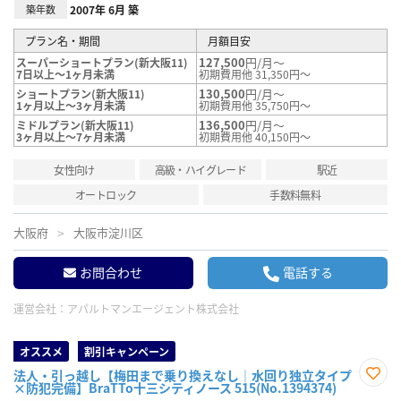
築年数
2007年 6月 築
プラン名・期間
月額目安
127,500
円/月～
スーパーショートプラン(新大阪11)
7日以上～1ヶ月未満
初期費用他 31,350円～
130,500
円/月～
ショートプラン(新大阪11)
1ヶ月以上～3ヶ月未満
初期費用他 35,750円～
136,500
円/月～
ミドルプラン(新大阪11)
3ヶ月以上～7ヶ月未満
初期費用他 40,150円～
女性向け
高級・ハイグレード
駅近
オートロック
手数料無料
大阪府
大阪市淀川区
お問合わせ
電話する
運営会社：
アパルトマンエージェント株式会社
オススメ
割引キャンペーン
法人・引っ越し【梅田まで乗り換えなし｜水回り独立タイプ
×防犯完備】BraTTo十三シティノース 515(No.1394374)
お気