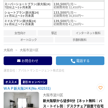
130,500
円/月～
スーパーショートプラン(新大阪24)
7日以上～1ヶ月未満
初期費用他 32,450円～
133,500
円/月～
ショートプラン(新大阪24)
1ヶ月以上～3ヶ月未満
初期費用他 36,850円～
139,500
円/月～
ミドルプラン(新大阪24)
3ヶ月以上～7ヶ月未満
初期費用他 41,250円～
女性向け
駅近
インターネット無料
オートロック
手数料無料
大阪府
大阪市淀川区
お問合わせ
電話する
運営会社：
アパルトマンエージェント株式会社
オススメ
割引キャンペーン
ＷＡＰ新大阪24 K(No.432531)
お気
大阪市淀川区
に入
り登
新大阪駅から徒歩8分【ネット無料｜バ
録
ス・トイレ別｜デスクチェア設置で在宅