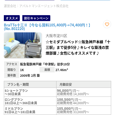
運営会社：
アパルトマンエージェント株式会社
オススメ
割引キャンペーン
BraTTo十三Ⅱ【今なら賃料105,400円→74,400円！】
(No.802220)
お気
に入
大阪市淀川区
り登
録
☆セミダブルベッド☆阪急神戸本線「十
三駅」まで徒歩5分♪キレイな築浅の禁
煙部屋♪女性にもオススメです♪
アクセス
阪急電鉄神戸線「中津駅」徒歩19分
間取り
1K
面積
27.46m²
築年数
2009年 2月 築
プラン名・期間
月額目安
96,000
円/月～
Sショートプラン
～30日未満
初期費用他 14,300円～
100,500
円/月～
ロングプラン
181日以上～366日未満
初期費用他 44,000円～
105,000
円/月～
ミドルプラン
91日以上～181日未満
初期費用他 33,000円～