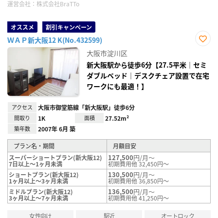
運営会社：
株式会社BraTTo
オススメ
割引キャンペーン
ＷＡＰ新大阪12 K(No.432599)
お気
大阪市淀川区
に入
り登
新大阪駅から徒歩6分【27.5平米｜セミ
録
ダブルベッド｜デスクチェア設置で在宅
ワークにも最適！】
アクセス
大阪市御堂筋線「新大阪駅」徒歩6分
間取り
1K
面積
27.52m²
築年数
2007年 6月 築
プラン名・期間
月額目安
127,500
円/月～
スーパーショートプラン(新大阪12)
7日以上～1ヶ月未満
初期費用他 32,450円～
130,500
円/月～
ショートプラン(新大阪12)
1ヶ月以上～3ヶ月未満
初期費用他 36,850円～
136,500
円/月～
ミドルプラン(新大阪12)
3ヶ月以上～7ヶ月未満
初期費用他 41,250円～
女性向け
駅近
オートロック