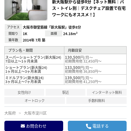
り登
新大阪駅から徒歩8分【ネット無料｜バ
録
ス・トイレ別｜デスクチェア設置で在宅
ワークにもオススメ！】
アクセス
大阪市御堂筋線「新大阪駅」徒歩8分
間取り
1K
面積
24.18m²
築年数
2014年 7月 築
プラン名・期間
月額目安
130,500
円/月～
スーパーショートプラン(新大阪24)
7日以上～1ヶ月未満
初期費用他 32,450円～
133,500
円/月～
ショートプラン(新大阪24)
1ヶ月以上～3ヶ月未満
初期費用他 36,850円～
139,500
円/月～
ミドルプラン(新大阪24)
3ヶ月以上～7ヶ月未満
初期費用他 41,250円～
女性向け
駅近
インターネット無料
オートロック
手数料無料
大阪府
大阪市淀川区
お問合わせ
電話する