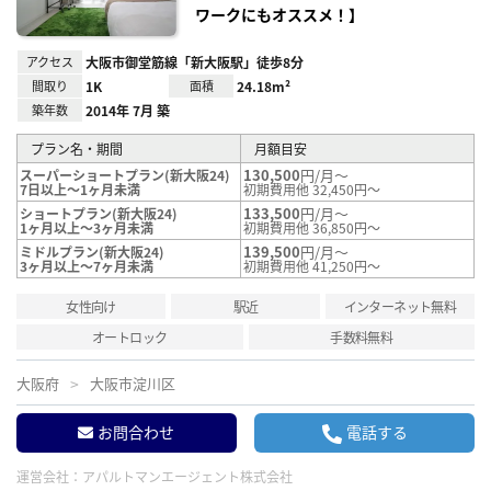
ワークにもオススメ！】
アクセス
大阪市御堂筋線「新大阪駅」徒歩8分
間取り
1K
面積
24.18m²
築年数
2014年 7月 築
プラン名・期間
月額目安
130,500
円/月～
スーパーショートプラン(新大阪24)
7日以上～1ヶ月未満
初期費用他 32,450円～
133,500
円/月～
ショートプラン(新大阪24)
1ヶ月以上～3ヶ月未満
初期費用他 36,850円～
139,500
円/月～
ミドルプラン(新大阪24)
3ヶ月以上～7ヶ月未満
初期費用他 41,250円～
女性向け
駅近
インターネット無料
オートロック
手数料無料
大阪府
大阪市淀川区
お問合わせ
電話する
運営会社：
アパルトマンエージェント株式会社