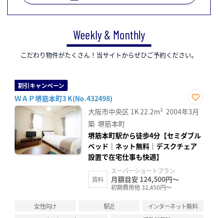
Weekly & Monthly
こだわり物件がたくさん！当サイトからぜひご予約ください。
割引キャンペーン
ＷＡＰ堺筋本町3 K(No.432498)
お気
大阪市中央区
1K
22.2m²
2004年3月
に入
り登
築
堺筋本町
録
堺筋本町駅から徒歩4分【セミダブル
ベッド｜ネット無料｜デスクチェア
設置で在宅仕事も快適】
スーパーショートプラン
月額目安 124,500円～
賃料
初期費用他 32,450円～
女性向け
駅近
インターネット無料