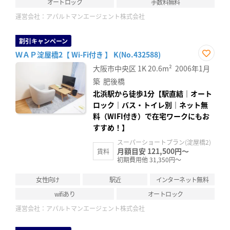
オートロック
手数料無料
運営会社：
アパルトマンエージェント株式会社
割引キャンペーン
ＷＡＰ淀屋橋2【 Wi-Fi付き 】 K(No.432588)
お気
大阪市中央区
1K
20.6m²
2006年1月
に入
り登
築
肥後橋
録
北浜駅から徒歩1分【駅直結｜オート
ロック｜バス・トイレ別｜ネット無
料（WIFI付き）で在宅ワークにもお
すすめ！】
スーパーショートプラン(淀屋橋2)
月額目安 121,500円～
賃料
初期費用他 31,350円～
女性向け
駅近
インターネット無料
wifiあり
オートロック
運営会社：
アパルトマンエージェント株式会社