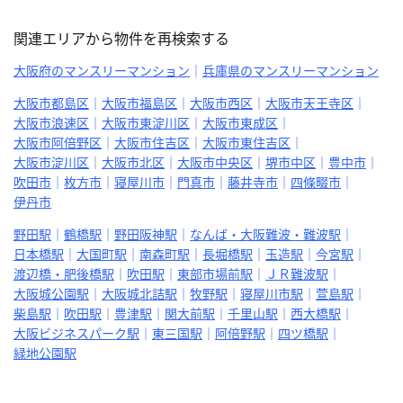
関連エリアから物件を再検索する
大阪府のマンスリーマンション
兵庫県のマンスリーマンション
大阪市都島区
大阪市福島区
大阪市西区
大阪市天王寺区
大阪市浪速区
大阪市東淀川区
大阪市東成区
大阪市阿倍野区
大阪市住吉区
大阪市東住吉区
大阪市淀川区
大阪市北区
大阪市中央区
堺市中区
豊中市
吹田市
枚方市
寝屋川市
門真市
藤井寺市
四條畷市
伊丹市
野田駅
鶴橋駅
野田阪神駅
なんば・大阪難波・難波駅
日本橋駅
大国町駅
南森町駅
長堀橋駅
玉造駅
今宮駅
渡辺橋・肥後橋駅
吹田駅
東部市場前駅
ＪＲ難波駅
大阪城公園駅
大阪城北詰駅
牧野駅
寝屋川市駅
萱島駅
柴島駅
吹田駅
豊津駅
関大前駅
千里山駅
西大橋駅
大阪ビジネスパーク駅
東三国駅
阿倍野駅
四ツ橋駅
緑地公園駅