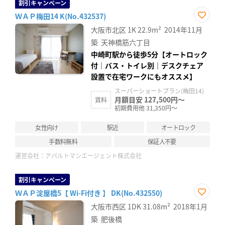
割引キャンペーン
ＷＡＰ梅田14 K(No.432537)
お気
大阪市北区
1K
22.9m²
2014年11月
に入
り登
築
天神橋筋六丁目
録
中崎町駅から徒歩5分【オートロック
付｜バス・トイレ別｜デスクチェア
設置で在宅ワークにもオススメ】
スーパーショートプラン(梅田14)
月額目安 127,500円～
賃料
初期費用他 31,350円～
女性向け
駅近
オートロック
手数料無料
保証人不要
運営会社：
アパルトマンエージェント株式会社
割引キャンペーン
ＷＡＰ淀屋橋5【 Wi-Fi付き 】 DK(No.432550)
お気
大阪市西区
1DK
31.08m²
2018年1月
に入
り登
築
肥後橋
録