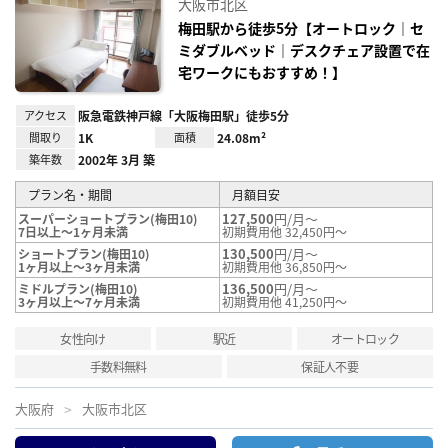
大阪市北区
に入
り登
梅田駅から徒歩5分【オートロック｜セ
録
ミダブルベッド｜デスクチェア設置で在
宅ワークにもおすすめ！】
アクセス
阪急電鉄神戸線「大阪梅田駅」徒歩5分
間取り
1K
面積
24.08m²
築年数
2002年 3月 築
プラン名・期間
月額目安
127,500
円/月～
スーパーショートプラン(梅田10)
7日以上～1ヶ月未満
初期費用他 32,450円～
130,500
円/月～
ショートプラン(梅田10)
1ヶ月以上～3ヶ月未満
初期費用他 36,850円～
136,500
円/月～
ミドルプラン(梅田10)
3ヶ月以上～7ヶ月未満
初期費用他 41,250円～
女性向け
駅近
オートロック
手数料無料
保証人不要
大阪府
大阪市北区