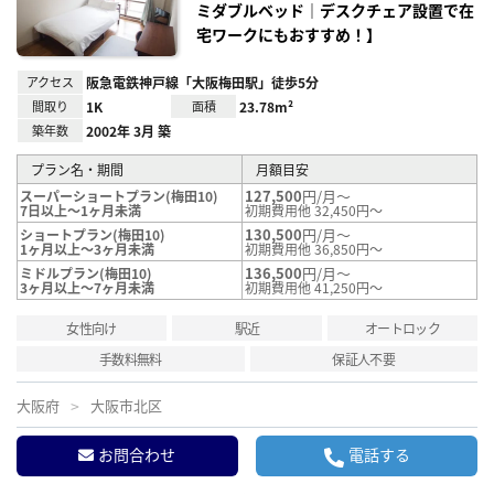
ミダブルベッド｜デスクチェア設置で在
宅ワークにもおすすめ！】
アクセス
阪急電鉄神戸線「大阪梅田駅」徒歩5分
間取り
1K
面積
23.78m²
築年数
2002年 3月 築
プラン名・期間
月額目安
127,500
円/月～
スーパーショートプラン(梅田10)
7日以上～1ヶ月未満
初期費用他 32,450円～
130,500
円/月～
ショートプラン(梅田10)
1ヶ月以上～3ヶ月未満
初期費用他 36,850円～
136,500
円/月～
ミドルプラン(梅田10)
3ヶ月以上～7ヶ月未満
初期費用他 41,250円～
女性向け
駅近
オートロック
手数料無料
保証人不要
大阪府
大阪市北区
お問合わせ
電話する