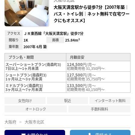
に入
り登
大阪天満宮駅から徒歩7分【2007年築｜
録
バス・トイレ別｜ネット無料で在宅ワー
クにもオススメ】
アクセス
ＪＲ東西線「大阪天満宮駅」徒歩7分
間取り
1K
面積
25.84m²
築年数
2007年 6月 築
プラン名・期間
月額目安
124,500
円/月～
スーパーショートプラン(南森町3)
7日以上～1ヶ月未満
初期費用他 31,350円～
127,500
円/月～
ショートプラン(南森町3)
1ヶ月以上～3ヶ月未満
初期費用他 35,750円～
133,500
円/月～
ミドルプラン(南森町3)
3ヶ月以上～7ヶ月未満
初期費用他 40,150円～
女性向け
駅近
インターネット無料
オートロック
手数料無料
大阪府
大阪市北区