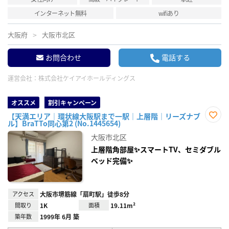
インターネット無料
wifiあり
大阪府
大阪市北区
お問合わせ
電話する
運営会社：
株式会社ケイアイホールディングス
オススメ
割引キャンペーン
【天満エリア｜環状線大阪駅まで一駅｜上層階｜リーズナブ
ル】BraTTo同心第2 (No.1445654)
お気
に入
大阪市北区
り登
録
上層階角部屋✨スマートTV、セミダブル
ベッド完備✨
アクセス
大阪市堺筋線「扇町駅」徒歩8分
間取り
1K
面積
19.11m²
築年数
1999年 6月 築