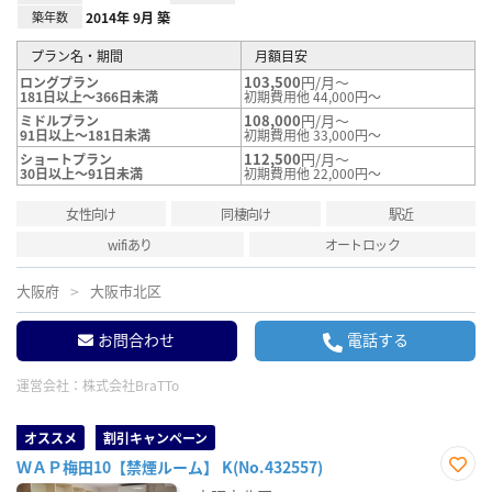
築年数
2014年 9月 築
プラン名・期間
月額目安
103,500
円/月～
ロングプラン
181日以上～366日未満
初期費用他 44,000円～
108,000
円/月～
ミドルプラン
91日以上～181日未満
初期費用他 33,000円～
112,500
円/月～
ショートプラン
30日以上～91日未満
初期費用他 22,000円～
女性向け
同棲向け
駅近
wifiあり
オートロック
大阪府
大阪市北区
お問合わせ
電話する
運営会社：
株式会社BraTTo
オススメ
割引キャンペーン
ＷＡＰ梅田10【禁煙ルーム】 K(No.432557)
お気