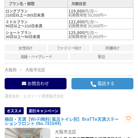
プラン名・期間
月額目安
119,000
円/月～
ロングプラン
210日以上～365日未満
初期費用他 50,000円～
122,000
円/月～
ミドルプラン
90日以上～210日未満
初期費用他 30,000円～
125,000
円/月～
ショートプラン
30日以上～90日未満
初期費用他 20,000円～
女性向け
ファミリー向け
同棲向け
高級・ハイグレード
駅近
大阪府
大阪市北区
お問合わせ
電話する
運営会社：
エスリード賃貸株式会社
オススメ
割引キャンペーン
梅田・天満【Wi-Fi無料| 風呂トイレ別】BraTTo天満ステー
ションフロント (No.781644)
お気
に入
大阪市北区
り登