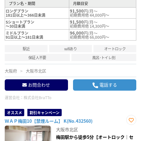
プラン名・期間
月額目安
91,500
円/月～
ロングプラン
181日以上～366日未満
初期費用他 44,000円～
91,500
円/月～
Sショートプラン
～30日未満
初期費用他 14,300円～
96,000
円/月～
ミドルプラン
91日以上～181日未満
初期費用他 66,000円～
駅近
wifiあり
オートロック
保証人不要
風呂･トイレ別
大阪府
大阪市北区
お問合わせ
電話する
運営会社：
株式会社BraTTo
オススメ
割引キャンペーン
ＷＡＰ梅田10【禁煙ルーム】 K(No.432560)
お気
大阪市北区
に入
り登
梅田駅から徒歩5分【オートロック｜セ
録