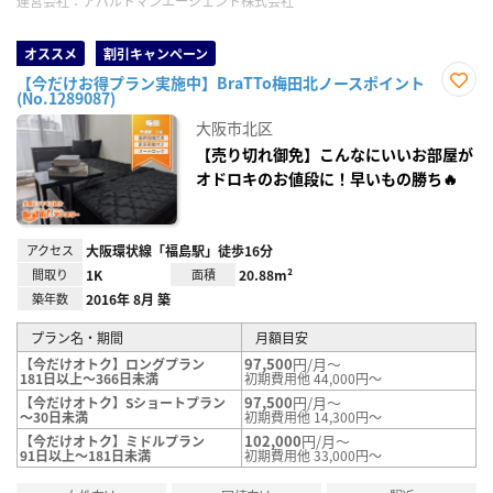
運営会社：
アパルトマンエージェント株式会社
オススメ
割引キャンペーン
【今だけお得プラン実施中】BraTTo梅田北ノースポイント
(No.1289087)
お気
に入
大阪市北区
り登
録
【売り切れ御免】こんなにいいお部屋が
オドロキのお値段に！早いもの勝ち🔥
アクセス
大阪環状線「福島駅」徒歩16分
間取り
1K
面積
20.88m²
築年数
2016年 8月 築
プラン名・期間
月額目安
97,500
円/月～
【今だけオトク】ロングプラン
181日以上～366日未満
初期費用他 44,000円～
97,500
円/月～
【今だけオトク】Sショートプラン
～30日未満
初期費用他 14,300円～
102,000
円/月～
【今だけオトク】ミドルプラン
91日以上～181日未満
初期費用他 33,000円～