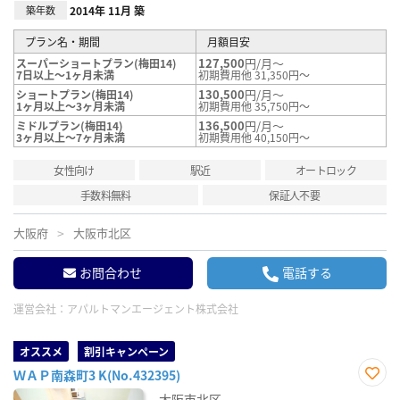
築年数
2014年 11月 築
プラン名・期間
月額目安
127,500
円/月～
スーパーショートプラン(梅田14)
7日以上～1ヶ月未満
初期費用他 31,350円～
130,500
円/月～
ショートプラン(梅田14)
1ヶ月以上～3ヶ月未満
初期費用他 35,750円～
136,500
円/月～
ミドルプラン(梅田14)
3ヶ月以上～7ヶ月未満
初期費用他 40,150円～
女性向け
駅近
オートロック
手数料無料
保証人不要
大阪府
大阪市北区
お問合わせ
電話する
運営会社：
アパルトマンエージェント株式会社
オススメ
割引キャンペーン
ＷＡＰ南森町3 K(No.432395)
お気
大阪市北区