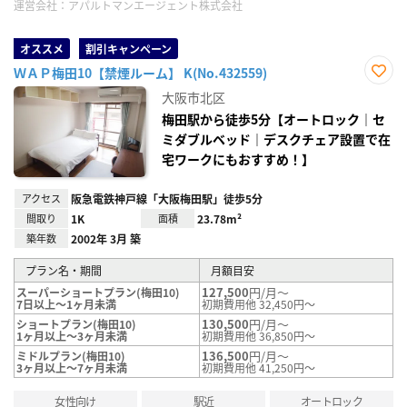
運営会社：
アパルトマンエージェント株式会社
オススメ
割引キャンペーン
ＷＡＰ梅田10【禁煙ルーム】 K(No.432559)
お気
大阪市北区
に入
り登
梅田駅から徒歩5分【オートロック｜セ
録
ミダブルベッド｜デスクチェア設置で在
宅ワークにもおすすめ！】
アクセス
阪急電鉄神戸線「大阪梅田駅」徒歩5分
間取り
1K
面積
23.78m²
築年数
2002年 3月 築
プラン名・期間
月額目安
127,500
円/月～
スーパーショートプラン(梅田10)
7日以上～1ヶ月未満
初期費用他 32,450円～
130,500
円/月～
ショートプラン(梅田10)
1ヶ月以上～3ヶ月未満
初期費用他 36,850円～
136,500
円/月～
ミドルプラン(梅田10)
3ヶ月以上～7ヶ月未満
初期費用他 41,250円～
女性向け
駅近
オートロック