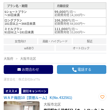
プラン名・期間
月額目安
99,000
円/月～
Sショートプラン
～30日未満
初期費用他 14,300円～
106,500
円/月～
ロングプラン
181日以上～366日未満
初期費用他 44,000円～
111,000
円/月～
ミドルプラン
91日以上～181日未満
初期費用他 33,000円～
女性向け
高級・ハイグレード
駅近
wifiあり
オートロック
大阪府
大阪市北区
お問合わせ
電話する
運営会社：
株式会社BraTTo
オススメ
割引キャンペーン
ＷＡＰ梅田10【禁煙ルーム】 K(No.432561)
お気
大阪市北区
に入
り登
梅田駅から徒歩5分【オートロック｜セ