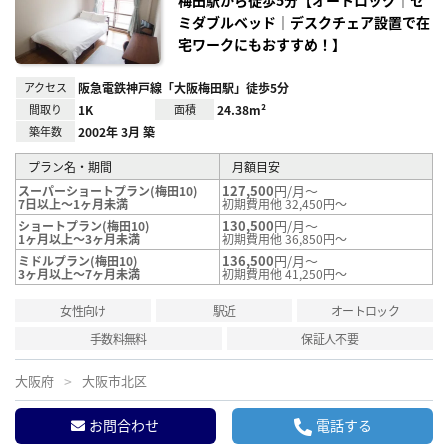
録
ミダブルベッド｜デスクチェア設置で在
宅ワークにもおすすめ！】
アクセス
阪急電鉄神戸線「大阪梅田駅」徒歩5分
間取り
1K
面積
24.38m²
築年数
2002年 3月 築
プラン名・期間
月額目安
127,500
円/月～
スーパーショートプラン(梅田10)
7日以上～1ヶ月未満
初期費用他 32,450円～
130,500
円/月～
ショートプラン(梅田10)
1ヶ月以上～3ヶ月未満
初期費用他 36,850円～
136,500
円/月～
ミドルプラン(梅田10)
3ヶ月以上～7ヶ月未満
初期費用他 41,250円～
女性向け
駅近
オートロック
手数料無料
保証人不要
大阪府
大阪市北区
お問合わせ
電話する