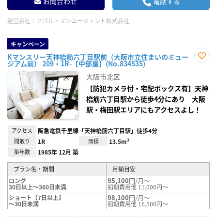
お問合わせ
電話する
運営会社：
アパルトマンエージェント株式会社
キャンペーン
Kマンスリー天神橋筋六丁目駅前（大阪市立住まいのミュー
ジアム前） 209・1R-【中部屋】(No.834535)
お気
に入
大阪市北区
り登
録
【防犯カメラ付・宅配ボックス有】天神
橋筋六丁目駅から徒歩4分にあり 大阪
駅・梅田駅エリアにもアクセスよし！
アクセス
阪急電鉄千里線「天神橋筋六丁目駅」徒歩4分
間取り
1R
面積
13.5m²
築年数
1985年 12月 築
プラン名・期間
月額目安
95,100
円/月～
ロング
30日以上～360日未満
初期費用他 11,000円～
98,100
円/月～
ショート【7日以上】
～30日未満
初期費用他 16,500円～