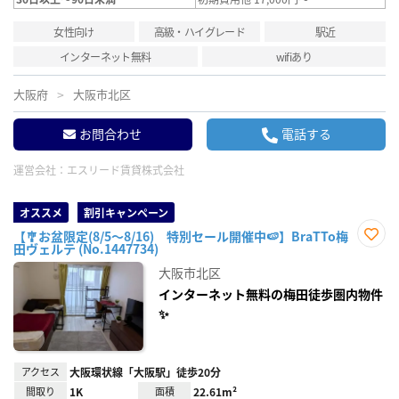
女性向け
高級・ハイグレード
駅近
インターネット無料
wifiあり
大阪府
大阪市北区
お問合わせ
電話する
運営会社：
エスリード賃貸株式会社
オススメ
割引キャンペーン
【🎐お盆限定(8/5～8/16) 特別セール開催中🍉】BraTTo梅
田ヴェルテ (No.1447734)
お気
に入
大阪市北区
り登
録
インターネット無料の梅田徒歩圏内物件
✨
アクセス
大阪環状線「大阪駅」徒歩20分
間取り
1K
面積
22.61m²