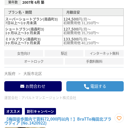
築年数
2007年 6月 築
プラン名・期間
月額目安
124,500
円/月～
スーパーショートプラン(南森町3)
7日以上～1ヶ月未満
初期費用他 31,350円～
127,500
円/月～
ショートプラン(南森町3)
1ヶ月以上～3ヶ月未満
初期費用他 35,750円～
133,500
円/月～
ミドルプラン(南森町3)
3ヶ月以上～7ヶ月未満
初期費用他 40,150円～
女性向け
駅近
インターネット無料
オートロック
手数料無料
大阪府
大阪市北区
お問合わせ
電話する
運営会社：
アパルトマンエージェント株式会社
オススメ
割引キャンペーン
【梅田徒歩圏内で賃料72,000円以内！】BraTTo梅田北プラ
ウディア (No.1420922)
お気