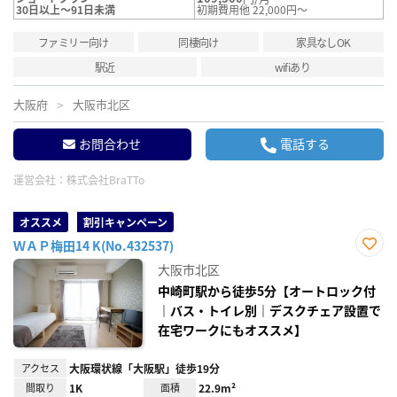
30日以上～91日未満
初期費用他 22,000円～
ファミリー向け
同棲向け
家具なしOK
駅近
wifiあり
大阪府
大阪市北区
お問合わせ
電話する
運営会社：
株式会社BraTTo
オススメ
割引キャンペーン
ＷＡＰ梅田14 K(No.432537)
お気
大阪市北区
に入
り登
中崎町駅から徒歩5分【オートロック付
録
｜バス・トイレ別｜デスクチェア設置で
在宅ワークにもオススメ】
アクセス
大阪環状線「大阪駅」徒歩19分
間取り
1K
面積
22.9m²