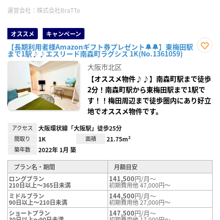
運営会社：
株式会社BraTTo
オススメ
キャンペーン
【長期利用者様Amazonギフト券プレゼント🔔🔔】東梅田駅
まで1駅♪♪エスリード南森町ラグシス 1K(No.1361059)
お気
に入
大阪市北区
り登
録
【オススメ物件♪♪】南森町駅まで徒歩
2分！南森町駅から東梅田駅まで1駅で
す！！梅田周辺まで徒歩圏内にあり好立
地でオススメ物件です。
アクセス
大阪環状線「大阪駅」徒歩25分
間取り
1K
面積
21.75m²
築年数
2022年 1月 築
プラン名・期間
月額目安
141,500
円/月～
ロングプラン
210日以上～365日未満
初期費用他 47,000円～
144,500
円/月～
ミドルプラン
90日以上～210日未満
初期費用他 27,000円～
147,500
円/月～
ショートプラン
30日以上～90日未満
初期費用他 17,000円～