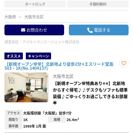
オートロック
手数料無料
大阪府
大阪市北区
お問合わせ
電話する
運営会社：
アパルトマンエージェント株式会社
オススメ
キャンペーン
【新規オープン🌸🌸】北新地より徒歩2分⭐エスリード堂島
503・1K(No.1404137)
お気
に入
大阪市北区
り登
録
【新規オープン🌸特典あり⭐⭐】北新地
からすぐ帰宅♪♪デスクもソファも標準
装備♪ごゆっくりお過ごしできるお部屋
🌟
アクセス
大阪環状線「大阪駅」徒歩7分
間取り
1K
面積
26.4m²
築年数
1999年 1月 築