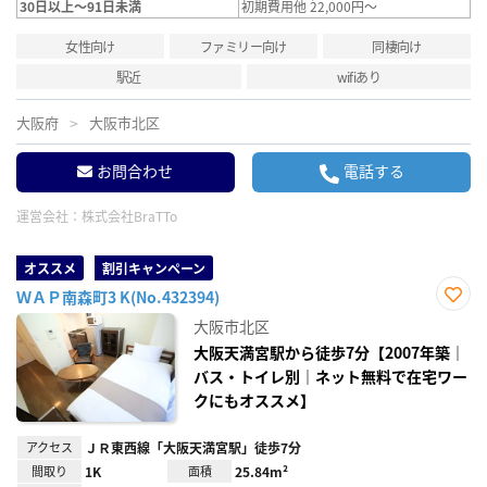
30日以上～91日未満
初期費用他 22,000円～
女性向け
ファミリー向け
同棲向け
駅近
wifiあり
大阪府
大阪市北区
お問合わせ
電話する
運営会社：
株式会社BraTTo
オススメ
割引キャンペーン
ＷＡＰ南森町3 K(No.432394)
お気
大阪市北区
に入
り登
大阪天満宮駅から徒歩7分【2007年築｜
録
バス・トイレ別｜ネット無料で在宅ワー
クにもオススメ】
アクセス
ＪＲ東西線「大阪天満宮駅」徒歩7分
間取り
1K
面積
25.84m²