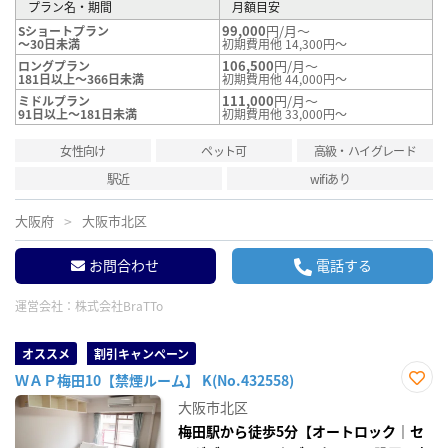
プラン名・期間
月額目安
99,000
円/月～
Sショートプラン
～30日未満
初期費用他 14,300円～
106,500
円/月～
ロングプラン
181日以上～366日未満
初期費用他 44,000円～
111,000
円/月～
ミドルプラン
91日以上～181日未満
初期費用他 33,000円～
女性向け
ペット可
高級・ハイグレード
駅近
wifiあり
大阪府
大阪市北区
お問合わせ
電話する
運営会社：
株式会社BraTTo
オススメ
割引キャンペーン
ＷＡＰ梅田10【禁煙ルーム】 K(No.432558)
お気
大阪市北区
に入
り登
梅田駅から徒歩5分【オートロック｜セ
録