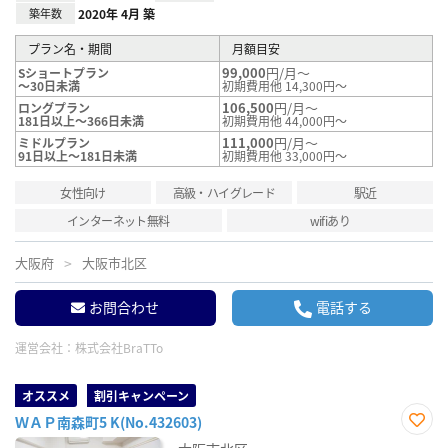
築年数
2020年 4月 築
プラン名・期間
月額目安
99,000
円/月～
Sショートプラン
～30日未満
初期費用他 14,300円～
106,500
円/月～
ロングプラン
181日以上～366日未満
初期費用他 44,000円～
111,000
円/月～
ミドルプラン
91日以上～181日未満
初期費用他 33,000円～
女性向け
高級・ハイグレード
駅近
インターネット無料
wifiあり
大阪府
大阪市北区
お問合わせ
電話する
運営会社：
株式会社BraTTo
オススメ
割引キャンペーン
ＷＡＰ南森町5 K(No.432603)
お気