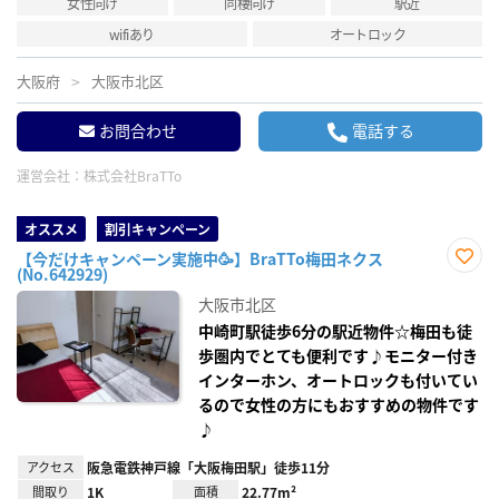
女性向け
同棲向け
駅近
wifiあり
オートロック
大阪府
大阪市北区
お問合わせ
電話する
運営会社：
株式会社BraTTo
オススメ
割引キャンペーン
【今だけキャンペーン実施中🥳】BraTTo梅田ネクス
(No.642929)
お気
に入
大阪市北区
り登
録
中崎町駅徒歩6分の駅近物件☆梅田も徒
歩圏内でとても便利です♪モニター付き
インターホン、オートロックも付いてい
るので女性の方にもおすすめの物件です
♪
アクセス
阪急電鉄神戸線「大阪梅田駅」徒歩11分
間取り
1K
面積
22.77m²