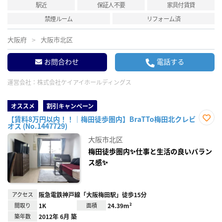
駅近
保証人不要
家具付賃貸
禁煙ルーム
リフォーム済
大阪府
大阪市北区
お問合わせ
電話する
運営会社：
株式会社ケイアイホールディングス
オススメ
割引キャンペーン
【賃料8万円以内！！｜梅田徒歩圏内】BraTTo梅田北クレビ
オス (No.1447729)
お気
に入
大阪市北区
り登
録
梅田徒歩圏内✨仕事と生活の良いバラン
ス感✨
アクセス
阪急電鉄神戸線「大阪梅田駅」徒歩15分
間取り
1K
面積
24.39m²
築年数
2012年 6月 築