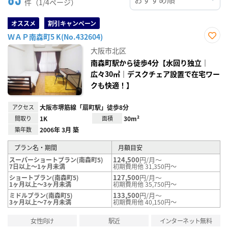
件（1/4ページ）
オススメ
割引キャンペーン
ＷＡＰ南森町5 K(No.432604)
お気
大阪市北区
に入
り登
南森町駅から徒歩4分【水回り独立｜
録
広々30㎡｜デスクチェア設置で在宅ワー
クも快適！】
アクセス
大阪市堺筋線「扇町駅」徒歩8分
間取り
1K
面積
30m²
築年数
2006年 3月 築
プラン名・期間
月額目安
124,500
円/月～
スーパーショートプラン(南森町5)
7日以上～1ヶ月未満
初期費用他 31,350円～
127,500
円/月～
ショートプラン(南森町5)
1ヶ月以上～3ヶ月未満
初期費用他 35,750円～
133,500
円/月～
ミドルプラン(南森町5)
3ヶ月以上～7ヶ月未満
初期費用他 40,150円～
女性向け
駅近
インターネット無料