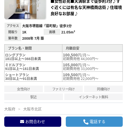
録
■女性必見■天満駅まで徒歩約3分♪す
ぐ近くには有名な天神橋商店街♪住環境
良好なお部屋♪
アクセス
大阪市堺筋線「扇町駅」徒歩3分
間取り
1K
面積
21.05m²
築年数
2008年 7月 築
プラン名・期間
月額目安
100,500
円/月～
ロングプラン
181日以上～366日未満
初期費用他 44,000円～
105,000
円/月～
ミドルプラン
91日以上～181日未満
初期費用他 33,000円～
109,500
円/月～
ショートプラン
30日以上～91日未満
初期費用他 22,000円～
女性向け
ファミリー向け
同棲向け
駅近
インターネット無料
大阪府
大阪市北区
お問合わせ
電話する