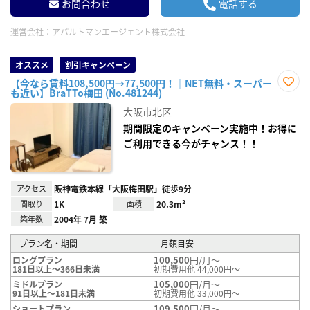
お問合わせ
電話する
運営会社：
アパルトマンエージェント株式会社
オススメ
割引キャンペーン
【今なら賃料108,500円→77,500円！｜NET無料・スーパー
も近い】BraTTo梅田 (No.481244)
お気
に入
大阪市北区
り登
録
期間限定のキャンペーン実施中！お得に
ご利用できる今がチャンス！！
アクセス
阪神電鉄本線「大阪梅田駅」徒歩9分
間取り
1K
面積
20.3m²
築年数
2004年 7月 築
プラン名・期間
月額目安
100,500
円/月～
ロングプラン
181日以上～366日未満
初期費用他 44,000円～
105,000
円/月～
ミドルプラン
91日以上～181日未満
初期費用他 33,000円～
109,500
円/月～
ショートプラン