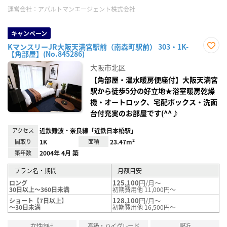
運営会社：
アパルトマンエージェント株式会社
キャンペーン
KマンスリーJR大阪天満宮駅前（南森町駅前） 303・1K-
【角部屋】(No.845286)
お気
に入
大阪市北区
り登
録
【角部屋・温水暖房便座付】大阪天満宮
駅から徒歩5分の好立地★浴室暖房乾燥
機・オートロック、宅配ボックス・洗面
台付充実のお部屋です(^^♪
アクセス
近鉄難波・奈良線「近鉄日本橋駅」
間取り
1K
面積
23.47m²
築年数
2004年 4月 築
プラン名・期間
月額目安
125,100
円/月～
ロング
30日以上～360日未満
初期費用他 11,000円～
128,100
円/月～
ショート【7日以上】
～30日未満
初期費用他 16,500円～
女性向け
高級・ハイグレード
駅近