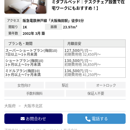
ミダブルベッド｜デスクチェア設置で在
宅ワークにもおすすめ！】
アクセス
阪急電鉄神戸線「大阪梅田駅」徒歩5分
間取り
1K
面積
23.97m²
築年数
2002年 3月 築
プラン名・期間
月額目安
127,500
円/月～
スーパーショートプラン(梅田10)
7日以上～1ヶ月未満
初期費用他 32,450円～
130,500
円/月～
ショートプラン(梅田10)
1ヶ月以上～3ヶ月未満
初期費用他 36,850円～
136,500
円/月～
ミドルプラン(梅田10)
3ヶ月以上～7ヶ月未満
初期費用他 41,250円～
女性向け
駅近
オートロック
手数料無料
保証人不要
大阪府
大阪市北区
お問合わせ
電話する