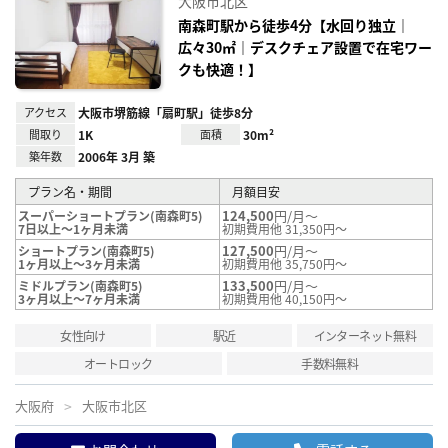
大阪市北区
に入
り登
南森町駅から徒歩4分【水回り独立｜
録
広々30㎡｜デスクチェア設置で在宅ワー
クも快適！】
アクセス
大阪市堺筋線「扇町駅」徒歩8分
間取り
1K
面積
30m²
築年数
2006年 3月 築
プラン名・期間
月額目安
124,500
円/月～
スーパーショートプラン(南森町5)
7日以上～1ヶ月未満
初期費用他 31,350円～
127,500
円/月～
ショートプラン(南森町5)
1ヶ月以上～3ヶ月未満
初期費用他 35,750円～
133,500
円/月～
ミドルプラン(南森町5)
3ヶ月以上～7ヶ月未満
初期費用他 40,150円～
女性向け
駅近
インターネット無料
オートロック
手数料無料
大阪府
大阪市北区