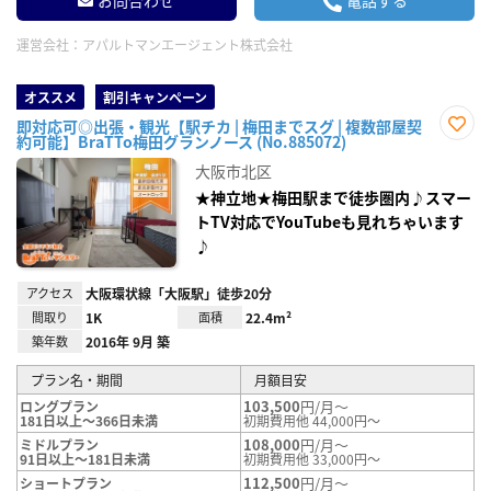
お問合わせ
電話する
運営会社：
アパルトマンエージェント株式会社
オススメ
割引キャンペーン
即対応可◎出張・観光【駅チカ | 梅田までスグ | 複数部屋契
約可能】BraTTo梅田グランノース (No.885072)
お気
に入
大阪市北区
り登
録
★神立地★梅田駅まで徒歩圏内♪スマー
トTV対応でYouTubeも見れちゃいます
♪
アクセス
大阪環状線「大阪駅」徒歩20分
間取り
1K
面積
22.4m²
築年数
2016年 9月 築
プラン名・期間
月額目安
103,500
円/月～
ロングプラン
181日以上～366日未満
初期費用他 44,000円～
108,000
円/月～
ミドルプラン
91日以上～181日未満
初期費用他 33,000円～
112,500
円/月～
ショートプラン