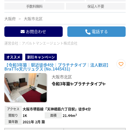
手数料無料
保証人不要
大阪府
大阪市北区
お問合わせ
電話する
運営会社：
アパルトマンエージェント株式会社
オススメ
割引キャンペーン
【令和3年築｜駅近徒歩4分｜プラチナタイプ｜法人歓迎】
BraTTo天六リュクス (No.1445431)
お気
に入
大阪市北区
り登
録
令和3年築✨プラチナタイプ✨
アクセス
大阪市堺筋線「天神橋筋六丁目駅」徒歩4分
間取り
1K
面積
21.44m²
築年数
2021年 2月 築