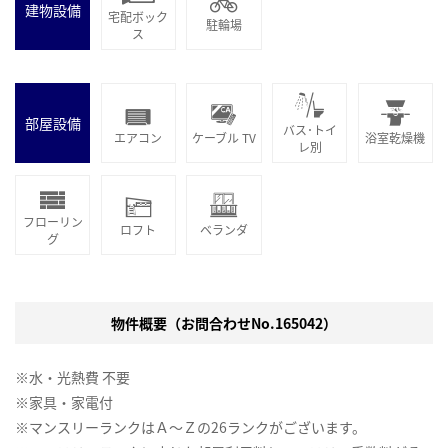
建物設備
宅配ボック
駐輪場
ス
部屋設備
バス･トイ
エアコン
ケーブル TV
浴室乾燥機
レ別
フローリン
ロフト
ベランダ
グ
物件概要（お問合わせNo.165042）
※水・光熱費 不要
※家具・家電付
※マンスリーランクはＡ～Ｚの26ランクがございます。