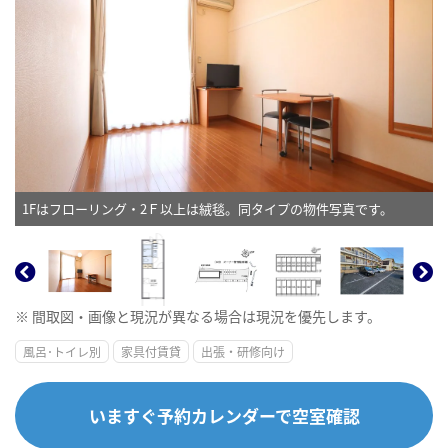
1Fはフローリング・2Ｆ以上は絨毯。同タイプの物件写真です。
※ 間取図・画像と現況が異なる場合は現況を優先します。
風呂･トイレ別
家具付賃貸
出張・研修向け
いますぐ予約カレンダーで空室確認