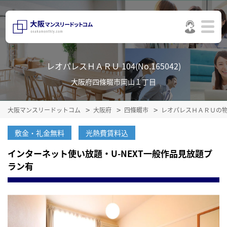
レオパレスＨＡＲＵ 104(No.165042)
大阪府四條畷市岡山１丁目
大阪マンスリードットコム
大阪府
四條畷市
レオパレスＨＡＲＵの
敷金・礼金無料
光熱費賃料込
インターネット使い放題・U-NEXT一般作品見放題プ
ラン有