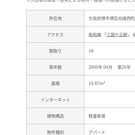
所在地
大阪府堺市堺区向陵西町
アクセス
阪和線
「
三国ケ丘駅
」 
間取り
1K
築年数
2000年 04月 築26年
面積
19.87m²
インターネット
建物構造
軽量鉄骨
物件種別
アパート