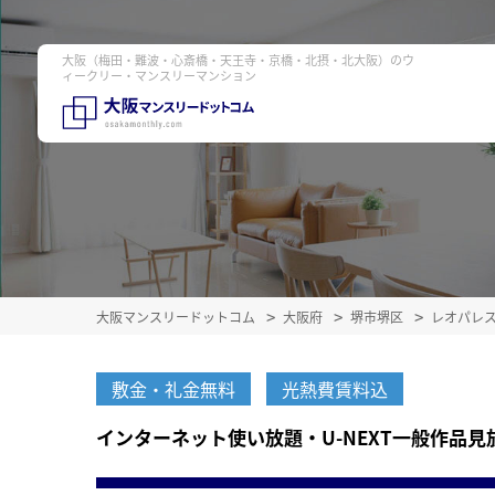
大阪（梅田・難波・心斎橋・天王寺・京橋・北摂・北大阪）のウ
ィークリー・マンスリーマンション
大阪マンスリードットコム
大阪府
堺市堺区
レオパレ
敷金・礼金無料
光熱費賃料込
インターネット使い放題・U-NEXT一般作品見