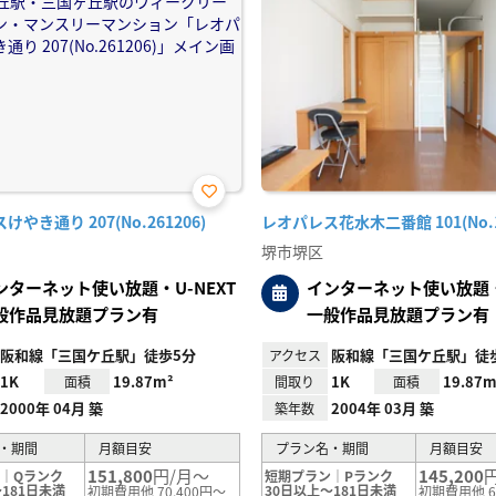
お気
やき通り 207(No.261206)
レオパレス花水木二番館 101(No.1
に入
り登
堺市堺区
録
ンターネット使い放題・U-NEXT
インターネット使い放題・U
般作品見放題プラン有
一般作品見放題プラン有
阪和線「三国ケ丘駅」徒歩5分
阪和線「三国ケ丘駅」徒歩
アクセス
1K
19.87m²
1K
19.87m
面積
間取り
面積
2000年 04月 築
2004年 03月 築
築年数
・期間
月額目安
プラン名・期間
月額目安
151,800
円/月～
145,200
｜Qランク
短期プラン｜Pランク
181日未満
30日以上～181日未満
初期費用他 70,400円～
初期費用他 6