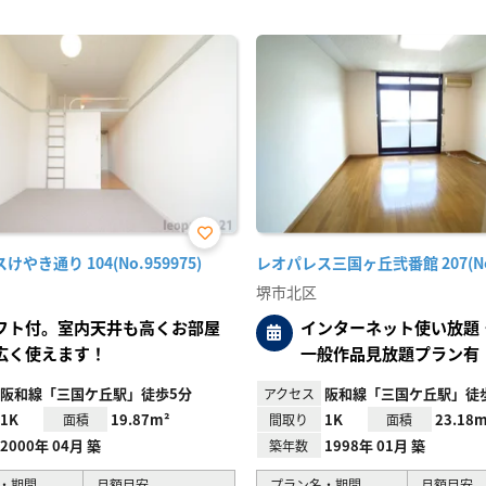
お気
やき通り 104(No.959975)
レオパレス三国ヶ丘弐番館 207(No.
に入
り登
堺市北区
録
フト付。室内天井も高くお部屋
インターネット使い放題・U
広く使えます！
一般作品見放題プラン有
阪和線「三国ケ丘駅」徒歩5分
阪和線「三国ケ丘駅」徒
アクセス
1K
19.87m²
1K
23.18m
面積
間取り
面積
2000年 04月 築
1998年 01月 築
築年数
・期間
月額目安
プラン名・期間
月額目安