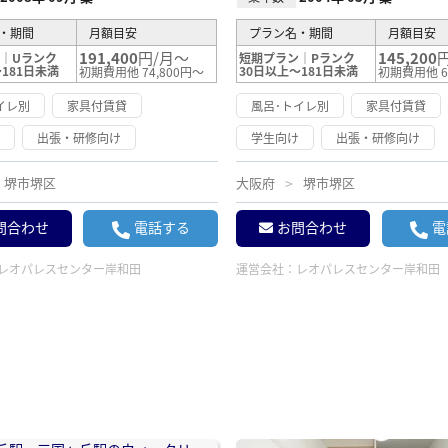
・期間
月額目安
プラン名・期間
月額目安
191,400
円/月～
145,200
｜Uランク
短期プラン｜Pランク
181日未満
30日以上～181日未満
初期費用他 74,800円～
初期費用他 6
イレ別
家具付賃貸
風呂･トイレ別
家具付賃貸
け
出張・研修向け
学生向け
出張・研修向け
堺市堺区
大阪府
堺市堺区
問合わせ
電話する
お問合わせ
電
レオパレスセンター岸和田
運営会社：
レオパレスセンター岸和田