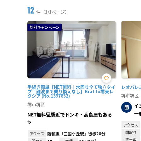
12
件（1/1ページ）
割引キャンペーン
お気
手続き簡単【NET無料｜水回り全て独立タイ
レオパレス向
に入
プ｜難波まで乗り換えなし】BraTTo堺東レ
り登
堺市堺区
クシア (No.1397632)
録
堺市堺区
イ
一
NET無料💻駅近でドンキ・高島屋もある
✨
アクセス
間取り
阪和線「三国ケ丘駅」徒歩20分
アクセス
築年数