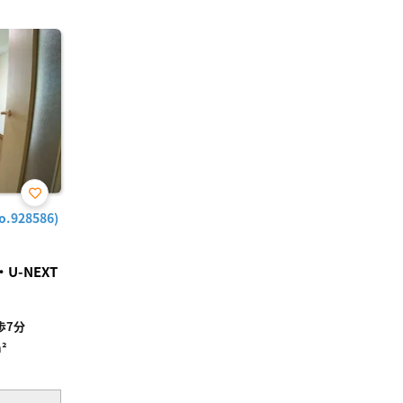
お気
928586)
に入
り登
録
-NEXT
歩7分
²