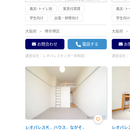
風呂･トイレ別
家具付賃貸
風呂･ト
学生向け
出張・研修向け
学生向
大阪府
堺市堺区
大阪府
お問合わせ
電話する
お
運営会社：
レオパレスセンター岸和田
運営会社：
お気
レオパレスＫ．ハウス．ながそ．
レオパレス花
に入