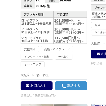
1K
24.09m²
間取り
面積
2016年 築
築年数
プラン名
短期プラン
プラン名・期間
月額目安
30日以上～
103,500
円/月～
ロングプラン
181日以上～366日未満
初期費用他 44,000円～
風呂･ト
108,000
円/月～
ミドルプラン
91日以上～181日未満
初期費用他 33,000円～
学生向
112,500
円/月～
ショートプラン
30日以上～91日未満
初期費用他 22,000円～
大阪府
女性向け
高級・ハイグレード
お
インターネット無料
wifiあり
運営会社：
オートロック
大阪府
堺市堺区
お問合わせ
電話する
運営会社：
株式会社BraTTo