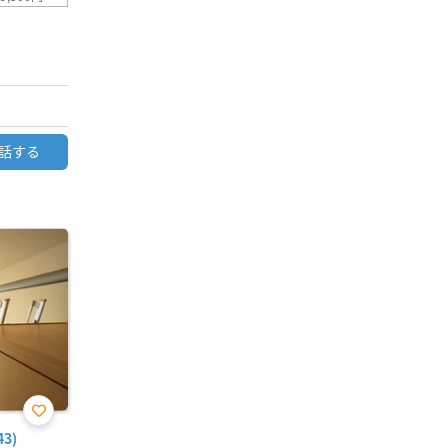
話する
お気
3)
に入