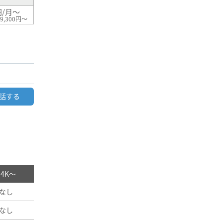
円/月～
9,300円～
話する
/ 4K～
なし
なし