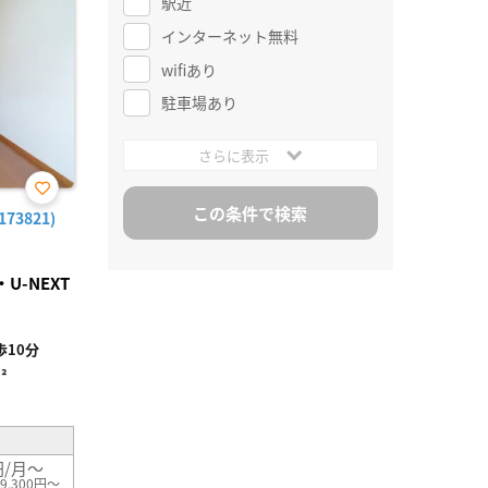
駅近
インターネット無料
wifiあり
駐車場あり
さらに表示
お気
73821)
に入
り登
録
-NEXT
10分
²
円/月～
9,300円～