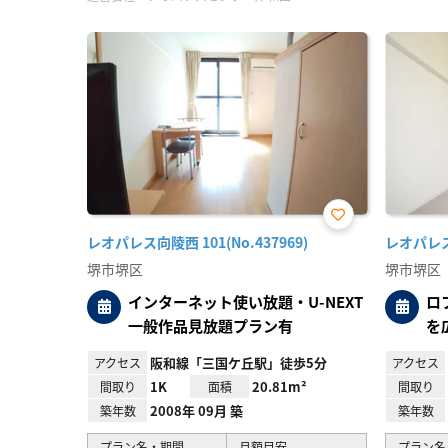
お気
レオパレス向陵西 101(No.437969)
レオパレスけ
に入
り登
堺市堺区
堺市堺区
録
インターネット使い放題・U-NEXT
ロ
一般作品見放題プラン有
を
阪和線「三国ケ丘駅」徒歩5分
アクセス
アクセス
1K
20.81m²
間取り
面積
間取り
2008年 09月 築
築年数
築年数
プラン名・期間
月額目安
プラン名