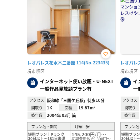
お気
レオパレス花水木二番館 114(No.223435)
レオパレスけ
に入
り登
堺市堺区
堺市堺区
録
インターネット使い放題・U-NEXT
イ
一般作品見放題プラン有
一
阪和線「三国ケ丘駅」徒歩10分
アクセス
アクセス
1K
19.87m²
間取り
面積
間取り
2004年 03月 築
築年数
築年数
プラン名・期間
月額目安
プラン名
145,200
円/月～
短期プラン｜Pランク
短期プラン
30日以上～181日未満
30日以上～
初期費用他 69,300円～