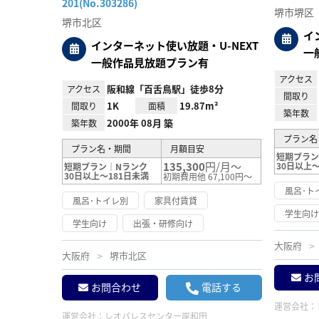
201(No.303286)
り登
堺市堺区
録
堺市北区
イ
インターネット使い放題・U-NEXT
一
一般作品見放題プラン有
アクセス
阪和線「百舌鳥駅」徒歩8分
アクセス
間取り
1K
19.87m²
間取り
面積
築年数
2000年 08月 築
築年数
プラン名
プラン名・期間
月額目安
短期プラン
135,300
円/月～
30日以上～
短期プラン｜Nランク
30日以上～181日未満
初期費用他 67,100円～
風呂･ト
風呂･トイレ別
家具付賃貸
学生向
学生向け
出張・研修向け
大阪府
大阪府
堺市北区
お
お問合わせ
電話する
運営会社：
運営会社：
レオパレスセンター岸和田