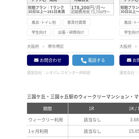
178,200
円/月～
短期プラン｜Tランク
短期プラン
30日以上～181日未満
30日以上～
初期費用他 73,700円～
風呂･トイレ別
家具付賃貸
風呂･ト
学生向け
出張・研修向け
学生向
大阪府
堺市堺区
大阪府
お問合わせ
電話する
お
運営会社：
レオパレスセンター岸和田
運営会社：
三国ケ丘・三国ヶ丘駅のウィークリーマンション・マ
期間
1R
1K /
ウィークリー利用
該当なし
3.6
1ヶ月利用
該当なし
15.