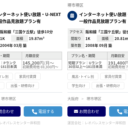
り登
堺市堺区
録
ンターネット使い放題・U-NEXT
インターネット使い放題・U
般作品見放題プラン有
一般作品見放題プラン有
阪和線「三国ケ丘駅」徒歩10分
阪和線「三国ケ丘駅」徒
アクセス
1K
19.87m²
1K
20.81m
面積
間取り
面積
2004年 03月 築
2008年 09月 築
築年数
・期間
月額目安
プラン名・期間
月額目安
145,200
円/月～
191,400
｜Pランク
短期プラン｜Uランク
181日未満
30日以上～181日未満
初期費用他 69,300円～
初期費用他 7
イレ別
家具付賃貸
風呂･トイレ別
家具付賃貸
け
出張・研修向け
学生向け
出張・研修向け
堺市堺区
大阪府
堺市堺区
問合わせ
電話する
お問合わせ
電
レオパレスセンター岸和田
運営会社：
レオパレスセンター岸和田