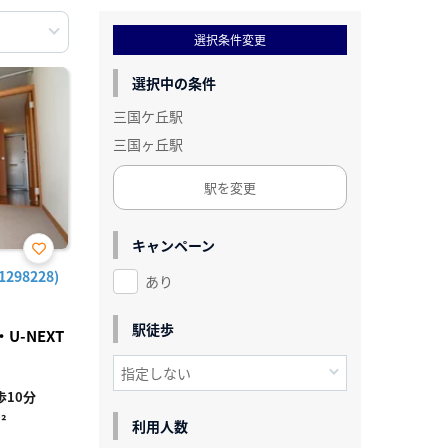
選択条件変更
選択中の条件
三国ケ丘駅
三国ヶ丘駅
駅を変更
キャンペーン
お気
98228)
あり
に入
り登
録
駅徒歩
-NEXT
10分
²
利用人数