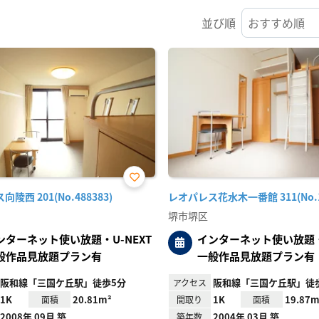
並び順
お気
陵西 201(No.488383)
レオパレス花水木一番館 311(No.12
に入
り登
堺市堺区
録
ンターネット使い放題・U-NEXT
インターネット使い放題・U
般作品見放題プラン有
一般作品見放題プラン有
阪和線「三国ケ丘駅」徒歩5分
阪和線「三国ケ丘駅」徒歩
アクセス
1K
20.81m²
1K
19.87m
面積
間取り
面積
2008年 09月 築
2004年 03月 築
築年数