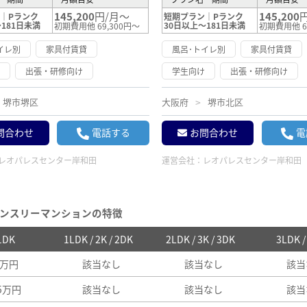
145,200
円/月～
145,200
｜Pランク
短期プラン｜Pランク
181日未満
30日以上～181日未満
初期費用他 69,300円～
初期費用他 6
イレ別
家具付賃貸
風呂･トイレ別
家具付賃貸
け
出張・研修向け
学生向け
出張・研修向け
堺市堺区
大阪府
堺市北区
問合わせ
電話する
お問合わせ
電
レオパレスセンター岸和田
運営会社：
レオパレスセンター岸和田
ンスリーマンションの特徴
 1DK
1LDK / 2K / 2DK
2LDK / 3K / 3DK
3LDK 
8万円
該当なし
該当なし
該当
05万円
該当なし
該当なし
該当