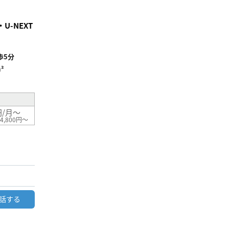
り登
録
-NEXT
歩5分
²
円/月～
4,800円～
話する