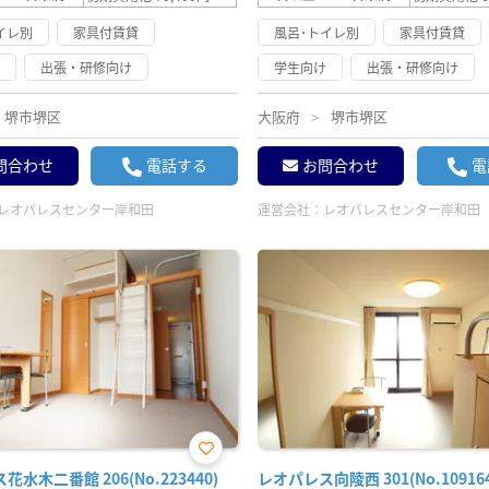
イレ別
家具付賃貸
風呂･トイレ別
家具付賃貸
け
出張・研修向け
学生向け
出張・研修向け
堺市堺区
大阪府
堺市堺区
問合わせ
電話する
お問合わせ
電
レオパレスセンター岸和田
運営会社：
レオパレスセンター岸和田
お気
水木二番館 206(No.223440)
レオパレス向陵西 301(No.109164
に入