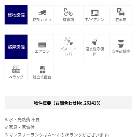
建物設備
防犯カメラ
駐輪場
TVドアホン
駐車場
部屋設備
バス･トイ
温水洗浄便
エアコン
浴室乾燥機
レ別
座
ベランダ
独立洗面台
物件概要（お問合わせNo.261413）
※水・光熱費 不要
※家具・家電付
※マンスリーランクはＡ～Ｚの26ランクがございます。