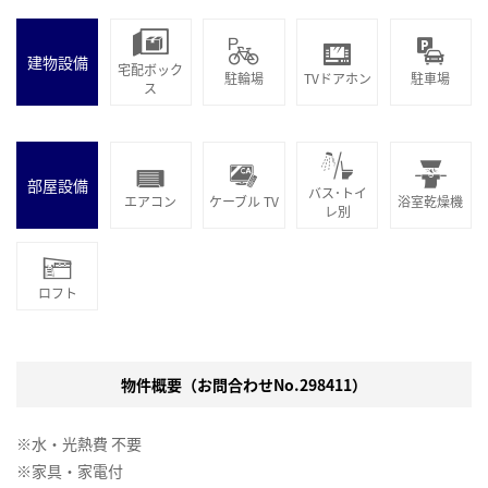
建物設備
宅配ボック
駐輪場
TVドアホン
駐車場
ス
部屋設備
バス･トイ
エアコン
ケーブル TV
浴室乾燥機
レ別
ロフト
物件概要（お問合わせNo.298411）
※水・光熱費 不要
※家具・家電付