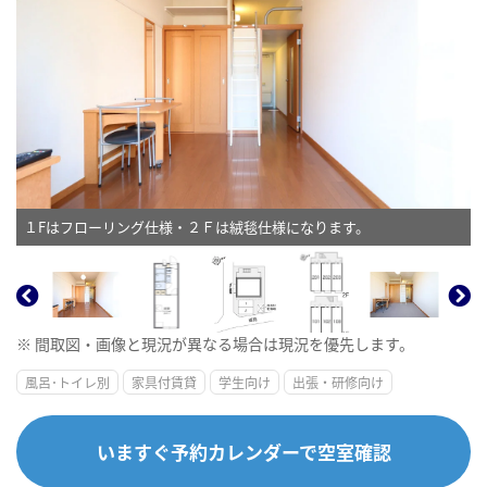
１Fはフローリング仕様・２Ｆは絨毯仕様になります。
※ 間取図・画像と現況が異なる場合は現況を優先します。
風呂･トイレ別
家具付賃貸
学生向け
出張・研修向け
いますぐ予約カレンダーで空室確認