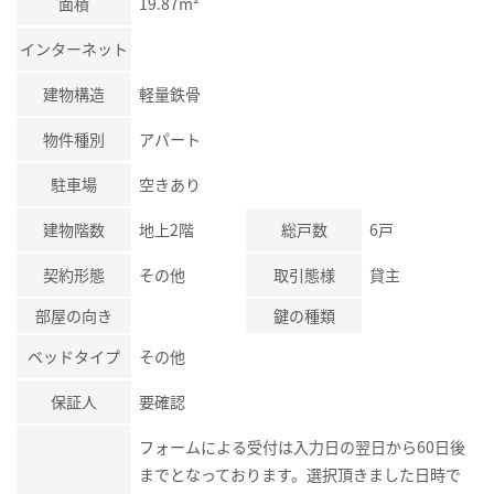
面積
19.87m²
インターネット
建物構造
軽量鉄骨
物件種別
アパート
駐車場
空きあり
建物階数
地上2階
総戸数
6戸
契約形態
その他
取引態様
貸主
部屋の向き
鍵の種類
ベッドタイプ
その他
保証人
要確認
フォームによる受付は入力日の翌日から60日後
までとなっております。選択頂きました日時で