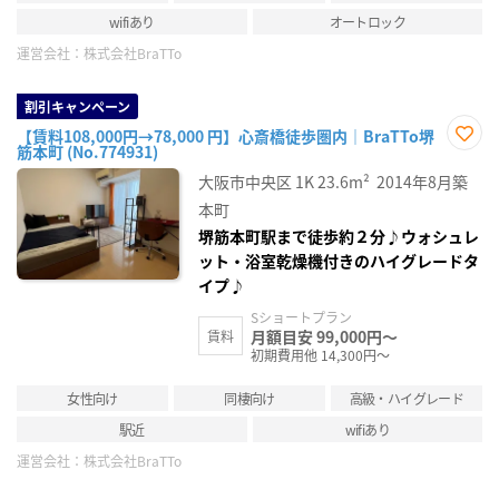
wifiあり
オートロック
運営会社：
株式会社BraTTo
割引キャンペーン
【賃料108,000円→78,000 円】心斎橋徒歩圏内｜BraTTo堺
筋本町 (No.774931)
お気
に入
大阪市中央区
1K
23.6m²
2014年8月築
り登
録
本町
堺筋本町駅まで徒歩約２分♪ウォシュレ
ット・浴室乾燥機付きのハイグレードタ
イプ♪
Sショートプラン
月額目安 99,000円～
賃料
初期費用他 14,300円～
女性向け
同棲向け
高級・ハイグレード
駅近
wifiあり
運営会社：
株式会社BraTTo