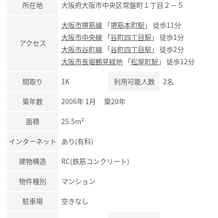
所在地
大阪府大阪市中央区常盤町１丁目２－５
大阪市堺筋線
「
堺筋本町駅
」 徒歩11分
大阪市中央線
「
谷町四丁目駅
」 徒歩1分
アクセス
大阪市谷町線
「
谷町四丁目駅
」 徒歩2分
大阪市長堀鶴見緑地
「
松屋町駅
」 徒歩12分
間取り
1K
利用可能人数
2名
築年数
2006年 1月 築20年
面積
25.5m²
インターネット
あり(有料)
建物構造
RC(鉄筋コンクリート)
物件種別
マンション
駐車場
空きなし