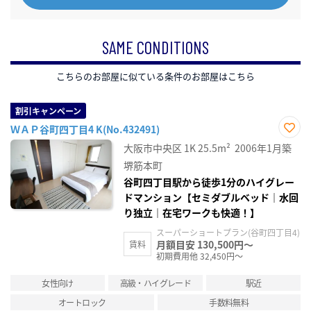
SAME CONDITIONS
こちらのお部屋に似ている条件のお部屋はこちら
割引キャンペーン
ＷＡＰ谷町四丁目4 K(No.432491)
お気
大阪市中央区
1K
25.5m²
2006年1月築
に入
り登
堺筋本町
録
谷町四丁目駅から徒歩1分のハイグレー
ドマンション【セミダブルベッド｜水回
り独立｜在宅ワークも快適！】
スーパーショートプラン(谷町四丁目4)
月額目安 130,500円～
賃料
初期費用他 32,450円～
女性向け
高級・ハイグレード
駅近
オートロック
手数料無料