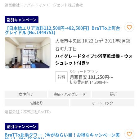
運営会社：
アパルトマンエージェント株式会社
割引キャンペーン
【日本橋エリア賃料112,500円→82,500円】BraTTo上町台
クレイドル (No.1444751)
お気
に入
大阪市中央区
1K
22.1m²
2011年8月築
り登
録
谷町九丁目
ハイグレードタイプ✨浴室乾燥機・ウォ
シュレット付き✨
Sショートプラン
月額目安 101,250円～
賃料
初期費用他 14,300円～
女性向け
高級・ハイグレード
駅近
wifiあり
オートロック
運営会社：
株式会社BraTTo
割引キャンペーン
BraTTo北浜タワー【今がねらい目！お得なキャンペーン実
施！】 (No.553981)