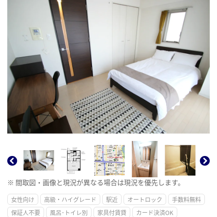
※ 間取図・画像と現況が異なる場合は現況を優先します。
女性向け
高級・ハイグレード
駅近
オートロック
手数料無料
保証人不要
風呂･トイレ別
家具付賃貸
カード決済OK