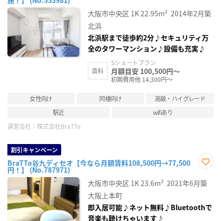
お気
に入
大阪市中央区
1K
22.95m²
2014年2月築
り登
録
北浜
北浜駅まで徒歩約2分♪セキュリティ万
全のタワーマンション♪設備も充実♪
Sショートプラン
月額目安 100,500円～
賃料
初期費用他 14,300円～
女性向け
同棲向け
高級・ハイグレード
駅近
wifiあり
運営会社：
株式会社BraTTo
割引キャンペーン
BraTTo谷九ディセオ【今なら月額賃料108,500円→77,500
円！】 (No.787971)
お気
に入
大阪市中央区
1K
23.6m²
2021年6月築
り登
録
大阪上本町
即入居可能♪ネット無料♪Bluetoothで
音楽も聴けちゃいます♪