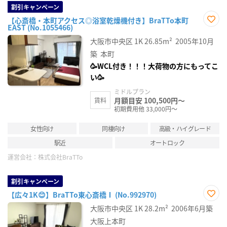
割引キャンペーン
【心斎橋・本町アクセス◎浴室乾燥機付き】BraTTo本町
EAST (No.1055466)
お気
に入
大阪市中央区
1K
26.85m²
2005年10月
り登
録
築
本町
🥳WCL付き！！！大荷物の方にもってこ
い🥳
ミドルプラン
月額目安 100,500円～
賃料
初期費用他 33,000円～
女性向け
同棲向け
高級・ハイグレード
駅近
オートロック
運営会社：
株式会社BraTTo
割引キャンペーン
【広々1K😊】BraTTo東心斎橋Ⅰ (No.992970)
お気
大阪市中央区
1K
28.2m²
2006年6月築
に入
り登
大阪上本町
録