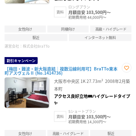
ロングプラン
月額目安 103,500円～
賃料
初期費用他 44,000円～
女性向け
同棲向け
高級・ハイグレード
駅近
インターネット無料
運営会社：
株式会社BraTTo
割引キャンペーン
【梅田・難波・新大阪直結｜複数沿線利用可】BraTTo東本
町アスヴェルⅡ (No.1414736)
お気
に入
大阪市中央区
1K
27.73m²
2008年2月築
り登
録
本町
アクセス良好立地🚃ハイグレードタイプ
✨
Sショートプラン
月額目安 103,500円～
賃料
初期費用他 14,300円～
女性向け
高級・ハイグレード
駅近