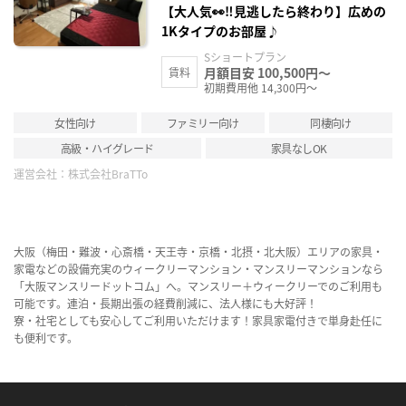
【大人気👀‼見逃したら終わり】広めの
1Kタイプのお部屋♪
Sショートプラン
月額目安 100,500円～
賃料
初期費用他 14,300円～
女性向け
ファミリー向け
同棲向け
高級・ハイグレード
家具なしOK
運営会社：
株式会社BraTTo
大阪（梅田・難波・心斎橋・天王寺・京橋・北摂・北大阪）エリアの家具・
家電などの設備充実のウィークリーマンション・マンスリーマンションなら
「大阪マンスリードットコム」へ。マンスリー＋ウィークリーでのご利用も
可能です。連泊・長期出張の経費削減に、法人様にも大好評！
寮・社宅としても安心してご利用いただけます！家具家電付きで単身赴任に
も便利です。