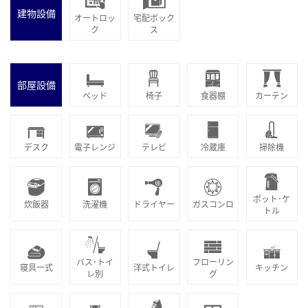
建物設備
オートロッ
宅配ボック
ク
ス
部屋設備
ベッド
椅子
食器棚
カーテン
デスク
電子レンジ
テレビ
冷蔵庫
掃除機
ポット･ケ
炊飯器
洗濯機
ドライヤー
ガスコンロ
トル
バス･トイ
フローリン
寝具一式
洋式トイレ
キッチン
レ別
グ