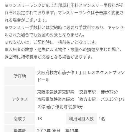
※マンスリーランクに応じた部屋利用料とマンスリー手数料がそ
れぞれ設定されております。マンスリーランクは予告無く変更さ
れる場合がございます。
※マンスリー手数料とは契約時に必要な手数料であり、キャンセ
ルされた場合でも返金の対象となりません。
※お支払いは、ご契約時に一括前払いとなります。
※入居者の故意・過失による物件・設備への損傷が生じた場合、
退室時に補修費用が必要となる場合があります。
大阪府枚方市茄子作１丁目 レオネクストプラン
所在地
ドール
京阪電気鉄道交野線
「
交野市駅
」 徒歩22分
アクセス
京阪電気鉄道京阪線
「
枚方市駅
」 バス15分 (バ
ス停)茄子作北町 徒歩6分
間取り
1K
利用可能人数
1名
築年数
2013年 06月 築13年