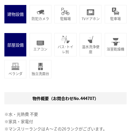
建物設備
防犯カメラ
駐輪場
TVドアホン
駐車場
部屋設備
バス･トイ
温水洗浄便
エアコン
浴室乾燥機
レ別
座
ベランダ
独立洗面台
物件概要（お問合わせNo.444707）
※水・光熱費 不要
※家具・家電付
※マンスリーランクはＡ～Ｚの26ランクがございます。