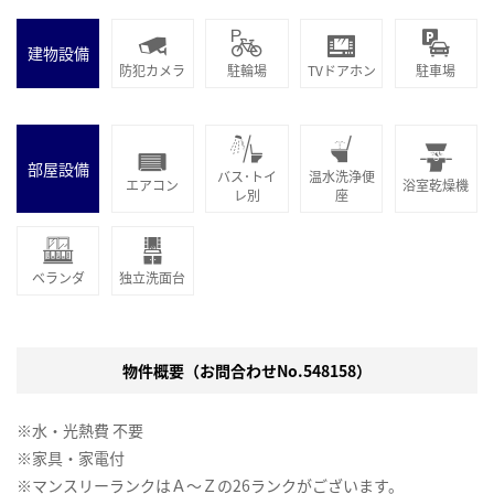
建物設備
防犯カメラ
駐輪場
TVドアホン
駐車場
部屋設備
バス･トイ
温水洗浄便
エアコン
浴室乾燥機
レ別
座
ベランダ
独立洗面台
物件概要（お問合わせNo.548158）
※水・光熱費 不要
※家具・家電付
※マンスリーランクはＡ～Ｚの26ランクがございます。