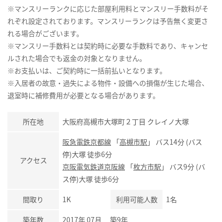
※マンスリーランクに応じた部屋利用料とマンスリー手数料がそ
れぞれ設定されております。マンスリーランクは予告無く変更さ
れる場合がございます。
※マンスリー手数料とは契約時に必要な手数料であり、キャンセ
ルされた場合でも返金の対象となりません。
※お支払いは、ご契約時に一括前払いとなります。
※入居者の故意・過失による物件・設備への損傷が生じた場合、
退室時に補修費用が必要となる場合があります。
所在地
大阪府高槻市大塚町２丁目 クレイノ大塚
阪急電鉄京都線
「
高槻市駅
」 バス14分 (バス
停)大塚 徒歩6分
アクセス
京阪電気鉄道京阪線
「
枚方市駅
」 バス9分 (バ
ス停)大塚 徒歩6分
間取り
1K
利用可能人数
1名
築年数
2017年 07月 築9年