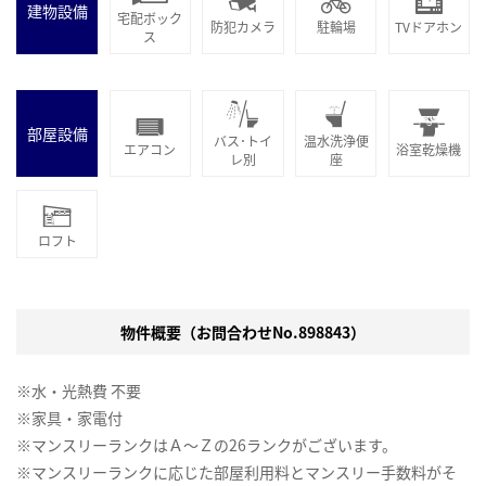
建物設備
宅配ボック
防犯カメラ
駐輪場
TVドアホン
ス
部屋設備
バス･トイ
温水洗浄便
エアコン
浴室乾燥機
レ別
座
ロフト
物件概要（お問合わせNo.898843）
※水・光熱費 不要
※家具・家電付
※マンスリーランクはＡ～Ｚの26ランクがございます。
※マンスリーランクに応じた部屋利用料とマンスリー手数料がそ