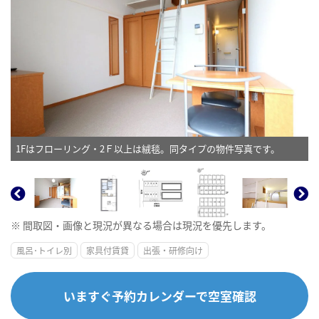
1Fはフローリング・2Ｆ以上は絨毯。同タイプの物件写真です。
※ 間取図・画像と現況が異なる場合は現況を優先します。
風呂･トイレ別
家具付賃貸
出張・研修向け
いますぐ予約カレンダーで空室確認