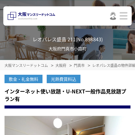
レオパレス盛晶 211(No.898843)
大阪府門真市小路町
大阪マンスリードットコム
大阪府
門真市
レオパレス盛晶の物件詳
敷金・礼金無料
光熱費賃料込
インターネット使い放題・U-NEXT一般作品見放題プ
ラン有