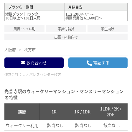
プラン名・期間
月額目安
112,200
円/月～
短期プラン｜Iランク
30日以上～181日未満
初期費用他 61,600円～
風呂･トイレ別
家具付賃貸
学生向け
出張・研修向け
大阪府
枚方市
お問合わせ
電話する
運営会社：
レオパレスセンター枚方
光善寺駅のウィークリーマンション・マンスリーマンション
の特徴
1LDK / 2K /
2
期間
1R
1K / 1DK
2DK
ウィークリー利用
該当なし
該当なし
該当なし