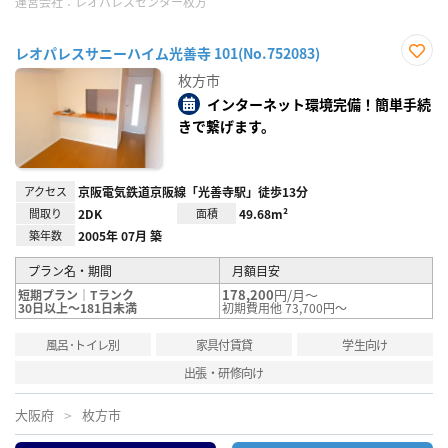
運営会社：
レオパレスセンター枚方
レオパレスサニーハイム光善寺 101(No.752083)
お気
枚方市
に入
り登
インターネット環境完備！簡単手続
録
きで繋げます。
アクセス
京阪電気鉄道京阪線「光善寺駅」徒歩13分
間取り
2DK
面積
49.68m²
築年数
2005年 07月 築
プラン名・期間
月額目安
178,200
円/月～
短期プラン｜Tランク
30日以上～181日未満
初期費用他 73,700円～
風呂･トイレ別
家具付賃貸
学生向け
出張・研修向け
大阪府
枚方市