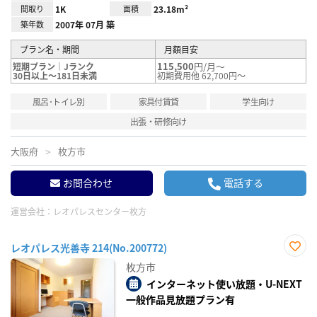
間取り
1K
面積
23.18m²
築年数
2007年 07月 築
プラン名・期間
月額目安
115,500
円/月～
短期プラン｜Jランク
30日以上～181日未満
初期費用他 62,700円～
風呂･トイレ別
家具付賃貸
学生向け
出張・研修向け
大阪府
枚方市
お問合わせ
電話する
運営会社：
レオパレスセンター枚方
レオパレス光善寺 214(No.200772)
お気
枚方市
に入
り登
インターネット使い放題・U-NEXT
録
一般作品見放題プラン有