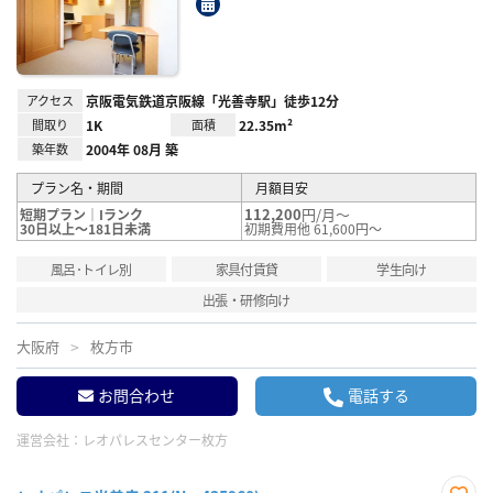
り登
録
アクセス
京阪電気鉄道京阪線「光善寺駅」徒歩12分
間取り
1K
面積
22.35m²
築年数
2004年 08月 築
プラン名・期間
月額目安
112,200
円/月～
短期プラン｜Iランク
30日以上～181日未満
初期費用他 61,600円～
風呂･トイレ別
家具付賃貸
学生向け
出張・研修向け
大阪府
枚方市
お問合わせ
電話する
運営会社：
レオパレスセンター枚方