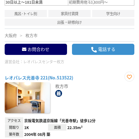
30日以上～181日未満
初期費用他 63,800円～
風呂･トイレ別
家具付賃貸
学生向け
出張・研修向け
大阪府
枚方市
お問合わせ
電話する
運営会社：
レオパレスセンター枚方
レオパレス光善寺 221(No.513522)
お気
枚方市
に入
り登
録
アクセス
京阪電気鉄道京阪線「光善寺駅」徒歩12分
間取り
1K
面積
22.35m²
築年数
2004年 08月 築