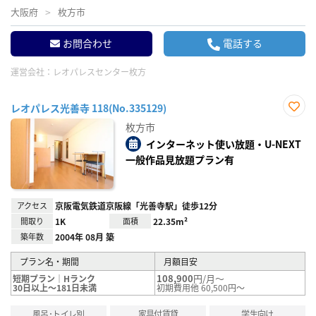
大阪府
枚方市
お問合わせ
電話する
運営会社：
レオパレスセンター枚方
レオパレス光善寺 118(No.335129)
お気
枚方市
に入
り登
インターネット使い放題・U-NEXT
録
一般作品見放題プラン有
アクセス
京阪電気鉄道京阪線「光善寺駅」徒歩12分
間取り
1K
面積
22.35m²
築年数
2004年 08月 築
プラン名・期間
月額目安
108,900
円/月～
短期プラン｜Hランク
30日以上～181日未満
初期費用他 60,500円～
風呂･トイレ別
家具付賃貸
学生向け