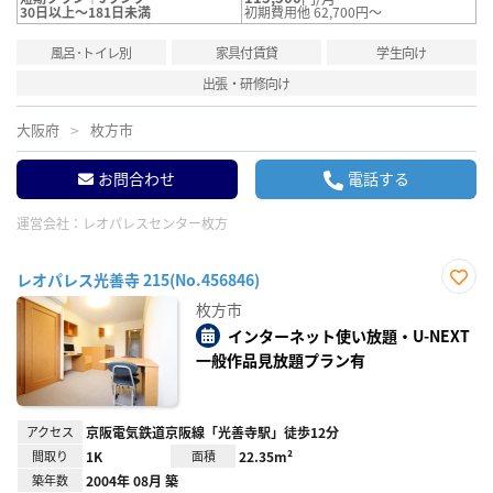
30日以上～181日未満
初期費用他 62,700円～
風呂･トイレ別
家具付賃貸
学生向け
出張・研修向け
大阪府
枚方市
お問合わせ
電話する
運営会社：
レオパレスセンター枚方
レオパレス光善寺 215(No.456846)
お気
枚方市
に入
り登
インターネット使い放題・U-NEXT
録
一般作品見放題プラン有
アクセス
京阪電気鉄道京阪線「光善寺駅」徒歩12分
間取り
1K
面積
22.35m²
築年数
2004年 08月 築