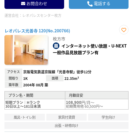
お問合わせ
電話する
運営会社：
レオパレスセンター枚方
レオパレス光善寺 120(No.200766)
お気
枚方市
に入
り登
インターネット使い放題・U-NEXT
録
一般作品見放題プラン有
アクセス
京阪電気鉄道京阪線「光善寺駅」徒歩12分
間取り
1K
面積
22.35m²
築年数
2004年 08月 築
プラン名・期間
月額目安
108,900
円/月～
短期プラン｜Hランク
30日以上～181日未満
初期費用他 60,500円～
風呂･トイレ別
家具付賃貸
学生向け
出張・研修向け