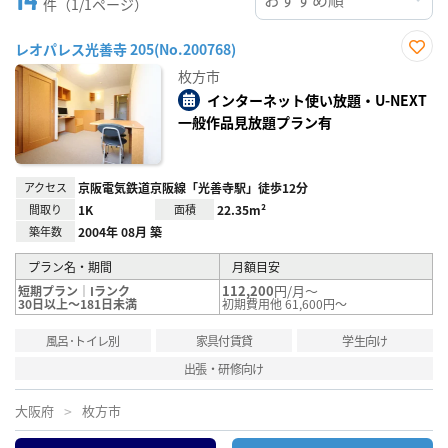
件（1/1ページ）
レオパレス光善寺 205(No.200768)
お気
枚方市
に入
り登
インターネット使い放題・U-NEXT
録
一般作品見放題プラン有
アクセス
京阪電気鉄道京阪線「光善寺駅」徒歩12分
間取り
1K
面積
22.35m²
築年数
2004年 08月 築
プラン名・期間
月額目安
112,200
円/月～
短期プラン｜Iランク
30日以上～181日未満
初期費用他 61,600円～
風呂･トイレ別
家具付賃貸
学生向け
出張・研修向け
大阪府
枚方市