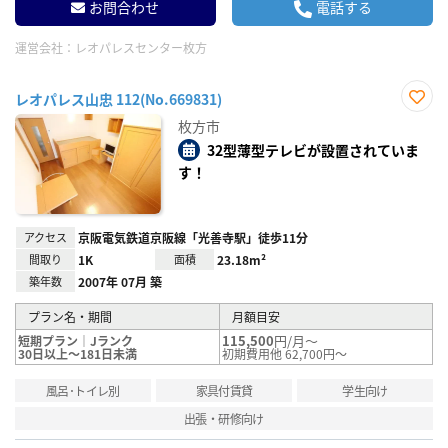
お問合わせ
電話する
運営会社：
レオパレスセンター枚方
レオパレス山忠 112(No.669831)
お気
枚方市
に入
り登
32型薄型テレビが設置されていま
録
す！
アクセス
京阪電気鉄道京阪線「光善寺駅」徒歩11分
間取り
1K
面積
23.18m²
築年数
2007年 07月 築
プラン名・期間
月額目安
115,500
円/月～
短期プラン｜Jランク
30日以上～181日未満
初期費用他 62,700円～
風呂･トイレ別
家具付賃貸
学生向け
出張・研修向け