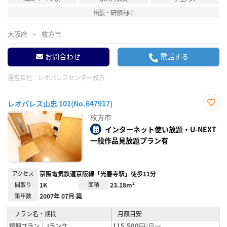
出張・研修向け
大阪府
枚方市
お問合わせ
電話する
運営会社：
レオパレスセンター枚方
レオパレス山忠 101(No.647917)
お気
枚方市
に入
り登
インターネット使い放題・U-NEXT
録
一般作品見放題プラン有
アクセス
京阪電気鉄道京阪線「光善寺駅」徒歩11分
間取り
1K
面積
23.18m²
築年数
2007年 07月 築
プラン名・期間
月額目安
115,500
円/月～
短期プラン｜Jランク