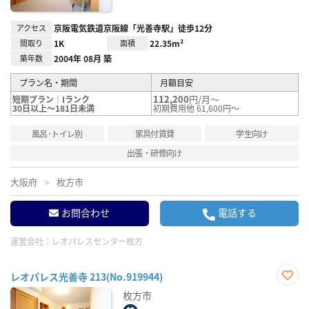
アクセス
京阪電気鉄道京阪線「光善寺駅」徒歩12分
間取り
1K
面積
22.35m²
築年数
2004年 08月 築
プラン名・期間
月額目安
112,200
円/月～
短期プラン｜Iランク
30日以上～181日未満
初期費用他 61,600円～
風呂･トイレ別
家具付賃貸
学生向け
出張・研修向け
大阪府
枚方市
お問合わせ
電話する
運営会社：
レオパレスセンター枚方
レオパレス光善寺 213(No.919944)
お気
枚方市
に入