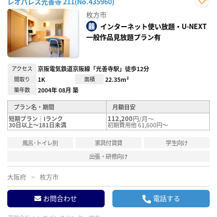
レオパレス光善寺 211(No.435960)
お気
枚方市
に入
り登
インターネット使い放題・U-NEXT
録
一般作品見放題プラン有
アクセス
京阪電気鉄道京阪線「光善寺駅」徒歩12分
間取り
1K
面積
22.35m²
築年数
2004年 08月 築
プラン名・期間
月額目安
112,200
円/月～
短期プラン｜Iランク
30日以上～181日未満
初期費用他 61,600円～
風呂･トイレ別
家具付賃貸
学生向け
出張・研修向け
大阪府
枚方市
お問合わせ
電話する