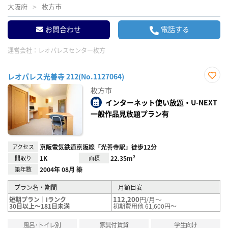
大阪府
枚方市
お問合わせ
電話する
運営会社：
レオパレスセンター枚方
レオパレス光善寺 212(No.1127064)
お気
枚方市
に入
り登
インターネット使い放題・U-NEXT
録
一般作品見放題プラン有
アクセス
京阪電気鉄道京阪線「光善寺駅」徒歩12分
間取り
1K
面積
22.35m²
築年数
2004年 08月 築
プラン名・期間
月額目安
112,200
円/月～
短期プラン｜Iランク
30日以上～181日未満
初期費用他 61,600円～
風呂･トイレ別
家具付賃貸
学生向け