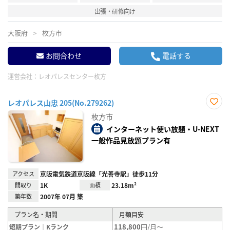
出張・研修向け
大阪府
枚方市
お問合わせ
電話する
運営会社：
レオパレスセンター枚方
レオパレス山忠 205(No.279262)
お気
枚方市
に入
り登
インターネット使い放題・U-NEXT
録
一般作品見放題プラン有
アクセス
京阪電気鉄道京阪線「光善寺駅」徒歩11分
間取り
1K
面積
23.18m²
築年数
2007年 07月 築
プラン名・期間
月額目安
118,800
円/月～
短期プラン｜Kランク