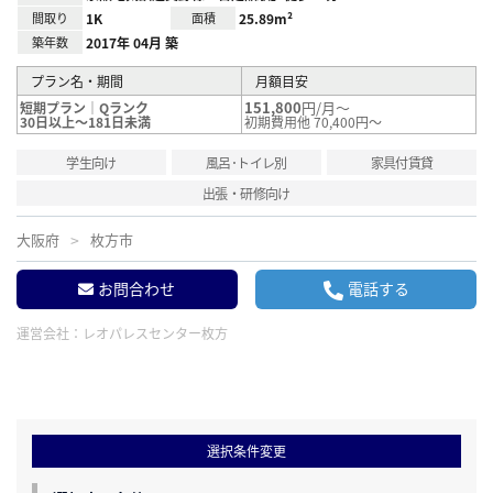
間取り
1K
面積
25.89m²
築年数
2017年 04月 築
プラン名・期間
月額目安
151,800
円/月～
短期プラン｜Qランク
30日以上～181日未満
初期費用他 70,400円～
学生向け
風呂･トイレ別
家具付賃貸
出張・研修向け
大阪府
枚方市
お問合わせ
電話する
運営会社：
レオパレスセンター枚方
選択条件変更