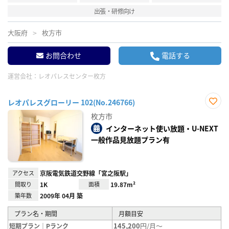
出張・研修向け
大阪府
枚方市
お問合わせ
電話する
運営会社：
レオパレスセンター枚方
レオパレスグローリー 102(No.246766)
お気
枚方市
に入
り登
インターネット使い放題・U-NEXT
録
一般作品見放題プラン有
アクセス
京阪電気鉄道交野線「宮之阪駅」
間取り
1K
面積
19.87m²
築年数
2009年 04月 築
プラン名・期間
月額目安
145,200
円/月～
短期プラン｜Pランク