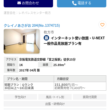
お問合わせ
電話する
運営会社：
レオパレスセンター枚方
クレイノあさがお 204(No.1374715)
お気
枚方市
に入
り登
インターネット使い放題・U-NEXT
録
一般作品見放題プラン有
アクセス
京阪電気鉄道交野線「宮之阪駅」徒歩25分
間取り
1K
面積
25.89m²
築年数
2017年 04月 築
プラン名・期間
月額目安
151,800
円/月～
短期プラン｜Qランク
30日以上～181日未満
初期費用他 70,400円～
学生向け
風呂･トイレ別
家具付賃貸
出張・研修向け