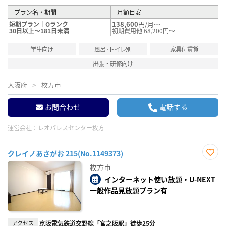
プラン名・期間
月額目安
138,600
円/月～
短期プラン｜Oランク
30日以上～181日未満
初期費用他 68,200円～
学生向け
風呂･トイレ別
家具付賃貸
出張・研修向け
大阪府
枚方市
お問合わせ
電話する
運営会社：
レオパレスセンター枚方
クレイノあさがお 215(No.1149373)
お気
枚方市
に入
り登
インターネット使い放題・U-NEXT
録
一般作品見放題プラン有
アクセス
京阪電気鉄道交野線「宮之阪駅」徒歩25分