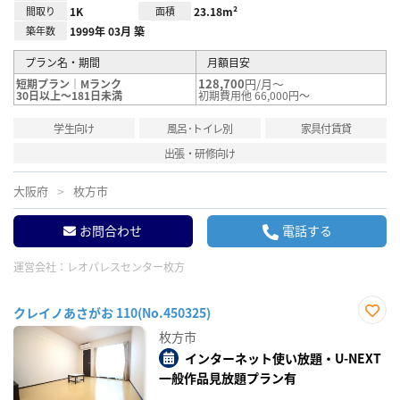
間取り
1K
面積
23.18m²
築年数
1999年 03月 築
プラン名・期間
月額目安
128,700
円/月～
短期プラン｜Mランク
30日以上～181日未満
初期費用他 66,000円～
学生向け
風呂･トイレ別
家具付賃貸
出張・研修向け
大阪府
枚方市
お問合わせ
電話する
運営会社：
レオパレスセンター枚方
クレイノあさがお 110(No.450325)
お気
枚方市
に入
り登
インターネット使い放題・U-NEXT
録
一般作品見放題プラン有