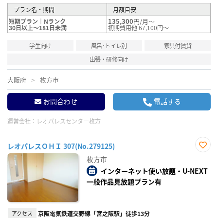
プラン名・期間
月額目安
135,300
円/月～
短期プラン｜Nランク
30日以上～181日未満
初期費用他 67,100円～
学生向け
風呂･トイレ別
家具付賃貸
出張・研修向け
大阪府
枚方市
お問合わせ
電話する
運営会社：
レオパレスセンター枚方
レオパレスＯＨＩ 307(No.279125)
お気
枚方市
に入
り登
インターネット使い放題・U-NEXT
録
一般作品見放題プラン有
アクセス
京阪電気鉄道交野線「宮之阪駅」徒歩13分