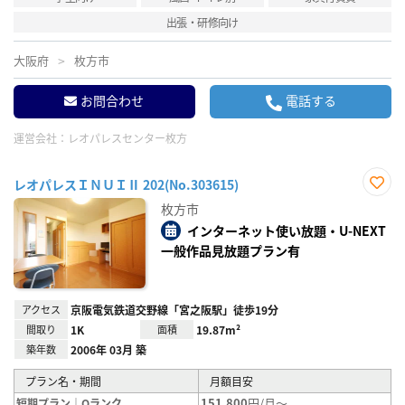
出張・研修向け
大阪府
枚方市
お問合わせ
電話する
運営会社：
レオパレスセンター枚方
レオパレスＩＮＵＩⅡ 202(No.303615)
お気
枚方市
に入
り登
インターネット使い放題・U-NEXT
録
一般作品見放題プラン有
アクセス
京阪電気鉄道交野線「宮之阪駅」徒歩19分
間取り
1K
面積
19.87m²
築年数
2006年 03月 築
プラン名・期間
月額目安
151,800
円/月～
短期プラン｜Qランク