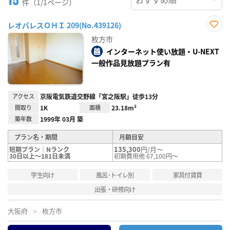
件（1/1ページ）
レオパレスＯＨＩ 209(No.439126)
お気
枚方市
に入
り登
インターネット使い放題・U-NEXT
録
一般作品見放題プラン有
アクセス
京阪電気鉄道交野線「宮之阪駅」徒歩13分
間取り
1K
面積
23.18m²
築年数
1999年 03月 築
プラン名・期間
月額目安
135,300
円/月～
短期プラン｜Nランク
30日以上～181日未満
初期費用他 67,100円～
学生向け
風呂･トイレ別
家具付賃貸
出張・研修向け
大阪府
枚方市