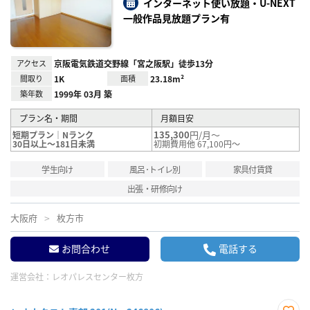
り登
インターネット使い放題・U-NEXT
録
一般作品見放題プラン有
アクセス
京阪電気鉄道交野線「宮之阪駅」徒歩13分
間取り
1K
面積
23.18m²
築年数
1999年 03月 築
プラン名・期間
月額目安
135,300
円/月～
短期プラン｜Nランク
30日以上～181日未満
初期費用他 67,100円～
学生向け
風呂･トイレ別
家具付賃貸
出張・研修向け
大阪府
枚方市
お問合わせ
電話する
運営会社：
レオパレスセンター枚方