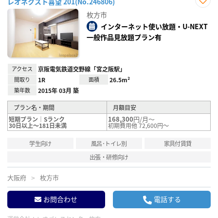
レオネクスト喜望 201(No.246806)
お気
枚方市
に入
り登
インターネット使い放題・U-NEXT
録
一般作品見放題プラン有
アクセス
京阪電気鉄道交野線「宮之阪駅」
間取り
1R
面積
26.5m²
築年数
2015年 03月 築
プラン名・期間
月額目安
168,300
円/月～
短期プラン｜Sランク
30日以上～181日未満
初期費用他 72,600円～
学生向け
風呂･トイレ別
家具付賃貸
出張・研修向け
大阪府
枚方市
お問合わせ
電話する