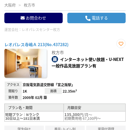
大阪府
枚方市
お問合わせ
電話する
運営会社：
レオパレスセンター枚方
レオパレス寺嶋Ａ 213(No.437282)
お気
枚方市
に入
り登
インターネット使い放題・U-NEXT
録
一般作品見放題プラン有
アクセス
京阪電気鉄道交野線「宮之阪駅」
間取り
1K
面積
22.35m²
築年数
2009年 02月 築
プラン名・期間
月額目安
135,300
円/月～
短期プラン｜Nランク
30日以上～181日未満
初期費用他 67,100円～
学生向け
風呂･トイレ別
家具付賃貸