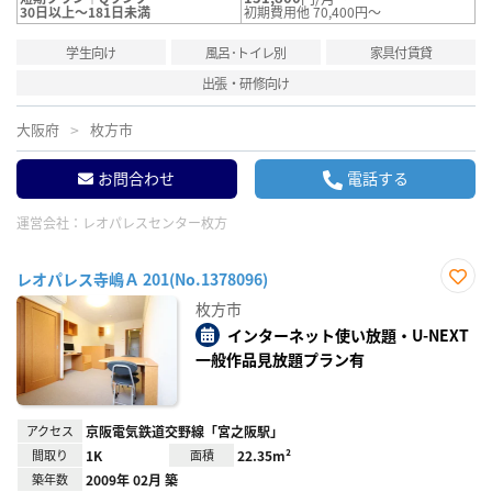
30日以上～181日未満
初期費用他 70,400円～
学生向け
風呂･トイレ別
家具付賃貸
出張・研修向け
大阪府
枚方市
お問合わせ
電話する
運営会社：
レオパレスセンター枚方
レオパレス寺嶋Ａ 201(No.1378096)
お気
枚方市
に入
り登
インターネット使い放題・U-NEXT
録
一般作品見放題プラン有
アクセス
京阪電気鉄道交野線「宮之阪駅」
間取り
1K
面積
22.35m²
築年数
2009年 02月 築