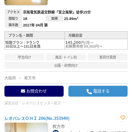
アクセス
京阪電気鉄道交野線「宮之阪駅」徒歩25分
間取り
1K
面積
25.89m²
築年数
2017年 04月 築
プラン名・期間
月額目安
145,200
円/月～
短期プラン｜Pランク
30日以上～181日未満
初期費用他 69,300円～
学生向け
風呂･トイレ別
家具付賃貸
出張・研修向け
大阪府
枚方市
お問合わせ
電話する
運営会社：
レオパレスセンター枚方
レオパレスＯＨＩ 206(No.353949)
お気
枚方市
に入