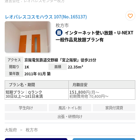
運営会社：
レオパレスセンター枚方
レオパレスコスモハウス 107(No.165137)
お気
枚方市
に入
り登
インターネット使い放題・U-NEXT
録
一般作品見放題プラン有
アクセス
京阪電気鉄道交野線「宮之阪駅」徒歩25分
間取り
1K
面積
22.35m²
築年数
2011年 01月 築
プラン名・期間
月額目安
151,800
円/月～
短期プラン｜Qランク
30日以上～181日未満
初期費用他 70,400円～
学生向け
風呂･トイレ別
家具付賃貸
出張・研修向け
大阪府
枚方市