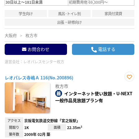
30日以上～181日未満
初期費用他 69,300円～
学生向け
風呂･トイレ別
家具付賃貸
出張・研修向け
大阪府
枚方市
お問合わせ
電話する
運営会社：
レオパレスセンター枚方
レオパレス寺嶋Ａ 116(No.200896)
お気
枚方市
に入
り登
インターネット使い放題・U-NEXT
録
一般作品見放題プラン有
アクセス
京阪電気鉄道交野線「宮之阪駅」
間取り
1K
面積
22.35m²
築年数
2009年 02月 築