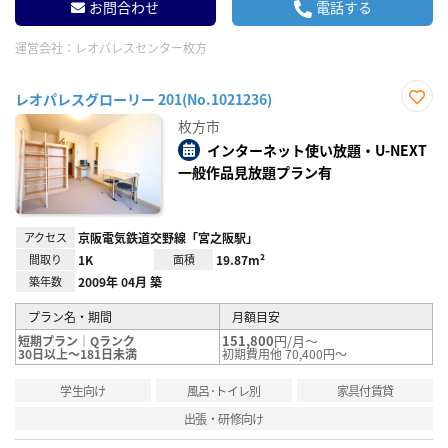
お問合わせ
電話する
運営会社：
レオパレスセンター枚方
レオパレスグローリー 201(No.1021236)
お気
枚方市
に入
り登
インターネット使い放題・U-NEXT
録
一般作品見放題プラン有
アクセス
京阪電気鉄道交野線「宮之阪駅」
間取り
1K
面積
19.87m²
築年数
2009年 04月 築
プラン名・期間
月額目安
151,800
円/月～
短期プラン｜Qランク
30日以上～181日未満
初期費用他 70,400円～
学生向け
風呂･トイレ別
家具付賃貸
出張・研修向け