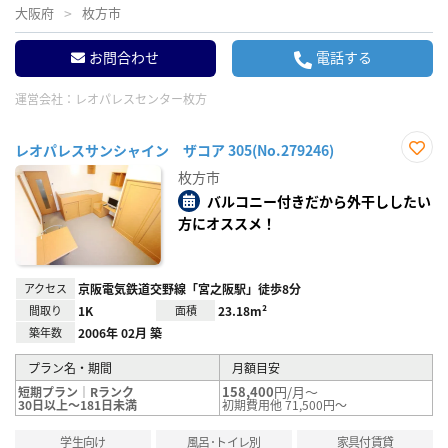
大阪府
枚方市
お問合わせ
電話する
運営会社：
レオパレスセンター枚方
レオパレスサンシャイン ザコア 305(No.279246)
お気
枚方市
に入
り登
バルコニー付きだから外干ししたい
録
方にオススメ！
アクセス
京阪電気鉄道交野線「宮之阪駅」徒歩8分
間取り
1K
面積
23.18m²
築年数
2006年 02月 築
プラン名・期間
月額目安
158,400
円/月～
短期プラン｜Rランク
30日以上～181日未満
初期費用他 71,500円～
学生向け
風呂･トイレ別
家具付賃貸