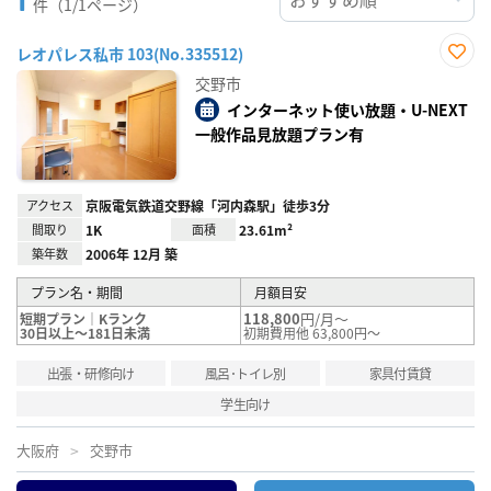
件（1/1ページ）
レオパレス私市 103(No.335512)
お気
交野市
に入
り登
インターネット使い放題・U-NEXT
録
一般作品見放題プラン有
アクセス
京阪電気鉄道交野線「河内森駅」徒歩3分
間取り
1K
面積
23.61m²
築年数
2006年 12月 築
プラン名・期間
月額目安
118,800
円/月～
短期プラン｜Kランク
30日以上～181日未満
初期費用他 63,800円～
出張・研修向け
風呂･トイレ別
家具付賃貸
学生向け
大阪府
交野市