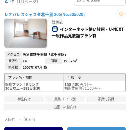
件（1/1ページ）
レオパレスシャスタ北千里 205(No.305020)
お気
箕面市
に入
り登
インターネット使い放題・U-NEXT
録
一般作品見放題プラン有
アクセス
阪急電鉄千里線「北千里駅」
間取り
1K
面積
19.87m²
築年数
2007年 07月 築
プラン名・期間
月額目安
158,400
円/月～
短期プラン｜Rランク
30日以上～181日未満
初期費用他 71,500円～
学生向け
風呂･トイレ別
家具付賃貸
出張・研修向け
大阪府
箕面市