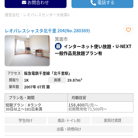
お問合わせ
電話する
運営会社：
レオパレスセンター大阪第6
レオパレスシャスタ北千里 204(No.280369)
お気
箕面市
に入
り登
インターネット使い放題・U-NEXT
録
一般作品見放題プラン有
アクセス
阪急電鉄千里線「北千里駅」
間取り
1K
面積
19.87m²
築年数
2007年 07月 築
プラン名・期間
月額目安
158,400
円/月～
短期プラン｜Rランク
30日以上～181日未満
初期費用他 71,500円～
学生向け
風呂･トイレ別
家具付賃貸
出張・研修向け