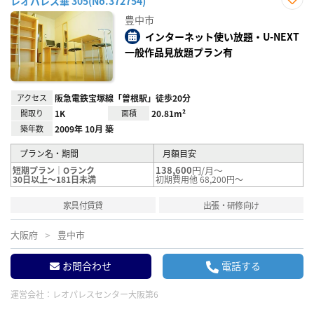
レオパレス華 305(No.372754)
お気
豊中市
に入
り登
インターネット使い放題・U-NEXT
録
一般作品見放題プラン有
アクセス
阪急電鉄宝塚線「曽根駅」徒歩20分
間取り
1K
面積
20.81m²
築年数
2009年 10月 築
プラン名・期間
月額目安
138,600
円/月～
短期プラン｜Oランク
30日以上～181日未満
初期費用他 68,200円～
家具付賃貸
出張・研修向け
大阪府
豊中市
お問合わせ
電話する
運営会社：
レオパレスセンター大阪第6