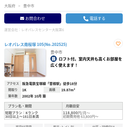
大阪府
豊中市
お問合わせ
電話する
運営会社：
レオパレスセンター大阪第6
レオパレス南桜塚 105(No.202525)
お気
豊中市
に入
り登
ロフト付。室内天井も高くお部屋を
録
広く使えます！
アクセス
阪急電鉄宝塚線「曽根駅」徒歩18分
間取り
1K
面積
19.87m²
築年数
2002年 10月 築
プラン名・期間
月額目安
118,800
円/月～
短期プラン｜Kランク
30日以上～181日未満
初期費用他 63,800円～
家具付賃貸
風呂･トイレ別
出張・研修向け