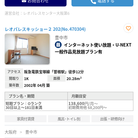
お問合わせ
電話する
運営会社：
レオパレスセンター大阪第6
レオパレスキッショー２ 202(No.470304)
お気
豊中市
に入
り登
インターネット使い放題・U-NEXT
録
一般作品見放題プラン有
アクセス
阪急電鉄宝塚線「曽根駅」徒歩12分
間取り
1K
面積
20.28m²
築年数
2002年 04月 築
プラン名・期間
月額目安
138,600
円/月～
短期プラン｜Oランク
30日以上～181日未満
初期費用他 68,200円～
家具付賃貸
風呂･トイレ別
出張・研修向け
大阪府
豊中市