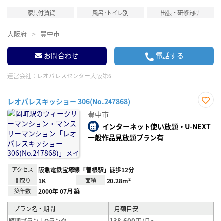
家具付賃貸
風呂･トイレ別
出張・研修向け
大阪府
豊中市
お問合わせ
電話する
運営会社：
レオパレスセンター大阪第6
レオパレスキッショー 306(No.247868)
お気
豊中市
に入
り登
インターネット使い放題・U-NEXT
録
一般作品見放題プラン有
アクセス
阪急電鉄宝塚線「曽根駅」徒歩12分
間取り
1K
面積
20.28m²
築年数
2000年 07月 築
プラン名・期間
月額目安
138,600
円/月～
短期プラン｜Oランク