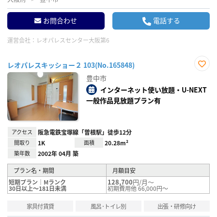
お問合わせ
電話する
運営会社：
レオパレスセンター大阪第6
レオパレスキッショー２ 103(No.165848)
お気
豊中市
に入
り登
インターネット使い放題・U-NEXT
録
一般作品見放題プラン有
アクセス
阪急電鉄宝塚線「曽根駅」徒歩12分
間取り
1K
面積
20.28m²
築年数
2002年 04月 築
プラン名・期間
月額目安
128,700
円/月～
短期プラン｜Mランク
30日以上～181日未満
初期費用他 66,000円～
家具付賃貸
風呂･トイレ別
出張・研修向け