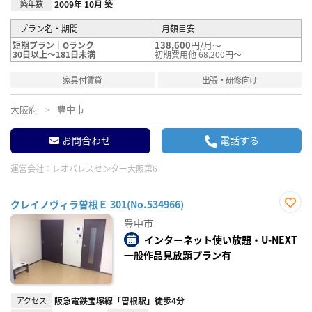
築年数
2009年 10月 築
プラン名・期間
月額目安
138,600
円/月～
短期プラン｜Oランク
30日以上～181日未満
初期費用他 68,200円～
家具付賃貸
出張・研修向け
大阪府
豊中市
お問合わせ
電話する
運営会社：
レオパレスセンター大阪第6
クレイノヴィラ曽根Ｅ 301(No.534966)
お気
豊中市
に入
り登
インターネット使い放題・U-NEXT
録
一般作品見放題プラン有
アクセス
阪急電鉄宝塚線「曽根駅」徒歩4分