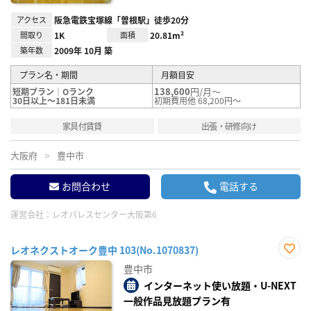
アクセス
阪急電鉄宝塚線「曽根駅」徒歩20分
間取り
1K
面積
20.81m²
築年数
2009年 10月 築
プラン名・期間
月額目安
138,600
円/月～
短期プラン｜Oランク
30日以上～181日未満
初期費用他 68,200円～
家具付賃貸
出張・研修向け
大阪府
豊中市
お問合わせ
電話する
運営会社：
レオパレスセンター大阪第6
レオネクストオーク豊中 103(No.1070837)
お気
豊中市
に入
り登
インターネット使い放題・U-NEXT
録
一般作品見放題プラン有