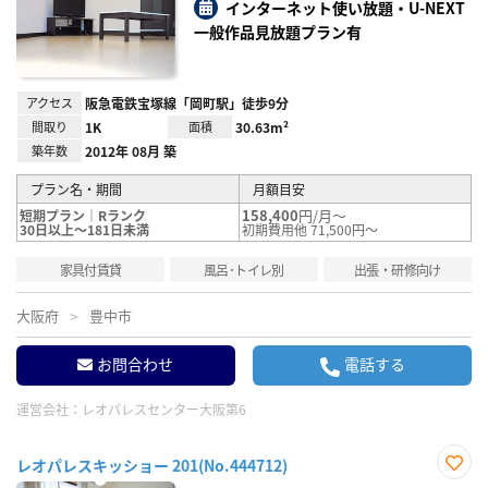
り登
インターネット使い放題・U-NEXT
録
一般作品見放題プラン有
アクセス
阪急電鉄宝塚線「岡町駅」徒歩9分
間取り
1K
面積
30.63m²
築年数
2012年 08月 築
プラン名・期間
月額目安
158,400
円/月～
短期プラン｜Rランク
30日以上～181日未満
初期費用他 71,500円～
家具付賃貸
風呂･トイレ別
出張・研修向け
大阪府
豊中市
お問合わせ
電話する
運営会社：
レオパレスセンター大阪第6
レオパレスキッショー 201(No.444712)
お気