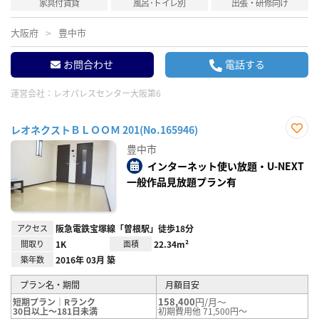
家具付賃貸
風呂･トイレ別
出張・研修向け
大阪府
豊中市
お問合わせ
電話する
運営会社：
レオパレスセンター大阪第6
レオネクストＢＬＯＯＭ 201(No.165946)
お気
豊中市
に入
り登
インターネット使い放題・U-NEXT
録
一般作品見放題プラン有
アクセス
阪急電鉄宝塚線「曽根駅」徒歩18分
間取り
1K
面積
22.34m²
築年数
2016年 03月 築
プラン名・期間
月額目安
158,400
円/月～
短期プラン｜Rランク
30日以上～181日未満
初期費用他 71,500円～