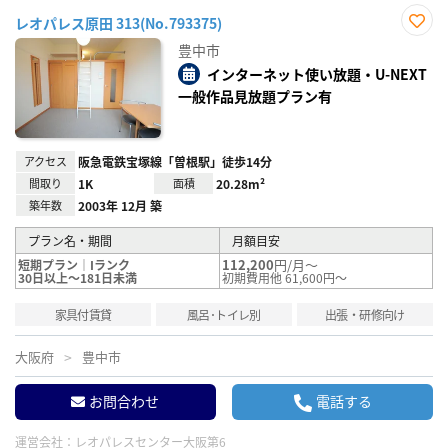
レオパレス原田 313(No.793375)
お気
豊中市
に入
り登
インターネット使い放題・U-NEXT
録
一般作品見放題プラン有
アクセス
阪急電鉄宝塚線「曽根駅」徒歩14分
間取り
1K
面積
20.28m²
築年数
2003年 12月 築
プラン名・期間
月額目安
112,200
円/月～
短期プラン｜Iランク
30日以上～181日未満
初期費用他 61,600円～
家具付賃貸
風呂･トイレ別
出張・研修向け
大阪府
豊中市
お問合わせ
電話する
運営会社：
レオパレスセンター大阪第6