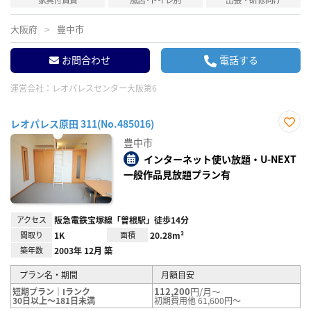
大阪府
豊中市
お問合わせ
電話する
運営会社：
レオパレスセンター大阪第6
レオパレス原田 311(No.485016)
お気
豊中市
に入
り登
インターネット使い放題・U-NEXT
録
一般作品見放題プラン有
アクセス
阪急電鉄宝塚線「曽根駅」徒歩14分
間取り
1K
面積
20.28m²
築年数
2003年 12月 築
プラン名・期間
月額目安
112,200
円/月～
短期プラン｜Iランク
30日以上～181日未満
初期費用他 61,600円～