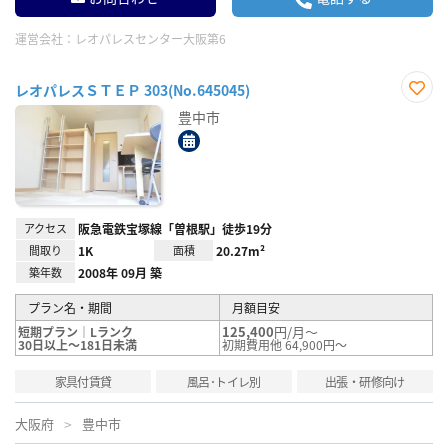
運営会社：
レオパレスセンター大阪第6
レオパレスＳＴＥＰ 303(No.645045)
お気
豊中市
に入
り登
録
アクセス
阪急電鉄宝塚線「曽根駅」徒歩19分
間取り
1K
面積
20.27m²
築年数
2008年 09月 築
プラン名・期間
月額目安
125,400
円/月～
短期プラン｜Lランク
30日以上～181日未満
初期費用他 64,900円～
家具付賃貸
風呂･トイレ別
出張・研修向け
大阪府
豊中市