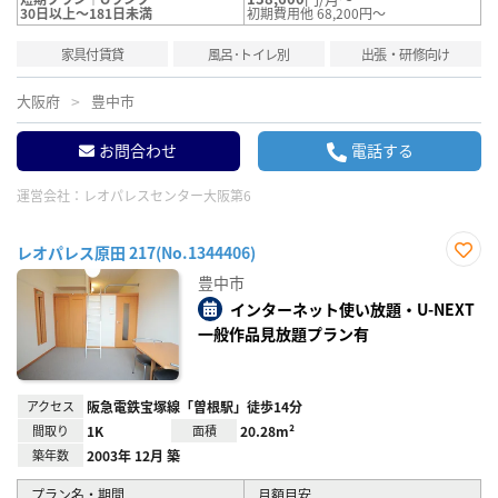
30日以上～181日未満
初期費用他 68,200円～
家具付賃貸
風呂･トイレ別
出張・研修向け
大阪府
豊中市
お問合わせ
電話する
運営会社：
レオパレスセンター大阪第6
レオパレス原田 217(No.1344406)
お気
豊中市
に入
り登
インターネット使い放題・U-NEXT
録
一般作品見放題プラン有
アクセス
阪急電鉄宝塚線「曽根駅」徒歩14分
間取り
1K
面積
20.28m²
築年数
2003年 12月 築
プラン名・期間
月額目安