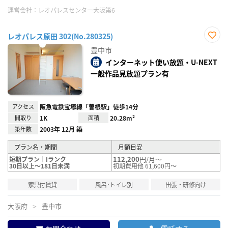
運営会社：
レオパレスセンター大阪第6
レオパレス原田 302(No.280325)
お気
豊中市
に入
り登
インターネット使い放題・U-NEXT
録
一般作品見放題プラン有
アクセス
阪急電鉄宝塚線「曽根駅」徒歩14分
間取り
1K
面積
20.28m²
築年数
2003年 12月 築
プラン名・期間
月額目安
112,200
円/月～
短期プラン｜Iランク
30日以上～181日未満
初期費用他 61,600円～
家具付賃貸
風呂･トイレ別
出張・研修向け
大阪府
豊中市