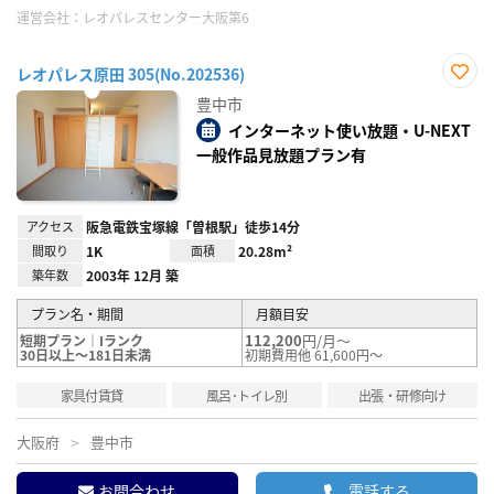
運営会社：
レオパレスセンター大阪第6
レオパレス原田 305(No.202536)
お気
豊中市
に入
り登
インターネット使い放題・U-NEXT
録
一般作品見放題プラン有
アクセス
阪急電鉄宝塚線「曽根駅」徒歩14分
間取り
1K
面積
20.28m²
築年数
2003年 12月 築
プラン名・期間
月額目安
112,200
円/月～
短期プラン｜Iランク
30日以上～181日未満
初期費用他 61,600円～
家具付賃貸
風呂･トイレ別
出張・研修向け
大阪府
豊中市
お問合わせ
電話する