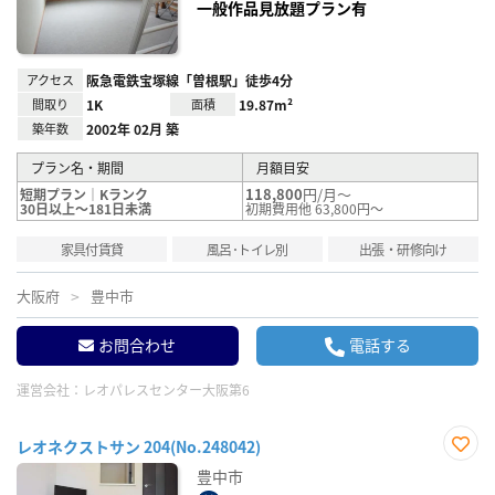
一般作品見放題プラン有
アクセス
阪急電鉄宝塚線「曽根駅」徒歩4分
間取り
1K
面積
19.87m²
築年数
2002年 02月 築
プラン名・期間
月額目安
118,800
円/月～
短期プラン｜Kランク
30日以上～181日未満
初期費用他 63,800円～
家具付賃貸
風呂･トイレ別
出張・研修向け
大阪府
豊中市
お問合わせ
電話する
運営会社：
レオパレスセンター大阪第6
レオネクストサン 204(No.248042)
お気
豊中市
に入