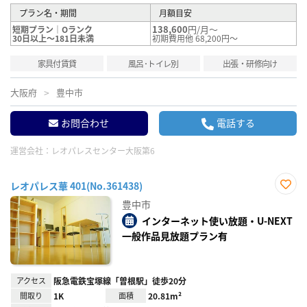
プラン名・期間
月額目安
138,600
円/月～
短期プラン｜Oランク
30日以上～181日未満
初期費用他 68,200円～
家具付賃貸
風呂･トイレ別
出張・研修向け
大阪府
豊中市
お問合わせ
電話する
運営会社：
レオパレスセンター大阪第6
レオパレス華 401(No.361438)
お気
豊中市
に入
り登
インターネット使い放題・U-NEXT
録
一般作品見放題プラン有
アクセス
阪急電鉄宝塚線「曽根駅」徒歩20分
間取り
1K
面積
20.81m²