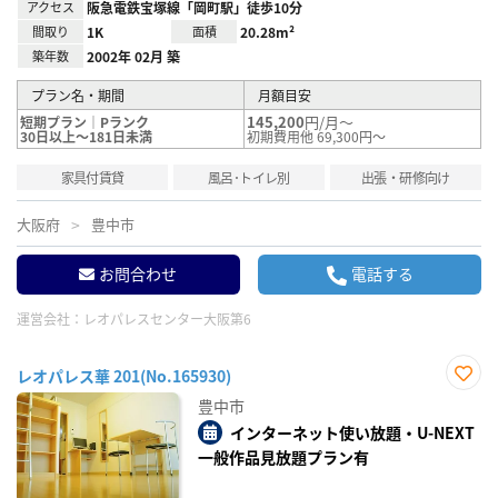
アクセス
阪急電鉄宝塚線「岡町駅」徒歩10分
間取り
1K
面積
20.28m²
築年数
2002年 02月 築
プラン名・期間
月額目安
145,200
円/月～
短期プラン｜Pランク
30日以上～181日未満
初期費用他 69,300円～
家具付賃貸
風呂･トイレ別
出張・研修向け
大阪府
豊中市
お問合わせ
電話する
運営会社：
レオパレスセンター大阪第6
レオパレス華 201(No.165930)
お気
豊中市
に入
り登
インターネット使い放題・U-NEXT
録
一般作品見放題プラン有