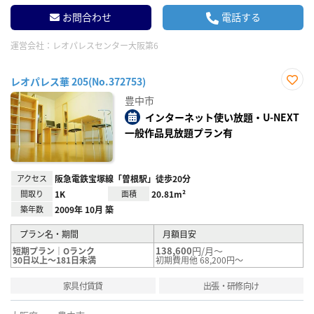
お問合わせ
電話する
運営会社：
レオパレスセンター大阪第6
レオパレス華 205(No.372753)
お気
豊中市
に入
り登
インターネット使い放題・U-NEXT
録
一般作品見放題プラン有
アクセス
阪急電鉄宝塚線「曽根駅」徒歩20分
間取り
1K
面積
20.81m²
築年数
2009年 10月 築
プラン名・期間
月額目安
138,600
円/月～
短期プラン｜Oランク
30日以上～181日未満
初期費用他 68,200円～
家具付賃貸
出張・研修向け