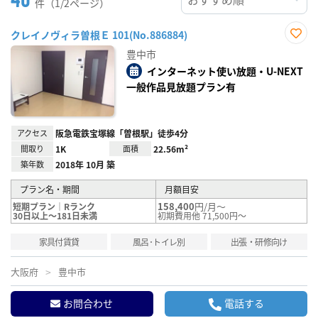
件（1/2ページ）
クレイノヴィラ曽根Ｅ 101(No.886884)
お気
豊中市
に入
り登
インターネット使い放題・U-NEXT
録
一般作品見放題プラン有
アクセス
阪急電鉄宝塚線「曽根駅」徒歩4分
間取り
1K
面積
22.56m²
築年数
2018年 10月 築
プラン名・期間
月額目安
158,400
円/月～
短期プラン｜Rランク
30日以上～181日未満
初期費用他 71,500円～
家具付賃貸
風呂･トイレ別
出張・研修向け
大阪府
豊中市
お問合わせ
電話する