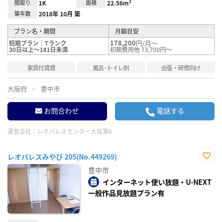
間取り
1K
面積
22.56m²
築年数
2018年 10月 築
プラン名・期間
月額目安
178,200
円/月～
短期プラン｜Tランク
30日以上～181日未満
初期費用他 73,700円～
家具付賃貸
風呂･トイレ別
出張・研修向け
大阪府
豊中市
お問合わせ
電話する
運営会社：
レオパレスセンター大阪第6
レオパレスみやび 205(No.449269)
お気
豊中市
に入
り登
インターネット使い放題・U-NEXT
録
一般作品見放題プラン有