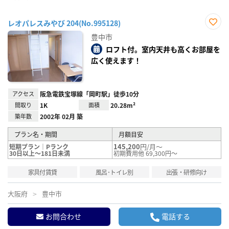
レオパレスみやび 204(No.995128)
お気
豊中市
に入
り登
ロフト付。室内天井も高くお部屋を
録
広く使えます！
アクセス
阪急電鉄宝塚線「岡町駅」徒歩10分
間取り
1K
面積
20.28m²
築年数
2002年 02月 築
プラン名・期間
月額目安
145,200
円/月～
短期プラン｜Pランク
30日以上～181日未満
初期費用他 69,300円～
家具付賃貸
風呂･トイレ別
出張・研修向け
大阪府
豊中市
お問合わせ
電話する