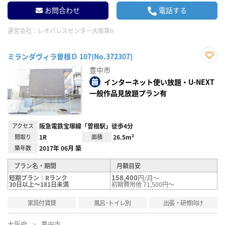
お問合わせ
電話する
運営会社：
レオパレスセンター大阪第6
ミランダヴィラ曽根Ｄ 107(No.372307)
お気
豊中市
に入
り登
インターネット使い放題・U-NEXT
録
一般作品見放題プラン有
アクセス
阪急電鉄宝塚線「曽根駅」徒歩4分
間取り
1R
面積
26.5m²
築年数
2017年 06月 築
プラン名・期間
月額目安
158,400
円/月～
短期プラン｜Rランク
30日以上～181日未満
初期費用他 71,500円～
家具付賃貸
風呂･トイレ別
出張・研修向け
大阪府
豊中市