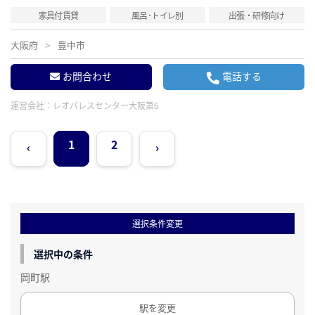
家具付賃貸
風呂･トイレ別
出張・研修向け
大阪府
豊中市
お問合わせ
電話する
運営会社：
レオパレスセンター大阪第6
1
2
‹
›
選択条件変更
選択中の条件
岡町駅
駅を変更