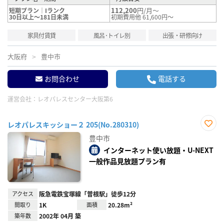
112,200
円/月～
短期プラン｜Iランク
30日以上～181日未満
初期費用他 61,600円～
家具付賃貸
風呂･トイレ別
出張・研修向け
大阪府
豊中市
お問合わせ
電話する
運営会社：
レオパレスセンター大阪第6
レオパレスキッショー２ 205(No.280310)
お気
豊中市
に入
り登
インターネット使い放題・U-NEXT
録
一般作品見放題プラン有
アクセス
阪急電鉄宝塚線「曽根駅」徒歩12分
間取り
1K
面積
20.28m²
築年数
2002年 04月 築