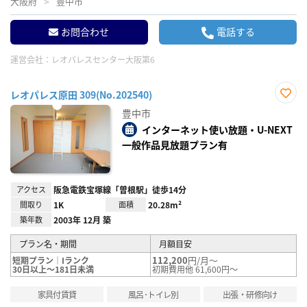
大阪府
豊中市
お問合わせ
電話する
運営会社：
レオパレスセンター大阪第6
レオパレス原田 309(No.202540)
お気
豊中市
に入
り登
インターネット使い放題・U-NEXT
録
一般作品見放題プラン有
アクセス
阪急電鉄宝塚線「曽根駅」徒歩14分
間取り
1K
面積
20.28m²
築年数
2003年 12月 築
プラン名・期間
月額目安
112,200
円/月～
短期プラン｜Iランク
30日以上～181日未満
初期費用他 61,600円～
家具付賃貸
風呂･トイレ別
出張・研修向け