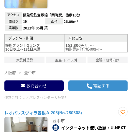
アクセス
阪急電鉄宝塚線「岡町駅」徒歩10分
間取り
1K
面積
26.09m²
築年数
2012年 05月 築
プラン名・期間
月額目安
151,800
円/月～
短期プラン｜Qランク
30日以上～181日未満
初期費用他 70,400円～
家具付賃貸
風呂･トイレ別
出張・研修向け
大阪府
豊中市
お問合わせ
電話する
運営会社：
レオパレスセンター大阪第6
レオパレスヴィラ曽根Ａ 205(No.280308)
お気
豊中市
に入
り登
インターネット使い放題・U-NEXT
録