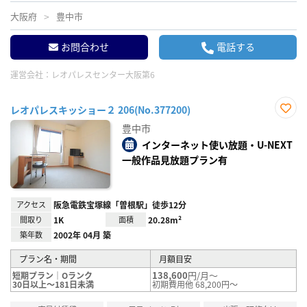
大阪府
豊中市
お問合わせ
電話する
運営会社：
レオパレスセンター大阪第6
レオパレスキッショー２ 206(No.377200)
お気
豊中市
に入
り登
インターネット使い放題・U-NEXT
録
一般作品見放題プラン有
アクセス
阪急電鉄宝塚線「曽根駅」徒歩12分
間取り
1K
面積
20.28m²
築年数
2002年 04月 築
プラン名・期間
月額目安
138,600
円/月～
短期プラン｜Oランク
30日以上～181日未満
初期費用他 68,200円～