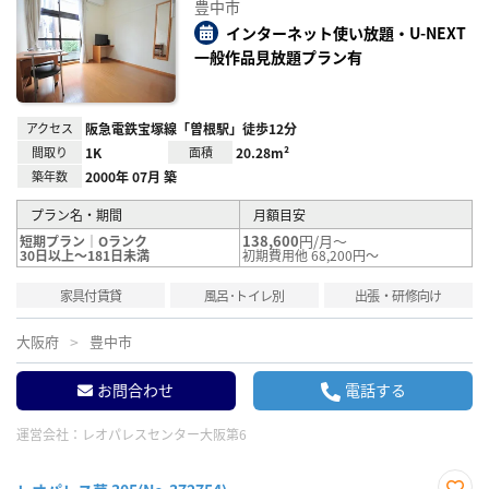
豊中市
に入
り登
インターネット使い放題・U-NEXT
録
一般作品見放題プラン有
アクセス
阪急電鉄宝塚線「曽根駅」徒歩12分
間取り
1K
面積
20.28m²
築年数
2000年 07月 築
プラン名・期間
月額目安
138,600
円/月～
短期プラン｜Oランク
30日以上～181日未満
初期費用他 68,200円～
家具付賃貸
風呂･トイレ別
出張・研修向け
大阪府
豊中市
お問合わせ
電話する
運営会社：
レオパレスセンター大阪第6