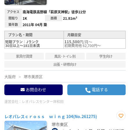
アクセス
南海電鉄高野線「萩原天神駅」徒歩22分
間取り
1K
面積
21.81m²
築年数
2011年 04月 築
プラン名・期間
月額目安
115,500
円/月～
短期プラン｜Jランク
30日以上～181日未満
初期費用他 62,700円～
家具付賃貸
風呂･トイレ別
学生向け
出張・研修向け
大阪府
堺市美原区
お問合わせ
電話する
運営会社：
レオパレスセンター岸和田
レオパレスｃｒｏｓｓ ｗｉｎｇ 104(No.261275)
お気
堺市東区
に入