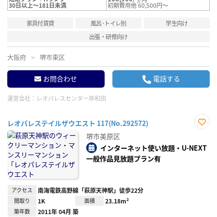
30日以上～181日未満
初期費用他 60,500円～
家具付賃貸
風呂･トイレ別
学生向け
出張・研修向け
大阪府
堺市東区
お問合わせ
電話する
運営会社：
レオパレスセンター岸和田
レオパレステイルザウエスト 117(No.292572)
お気
堺市美原区
に入
り登
インターネット使い放題・U-NEXT
録
一般作品見放題プラン有
アクセス
南海電鉄高野線「萩原天神駅」徒歩22分
間取り
1K
面積
23.18m²
築年数
2011年 04月 築