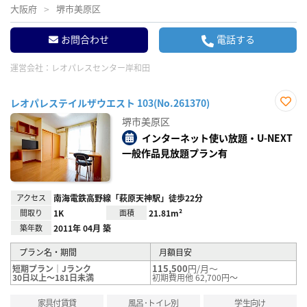
大阪府
堺市美原区
お問合わせ
電話する
運営会社：
レオパレスセンター岸和田
レオパレステイルザウエスト 103(No.261370)
お気
堺市美原区
に入
り登
インターネット使い放題・U-NEXT
録
一般作品見放題プラン有
アクセス
南海電鉄高野線「萩原天神駅」徒歩22分
間取り
1K
面積
21.81m²
築年数
2011年 04月 築
プラン名・期間
月額目安
115,500
円/月～
短期プラン｜Jランク
30日以上～181日未満
初期費用他 62,700円～
家具付賃貸
風呂･トイレ別
学生向け