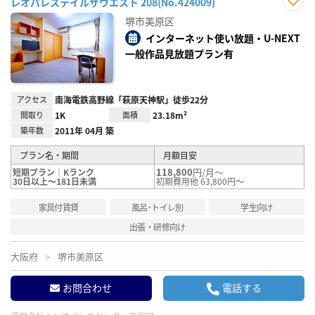
レオパレステイルザウエスト 208(No.424009)
お気
堺市美原区
に入
り登
インターネット使い放題・U-NEXT
録
一般作品見放題プラン有
アクセス
南海電鉄高野線「萩原天神駅」徒歩22分
間取り
1K
面積
23.18m²
築年数
2011年 04月 築
プラン名・期間
月額目安
118,800
円/月～
短期プラン｜Kランク
30日以上～181日未満
初期費用他 63,800円～
家具付賃貸
風呂･トイレ別
学生向け
出張・研修向け
大阪府
堺市美原区
お問合わせ
電話する