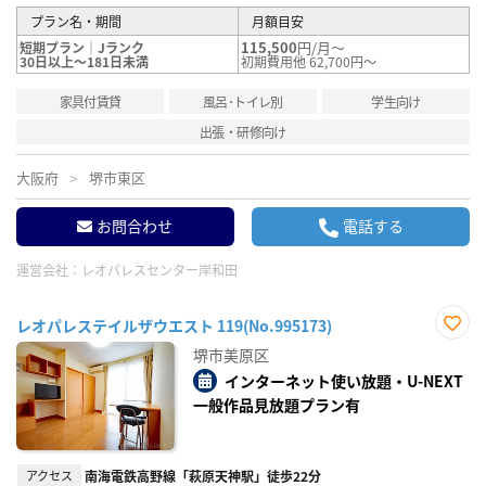
プラン名・期間
月額目安
115,500
円/月～
短期プラン｜Jランク
30日以上～181日未満
初期費用他 62,700円～
家具付賃貸
風呂･トイレ別
学生向け
出張・研修向け
大阪府
堺市東区
お問合わせ
電話する
運営会社：
レオパレスセンター岸和田
レオパレステイルザウエスト 119(No.995173)
お気
堺市美原区
に入
り登
インターネット使い放題・U-NEXT
録
一般作品見放題プラン有
アクセス
南海電鉄高野線「萩原天神駅」徒歩22分