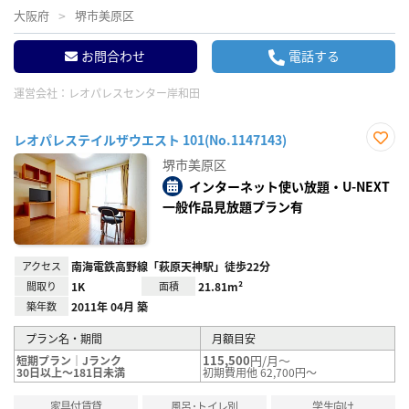
大阪府
堺市美原区
お問合わせ
電話する
運営会社：
レオパレスセンター岸和田
レオパレステイルザウエスト 101(No.1147143)
お気
堺市美原区
に入
り登
インターネット使い放題・U-NEXT
録
一般作品見放題プラン有
アクセス
南海電鉄高野線「萩原天神駅」徒歩22分
間取り
1K
面積
21.81m²
築年数
2011年 04月 築
プラン名・期間
月額目安
115,500
円/月～
短期プラン｜Jランク
30日以上～181日未満
初期費用他 62,700円～
家具付賃貸
風呂･トイレ別
学生向け