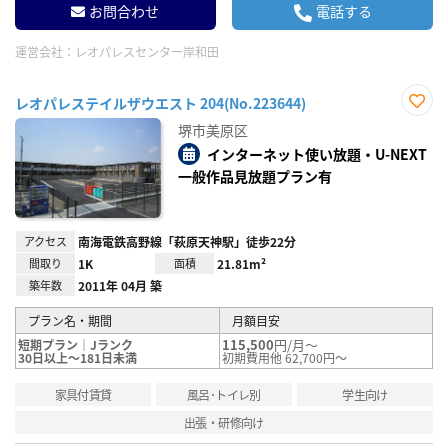
お問合わせ
電話する
運営会社：
レオパレスセンター岸和田
レオパレステイルザウエスト 204(No.223644)
お気
堺市美原区
に入
り登
インターネット使い放題・U-NEXT
録
一般作品見放題プラン有
アクセス
南海電鉄高野線「萩原天神駅」徒歩22分
間取り
1K
面積
21.81m²
築年数
2011年 04月 築
プラン名・期間
月額目安
115,500
円/月～
短期プラン｜Jランク
30日以上～181日未満
初期費用他 62,700円～
家具付賃貸
風呂･トイレ別
学生向け
出張・研修向け