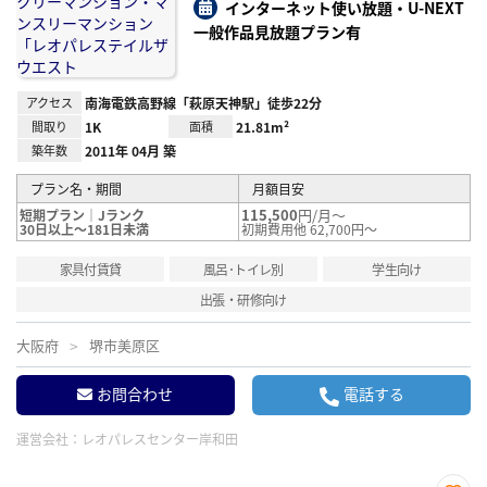
り登
インターネット使い放題・U-NEXT
録
一般作品見放題プラン有
アクセス
南海電鉄高野線「萩原天神駅」徒歩22分
間取り
1K
面積
21.81m²
築年数
2011年 04月 築
プラン名・期間
月額目安
115,500
円/月～
短期プラン｜Jランク
30日以上～181日未満
初期費用他 62,700円～
家具付賃貸
風呂･トイレ別
学生向け
出張・研修向け
大阪府
堺市美原区
お問合わせ
電話する
運営会社：
レオパレスセンター岸和田