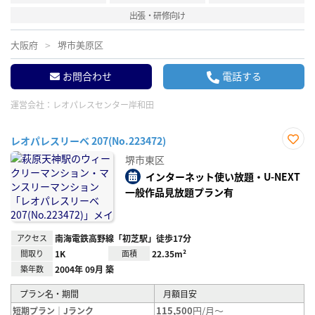
出張・研修向け
大阪府
堺市美原区
お問合わせ
電話する
運営会社：
レオパレスセンター岸和田
レオパレスリーベ 207(No.223472)
お気
堺市東区
に入
り登
インターネット使い放題・U-NEXT
録
一般作品見放題プラン有
アクセス
南海電鉄高野線「初芝駅」徒歩17分
間取り
1K
面積
22.35m²
築年数
2004年 09月 築
プラン名・期間
月額目安
115,500
円/月～
短期プラン｜Jランク