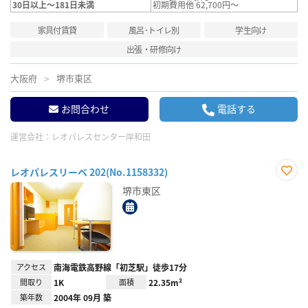
30日以上～181日未満
初期費用他 62,700円～
家具付賃貸
風呂･トイレ別
学生向け
出張・研修向け
大阪府
堺市東区
お問合わせ
電話する
運営会社：
レオパレスセンター岸和田
レオパレスリーベ 202(No.1158332)
お気
堺市東区
に入
り登
録
アクセス
南海電鉄高野線「初芝駅」徒歩17分
間取り
1K
面積
22.35m²
築年数
2004年 09月 築