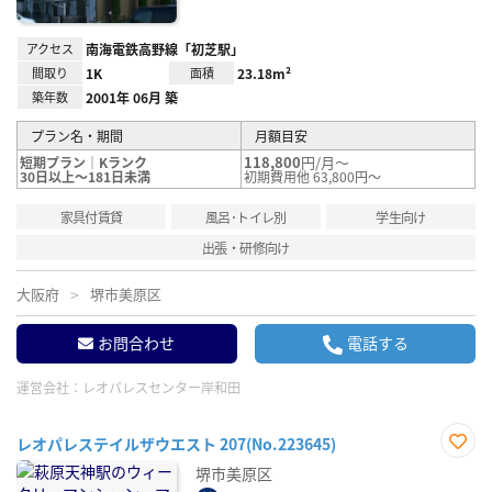
アクセス
南海電鉄高野線「初芝駅」
間取り
1K
面積
23.18m²
築年数
2001年 06月 築
プラン名・期間
月額目安
118,800
円/月～
短期プラン｜Kランク
30日以上～181日未満
初期費用他 63,800円～
家具付賃貸
風呂･トイレ別
学生向け
出張・研修向け
大阪府
堺市美原区
お問合わせ
電話する
運営会社：
レオパレスセンター岸和田
レオパレステイルザウエスト 207(No.223645)
お気
堺市美原区
に入