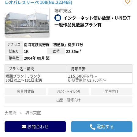
レオパレスリーベ 108(No.223468)
お気
堺市東区
に入
り登
インターネット使い放題・U-NEXT
録
一般作品見放題プラン有
アクセス
南海電鉄高野線「初芝駅」徒歩17分
間取り
1K
面積
22.35m²
築年数
2004年 09月 築
プラン名・期間
月額目安
115,500
円/月～
短期プラン｜Jランク
30日以上～181日未満
初期費用他 62,700円～
家具付賃貸
風呂･トイレ別
学生向け
出張・研修向け
大阪府
堺市東区
お問合わせ
電話する