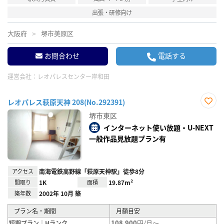
出張・研修向け
大阪府
堺市美原区
お問合わせ
電話する
運営会社：
レオパレスセンター岸和田
レオパレス萩原天神 208(No.292391)
お気
堺市東区
に入
り登
インターネット使い放題・U-NEXT
録
一般作品見放題プラン有
アクセス
南海電鉄高野線「萩原天神駅」徒歩8分
間取り
1K
面積
19.87m²
築年数
2002年 10月 築
プラン名・期間
月額目安
108,900
円/月～
短期プラン｜Hランク