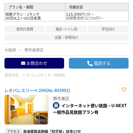
プラン名・期間
月額目安
115,500
円/月～
短期プラン｜Jランク
30日以上～181日未満
初期費用他 62,700円～
家具付賃貸
風呂･トイレ別
学生向け
出張・研修向け
大阪府
堺市美原区
お問合わせ
電話する
運営会社：
レオパレスセンター岸和田
レオパレスリーベ 204(No.803492)
お気
堺市東区
に入
り登
インターネット使い放題・U-NEXT
録
一般作品見放題プラン有
アクセス
南海電鉄高野線「初芝駅」徒歩17分