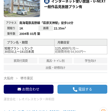
り登
インターネット使い放題・U-NEXT
録
一般作品見放題プラン有
アクセス
南海電鉄高野線「萩原天神駅」徒歩10分
間取り
1K
面積
22.35m²
築年数
2004年 03月 築
プラン名・期間
月額目安
125,400
円/月～
短期プラン｜Lランク
30日以上～181日未満
初期費用他 64,900円～
家具付賃貸
風呂･トイレ別
学生向け
出張・研修向け
大阪府
堺市東区
お問合わせ
電話する
運営会社：
レオパレスセンター岸和田