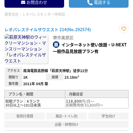
お問合わせ
電話する
運営会社：
レオパレスセンター岸和田
レオパレステイルザウエスト 214(No.292574)
お気
堺市美原区
に入
り登
インターネット使い放題・U-NEXT
録
一般作品見放題プラン有
アクセス
南海電鉄高野線「萩原天神駅」徒歩22分
間取り
1K
面積
23.18m²
築年数
2011年 04月 築
プラン名・期間
月額目安
118,800
円/月～
短期プラン｜Kランク
30日以上～181日未満
初期費用他 63,800円～
家具付賃貸
風呂･トイレ別
学生向け
出張・研修向け