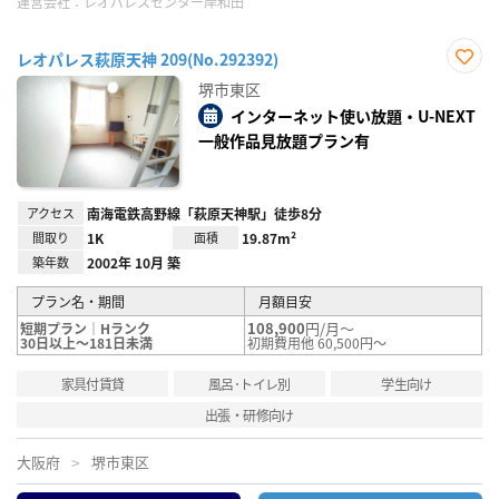
運営会社：
レオパレスセンター岸和田
レオパレス萩原天神 209(No.292392)
お気
堺市東区
に入
り登
インターネット使い放題・U-NEXT
録
一般作品見放題プラン有
アクセス
南海電鉄高野線「萩原天神駅」徒歩8分
間取り
1K
面積
19.87m²
築年数
2002年 10月 築
プラン名・期間
月額目安
108,900
円/月～
短期プラン｜Hランク
30日以上～181日未満
初期費用他 60,500円～
家具付賃貸
風呂･トイレ別
学生向け
出張・研修向け
大阪府
堺市東区