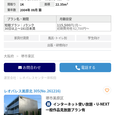
間取り
1K
面積
22.35m²
築年数
2004年 09月 築
プラン名・期間
月額目安
115,500
円/月～
短期プラン｜Jランク
30日以上～181日未満
初期費用他 62,700円～
家具付賃貸
風呂･トイレ別
学生向け
出張・研修向け
大阪府
堺市東区
お問合わせ
電話する
運営会社：
レオパレスセンター岸和田
レオパレス美原北 305(No.261216)
お気
堺市美原区
に入
り登
インターネット使い放題・U-NEXT
録
一般作品見放題プラン有