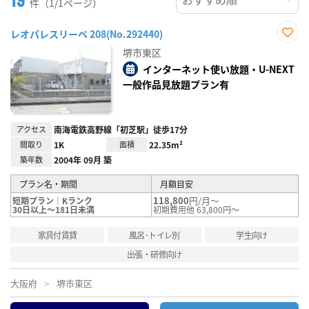
件（1/1ページ）
レオパレスリーベ 208(No.292440)
お気
堺市東区
に入
り登
インターネット使い放題・U-NEXT
録
一般作品見放題プラン有
アクセス
南海電鉄高野線「初芝駅」徒歩17分
間取り
1K
面積
22.35m²
築年数
2004年 09月 築
プラン名・期間
月額目安
118,800
円/月～
短期プラン｜Kランク
30日以上～181日未満
初期費用他 63,800円～
家具付賃貸
風呂･トイレ別
学生向け
出張・研修向け
大阪府
堺市東区