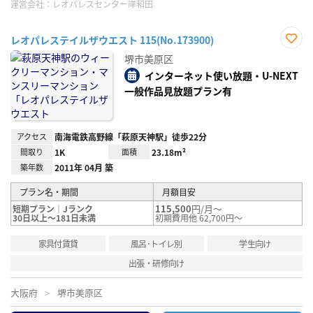
運営会社：
レオパレスセンター岸和田
レオパレステイルザウエスト 115(No.173900)
お気
堺市美原区
に入
り登
インターネット使い放題・U-NEXT
録
一般作品見放題プラン有
アクセス
南海電鉄高野線「萩原天神駅」徒歩22分
間取り
1K
面積
23.18m²
築年数
2011年 04月 築
プラン名・期間
月額目安
115,500
円/月～
短期プラン｜Jランク
30日以上～181日未満
初期費用他 62,700円～
家具付賃貸
風呂･トイレ別
学生向け
出張・研修向け
大阪府
堺市美原区