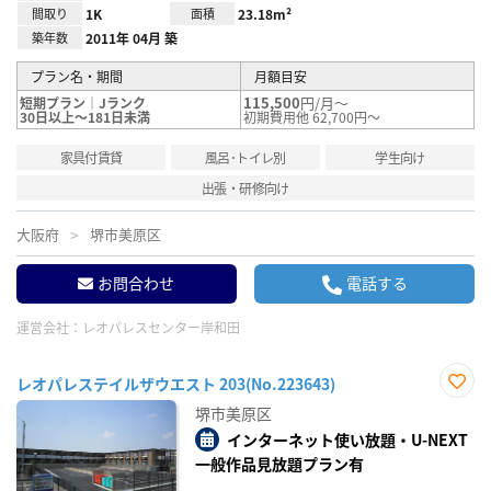
間取り
1K
面積
23.18m²
築年数
2011年 04月 築
プラン名・期間
月額目安
115,500
円/月～
短期プラン｜Jランク
30日以上～181日未満
初期費用他 62,700円～
家具付賃貸
風呂･トイレ別
学生向け
出張・研修向け
大阪府
堺市美原区
お問合わせ
電話する
運営会社：
レオパレスセンター岸和田
レオパレステイルザウエスト 203(No.223643)
お気
堺市美原区
に入
り登
インターネット使い放題・U-NEXT
録
一般作品見放題プラン有